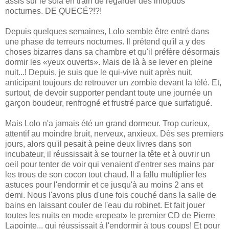
assis sur le sofa en train de regarder des infopubs
nocturnes. DE QUECÉ?!?!
Depuis quelques semaines, Lolo semble être entré dans
une phase de terreurs nocturnes. Il prétend qu'il a y des
choses bizarres dans sa chambre et qu'il préfère désormais
dormir les «yeux ouverts». Mais de là à se lever en pleine
nuit...! Depuis, je suis que le qui-vive nuit après nuit,
anticipant toujours de retrouver un zombie devant la télé. Et,
surtout, de devoir supporter pendant toute une journée un
garçon boudeur, renfrogné et frustré parce que surfatigué.
Mais Lolo n'a jamais été un grand dormeur. Trop curieux,
attentif au moindre bruit, nerveux, anxieux. Dès ses premiers
jours, alors qu'il pesait à peine deux livres dans son
incubateur, il réussissait à se tourner la tête et à ouvrir un
oeil pour tenter de voir qui venaient d'entrer ses mains par
les trous de son cocon tout chaud. Il a fallu multiplier les
astuces pour l'endormir et ce jusqu'à au moins 2 ans et
demi. Nous l'avons plus d'une fois couché dans la salle de
bains en laissant couler de l'eau du robinet. Et fait jouer
toutes les nuits en mode «repeat» le premier CD de Pierre
Lapointe... qui réussissait à l'endormir à tous coups! Et pour