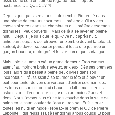
assis sur le sofa en train de regarder des infopubs
nocturnes. DE QUECÉ?!?!
Depuis quelques semaines, Lolo semble être entré dans
une phase de terreurs nocturnes. Il prétend qu'il a y des
choses bizarres dans sa chambre et qu'il préfère désormais
dormir les «yeux ouverts». Mais de là à se lever en pleine
nuit...! Depuis, je suis que le qui-vive nuit après nuit,
anticipant toujours de retrouver un zombie devant la télé. Et,
surtout, de devoir supporter pendant toute une journée un
garçon boudeur, renfrogné et frustré parce que surfatigué.
Mais Lolo n'a jamais été un grand dormeur. Trop curieux,
attentif au moindre bruit, nerveux, anxieux. Dès ses premiers
jours, alors qu'il pesait à peine deux livres dans son
incubateur, il réussissait à se tourner la tête et à ouvrir un
oeil pour tenter de voir qui venaient d'entrer ses mains par
les trous de son cocon tout chaud. Il a fallu multiplier les
astuces pour l'endormir et ce jusqu'à au moins 2 ans et
demi. Nous l'avons plus d'une fois couché dans la salle de
bains en laissant couler de l'eau du robinet. Et fait jouer
toutes les nuits en mode «repeat» le premier CD de Pierre
Lapointe... qui réussissait à l'endormir à tous coups! Et pour