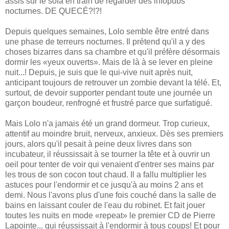
assis sur le sofa en train de regarder des infopubs
nocturnes. DE QUECÉ?!?!
Depuis quelques semaines, Lolo semble être entré dans
une phase de terreurs nocturnes. Il prétend qu'il a y des
choses bizarres dans sa chambre et qu'il préfère désormais
dormir les «yeux ouverts». Mais de là à se lever en pleine
nuit...! Depuis, je suis que le qui-vive nuit après nuit,
anticipant toujours de retrouver un zombie devant la télé. Et,
surtout, de devoir supporter pendant toute une journée un
garçon boudeur, renfrogné et frustré parce que surfatigué.
Mais Lolo n'a jamais été un grand dormeur. Trop curieux,
attentif au moindre bruit, nerveux, anxieux. Dès ses premiers
jours, alors qu'il pesait à peine deux livres dans son
incubateur, il réussissait à se tourner la tête et à ouvrir un
oeil pour tenter de voir qui venaient d'entrer ses mains par
les trous de son cocon tout chaud. Il a fallu multiplier les
astuces pour l'endormir et ce jusqu'à au moins 2 ans et
demi. Nous l'avons plus d'une fois couché dans la salle de
bains en laissant couler de l'eau du robinet. Et fait jouer
toutes les nuits en mode «repeat» le premier CD de Pierre
Lapointe... qui réussissait à l'endormir à tous coups! Et pour