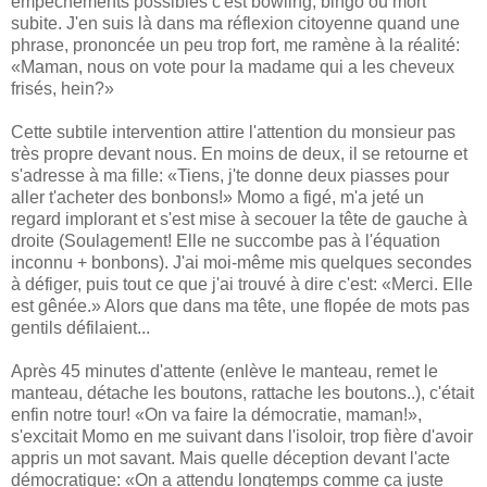
empêchements possibles c'est bowling, bingo ou mort
subite. J'en suis là dans ma réflexion citoyenne quand une
phrase, prononcée un peu trop fort, me ramène à la réalité:
«Maman, nous on vote pour la madame qui a les cheveux
frisés, hein?»
Cette subtile intervention attire l'attention du monsieur pas
très propre devant nous. En moins de deux, il se retourne et
s'adresse à ma fille: «Tiens, j'te donne deux piasses pour
aller t'acheter des bonbons!» Momo a figé, m'a jeté un
regard implorant et s'est mise à secouer la tête de gauche à
droite (Soulagement! Elle ne succombe pas à l'équation
inconnu + bonbons). J'ai moi-même mis quelques secondes
à défiger, puis tout ce que j'ai trouvé à dire c'est: «Merci. Elle
est gênée.» Alors que dans ma tête, une flopée de mots pas
gentils défilaient...
Après 45 minutes d'attente (enlève le manteau, remet le
manteau, détache les boutons, rattache les boutons..), c'était
enfin notre tour! «On va faire la démocratie, maman!»,
s'excitait Momo en me suivant dans l'isoloir, trop fière d'avoir
appris un mot savant. Mais quelle déception devant l'acte
démocratique: «On a attendu longtemps comme ça juste