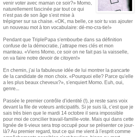
venir voter avec maman ce soir?» Momo,
naturellement fascinée par tout ce qui
n'est pas de son âge s'est mise à
trépigner sur sa chaise. «OK, ma belle, ce soir tu vas ajouter
un nouveau mot à ton vocabulaire: dé-mo-cra-tie!»
Pendant que TriplePapa s'embourbe dans sa définition
confuse de la démocratie, j'attrape mes clés et mon
manteau. «Viens Momo, ce soir on ne fait pas la vaisselle,
on va faire notre devoir de citoyen!»
En chemin, j'ai la fabuleuse idée de lui montrer la pancarte
de la candidate de mon choix. «Pourquoi elle? Parce qu'elle
a les plus beaux cheveux?», s'enquiert Momo. Euh, oui,
genre...
Passée le premier contrôle d'identité (!), je reste sans voix
devant la file de voteurs anticipatifs. Si je suis là, c'est que je
sais très bien que le mardi 14 octobre il sera impossible
pour moi de concilier travail-famille-vote. Mais qui dans cette
lignée de ti-vieux sera trop occupé pour se présenter ce jour-
là? Au premier regard, tout ce qui me vient à l'esprit comme