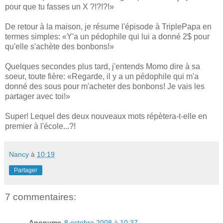
pour que tu fasses un X ?!?!?!»
De retour à la maison, je résume l'épisode à TriplePapa en
termes simples: «Y'a un pédophile qui lui a donné 2$ pour
qu'elle s'achète des bonbons!»
Quelques secondes plus tard, j'entends Momo dire à sa
soeur, toute fière: «Regarde, il y a un pédophile qui m'a
donné des sous pour m'acheter des bonbons! Je vais les
partager avec toi!»
Super! Lequel des deux nouveaux mots répètera-t-elle en
premier à l'école...?!
Nancy
à
10:19
Partager
7 commentaires:
Anonyme
8 octobre 2008 à 10:37