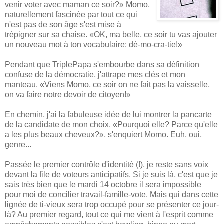
venir voter avec maman ce soir?» Momo,
naturellement fascinée par tout ce qui
n'est pas de son âge s'est mise à
trépigner sur sa chaise. «OK, ma belle, ce soir tu vas ajouter
un nouveau mot à ton vocabulaire: dé-mo-cra-tie!»
Pendant que TriplePapa s'embourbe dans sa définition
confuse de la démocratie, j'attrape mes clés et mon
manteau. «Viens Momo, ce soir on ne fait pas la vaisselle,
on va faire notre devoir de citoyen!»
En chemin, j'ai la fabuleuse idée de lui montrer la pancarte
de la candidate de mon choix. «Pourquoi elle? Parce qu'elle
a les plus beaux cheveux?», s'enquiert Momo. Euh, oui,
genre...
Passée le premier contrôle d'identité (!), je reste sans voix
devant la file de voteurs anticipatifs. Si je suis là, c'est que je
sais très bien que le mardi 14 octobre il sera impossible
pour moi de concilier travail-famille-vote. Mais qui dans cette
lignée de ti-vieux sera trop occupé pour se présenter ce jour-
là? Au premier regard, tout ce qui me vient à l'esprit comme