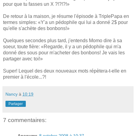
pour que tu fasses un X ?!?!?!»
De retour à la maison, je résume l'épisode à TriplePapa en
termes simples: «Y'a un pédophile qui lui a donné 2$ pour
qu'elle s'achète des bonbons!»
Quelques secondes plus tard, j'entends Momo dire à sa
soeur, toute fière: «Regarde, il y a un pédophile qui m'a
donné des sous pour m'acheter des bonbons! Je vais les
partager avec toi!»
Super! Lequel des deux nouveaux mots répètera-t-elle en
premier à l'école...?!
Nancy
à
10:19
Partager
7 commentaires:
Anonyme
8 octobre 2008 à 10:37