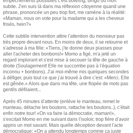
empêchements possibles c'est bowling, bingo ou mort
subite. J'en suis là dans ma réflexion citoyenne quand une
phrase, prononcée un peu trop fort, me ramène à la réalité:
«Maman, nous on vote pour la madame qui a les cheveux
frisés, hein?»
Cette subtile intervention attire l'attention du monsieur pas
très propre devant nous. En moins de deux, il se retourne et
s'adresse à ma fille: «Tiens, j'te donne deux piasses pour
aller t'acheter des bonbons!» Momo a figé, m'a jeté un
regard implorant et s'est mise à secouer la tête de gauche à
droite (Soulagement! Elle ne succombe pas à l'équation
inconnu + bonbons). J'ai moi-même mis quelques secondes
à défiger, puis tout ce que j'ai trouvé à dire c'est: «Merci. Elle
est gênée.» Alors que dans ma tête, une flopée de mots pas
gentils défilaient...
Après 45 minutes d'attente (enlève le manteau, remet le
manteau, détache les boutons, rattache les boutons..), c'était
enfin notre tour! «On va faire la démocratie, maman!»,
s'excitait Momo en me suivant dans l'isoloir, trop fière d'avoir
appris un mot savant. Mais quelle déception devant l'acte
démocratique: «On a attendu longtemps comme ça juste