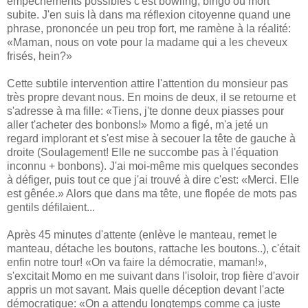
empêchements possibles c'est bowling, bingo ou mort
subite. J'en suis là dans ma réflexion citoyenne quand une
phrase, prononcée un peu trop fort, me ramène à la réalité:
«Maman, nous on vote pour la madame qui a les cheveux
frisés, hein?»
Cette subtile intervention attire l'attention du monsieur pas
très propre devant nous. En moins de deux, il se retourne et
s'adresse à ma fille: «Tiens, j'te donne deux piasses pour
aller t'acheter des bonbons!» Momo a figé, m'a jeté un
regard implorant et s'est mise à secouer la tête de gauche à
droite (Soulagement! Elle ne succombe pas à l'équation
inconnu + bonbons). J'ai moi-même mis quelques secondes
à défiger, puis tout ce que j'ai trouvé à dire c'est: «Merci. Elle
est gênée.» Alors que dans ma tête, une flopée de mots pas
gentils défilaient...
Après 45 minutes d'attente (enlève le manteau, remet le
manteau, détache les boutons, rattache les boutons..), c'était
enfin notre tour! «On va faire la démocratie, maman!»,
s'excitait Momo en me suivant dans l'isoloir, trop fière d'avoir
appris un mot savant. Mais quelle déception devant l'acte
démocratique: «On a attendu longtemps comme ça juste