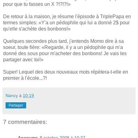
pour que tu fasses un X ?!?!?!»
De retour à la maison, je résume l'épisode à TriplePapa en
termes simples: «Y'a un pédophile qui lui a donné 2$ pour
qu'elle s'achète des bonbons!»
Quelques secondes plus tard, j'entends Momo dire à sa
soeur, toute fière: «Regarde, il y a un pédophile qui m'a
donné des sous pour m'acheter des bonbons! Je vais les
partager avec toi!»
Super! Lequel des deux nouveaux mots répètera-t-elle en
premier à l'école...?!
Nancy
à
10:19
Partager
7 commentaires:
Anonyme
8 octobre 2008 à 10:37