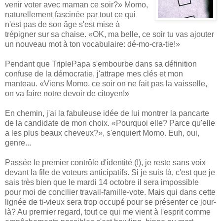
venir voter avec maman ce soir?» Momo,
naturellement fascinée par tout ce qui
n'est pas de son âge s'est mise à
trépigner sur sa chaise. «OK, ma belle, ce soir tu vas ajouter
un nouveau mot à ton vocabulaire: dé-mo-cra-tie!»
Pendant que TriplePapa s'embourbe dans sa définition
confuse de la démocratie, j'attrape mes clés et mon
manteau. «Viens Momo, ce soir on ne fait pas la vaisselle,
on va faire notre devoir de citoyen!»
En chemin, j'ai la fabuleuse idée de lui montrer la pancarte
de la candidate de mon choix. «Pourquoi elle? Parce qu'elle
a les plus beaux cheveux?», s'enquiert Momo. Euh, oui,
genre...
Passée le premier contrôle d'identité (!), je reste sans voix
devant la file de voteurs anticipatifs. Si je suis là, c'est que je
sais très bien que le mardi 14 octobre il sera impossible
pour moi de concilier travail-famille-vote. Mais qui dans cette
lignée de ti-vieux sera trop occupé pour se présenter ce jour-
là? Au premier regard, tout ce qui me vient à l'esprit comme