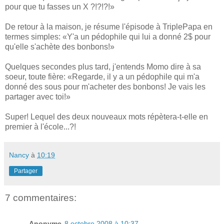
pour que tu fasses un X ?!?!?!»
De retour à la maison, je résume l'épisode à TriplePapa en
termes simples: «Y'a un pédophile qui lui a donné 2$ pour
qu'elle s'achète des bonbons!»
Quelques secondes plus tard, j'entends Momo dire à sa
soeur, toute fière: «Regarde, il y a un pédophile qui m'a
donné des sous pour m'acheter des bonbons! Je vais les
partager avec toi!»
Super! Lequel des deux nouveaux mots répètera-t-elle en
premier à l'école...?!
Nancy
à
10:19
Partager
7 commentaires:
Anonyme
8 octobre 2008 à 10:37