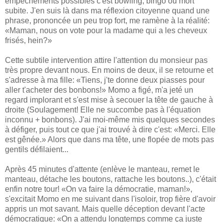
empêchements possibles c'est bowling, bingo ou mort
subite. J'en suis là dans ma réflexion citoyenne quand une
phrase, prononcée un peu trop fort, me ramène à la réalité:
«Maman, nous on vote pour la madame qui a les cheveux
frisés, hein?»
Cette subtile intervention attire l'attention du monsieur pas
très propre devant nous. En moins de deux, il se retourne et
s'adresse à ma fille: «Tiens, j'te donne deux piasses pour
aller t'acheter des bonbons!» Momo a figé, m'a jeté un
regard implorant et s'est mise à secouer la tête de gauche à
droite (Soulagement! Elle ne succombe pas à l'équation
inconnu + bonbons). J'ai moi-même mis quelques secondes
à défiger, puis tout ce que j'ai trouvé à dire c'est: «Merci. Elle
est gênée.» Alors que dans ma tête, une flopée de mots pas
gentils défilaient...
Après 45 minutes d'attente (enlève le manteau, remet le
manteau, détache les boutons, rattache les boutons..), c'était
enfin notre tour! «On va faire la démocratie, maman!»,
s'excitait Momo en me suivant dans l'isoloir, trop fière d'avoir
appris un mot savant. Mais quelle déception devant l'acte
démocratique: «On a attendu longtemps comme ça juste