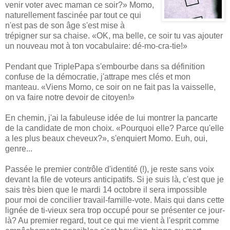
venir voter avec maman ce soir?» Momo,
naturellement fascinée par tout ce qui
n'est pas de son âge s'est mise à
trépigner sur sa chaise. «OK, ma belle, ce soir tu vas ajouter
un nouveau mot à ton vocabulaire: dé-mo-cra-tie!»
Pendant que TriplePapa s'embourbe dans sa définition
confuse de la démocratie, j'attrape mes clés et mon
manteau. «Viens Momo, ce soir on ne fait pas la vaisselle,
on va faire notre devoir de citoyen!»
En chemin, j'ai la fabuleuse idée de lui montrer la pancarte
de la candidate de mon choix. «Pourquoi elle? Parce qu'elle
a les plus beaux cheveux?», s'enquiert Momo. Euh, oui,
genre...
Passée le premier contrôle d'identité (!), je reste sans voix
devant la file de voteurs anticipatifs. Si je suis là, c'est que je
sais très bien que le mardi 14 octobre il sera impossible
pour moi de concilier travail-famille-vote. Mais qui dans cette
lignée de ti-vieux sera trop occupé pour se présenter ce jour-
là? Au premier regard, tout ce qui me vient à l'esprit comme