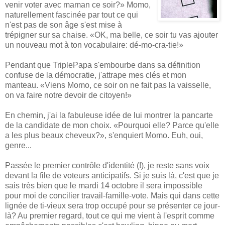
venir voter avec maman ce soir?» Momo,
naturellement fascinée par tout ce qui
n'est pas de son âge s'est mise à
trépigner sur sa chaise. «OK, ma belle, ce soir tu vas ajouter
un nouveau mot à ton vocabulaire: dé-mo-cra-tie!»
Pendant que TriplePapa s'embourbe dans sa définition
confuse de la démocratie, j'attrape mes clés et mon
manteau. «Viens Momo, ce soir on ne fait pas la vaisselle,
on va faire notre devoir de citoyen!»
En chemin, j'ai la fabuleuse idée de lui montrer la pancarte
de la candidate de mon choix. «Pourquoi elle? Parce qu'elle
a les plus beaux cheveux?», s'enquiert Momo. Euh, oui,
genre...
Passée le premier contrôle d'identité (!), je reste sans voix
devant la file de voteurs anticipatifs. Si je suis là, c'est que je
sais très bien que le mardi 14 octobre il sera impossible
pour moi de concilier travail-famille-vote. Mais qui dans cette
lignée de ti-vieux sera trop occupé pour se présenter ce jour-
là? Au premier regard, tout ce qui me vient à l'esprit comme