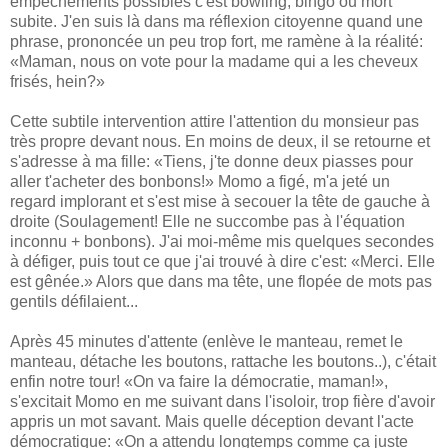
empêchements possibles c'est bowling, bingo ou mort
subite. J'en suis là dans ma réflexion citoyenne quand une
phrase, prononcée un peu trop fort, me ramène à la réalité:
«Maman, nous on vote pour la madame qui a les cheveux
frisés, hein?»
Cette subtile intervention attire l'attention du monsieur pas
très propre devant nous. En moins de deux, il se retourne et
s'adresse à ma fille: «Tiens, j'te donne deux piasses pour
aller t'acheter des bonbons!» Momo a figé, m'a jeté un
regard implorant et s'est mise à secouer la tête de gauche à
droite (Soulagement! Elle ne succombe pas à l'équation
inconnu + bonbons). J'ai moi-même mis quelques secondes
à défiger, puis tout ce que j'ai trouvé à dire c'est: «Merci. Elle
est gênée.» Alors que dans ma tête, une flopée de mots pas
gentils défilaient...
Après 45 minutes d'attente (enlève le manteau, remet le
manteau, détache les boutons, rattache les boutons..), c'était
enfin notre tour! «On va faire la démocratie, maman!»,
s'excitait Momo en me suivant dans l'isoloir, trop fière d'avoir
appris un mot savant. Mais quelle déception devant l'acte
démocratique: «On a attendu longtemps comme ça juste