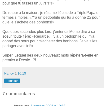
pour que tu fasses un X ?!?!?!»
De retour à la maison, je résume l'épisode à TriplePapa en
termes simples: «Y'a un pédophile qui lui a donné 2$ pour
qu'elle s'achète des bonbons!»
Quelques secondes plus tard, j'entends Momo dire à sa
soeur, toute fière: «Regarde, il y a un pédophile qui m'a
donné des sous pour m'acheter des bonbons! Je vais les
partager avec toi!»
Super! Lequel des deux nouveaux mots répètera-t-elle en
premier à l'école...?!
Nancy
à
10:19
Partager
7 commentaires:
Anonyme
8 octobre 2008 à 10:37