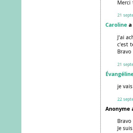
Merci 
21 sept
Caroline
a 
J'ai a
c'est 
Bravo 
21 sept
Évangélin
je vais
22 sept
Anonyme a
Bravo 
Je suis