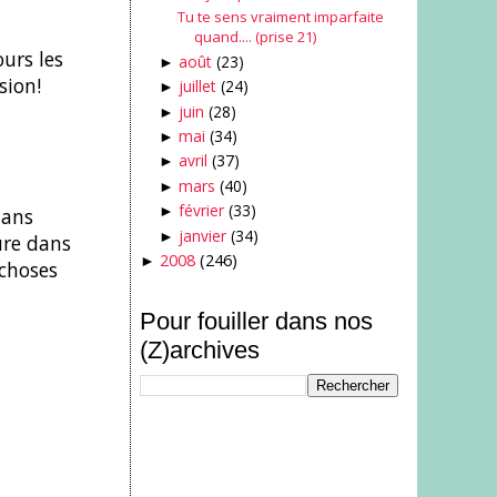
Tu te sens vraiment imparfaite
quand.... (prise 21)
ours les
août
(23)
►
sion!
juillet
(24)
►
juin
(28)
►
mai
(34)
►
avril
(37)
►
mars
(40)
►
février
(33)
dans
►
janvier
(34)
►
ure dans
2008
(246)
►
 choses
Pour fouiller dans nos
(Z)archives