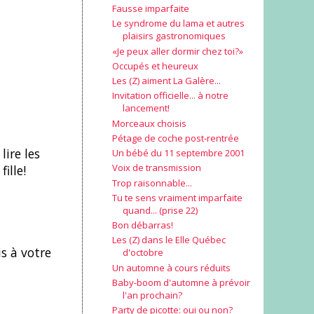
Fausse imparfaite
Le syndrome du lama et autres
plaisirs gastronomiques
«Je peux aller dormir chez toi?»
Occupés et heureux
Les (Z) aiment La Galère...
Invitation officielle... à notre
lancement!
Morceaux choisis
Pétage de coche post-rentrée
lire les
Un bébé du 11 septembre 2001
Voix de transmission
ille!
Trop raisonnable...
Tu te sens vraiment imparfaite
quand... (prise 22)
Bon débarras!
Les (Z) dans le Elle Québec
is à votre
d'octobre
Un automne à cours réduits
Baby-boom d'automne à prévoir
l'an prochain?
Party de picotte: oui ou non?