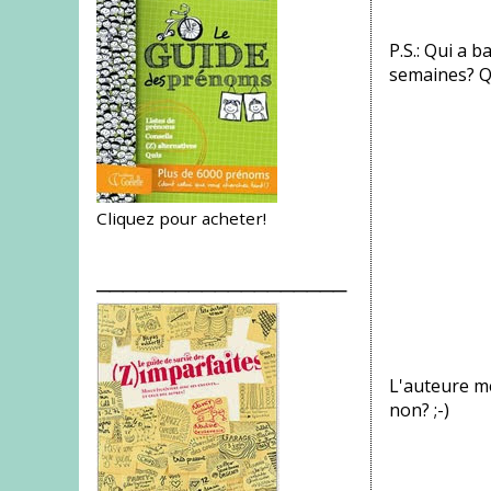
P.S.: Qui a b
semaines? Q
Cliquez pour acheter!
___________________
L'auteure me
non? ;-)