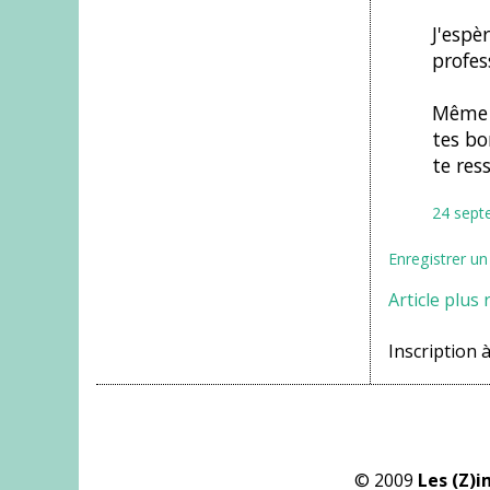
J'espè
profes
Même s
tes bo
te res
24 sept
Enregistrer u
Article plus 
Inscription à
© 2009
Les (Z)