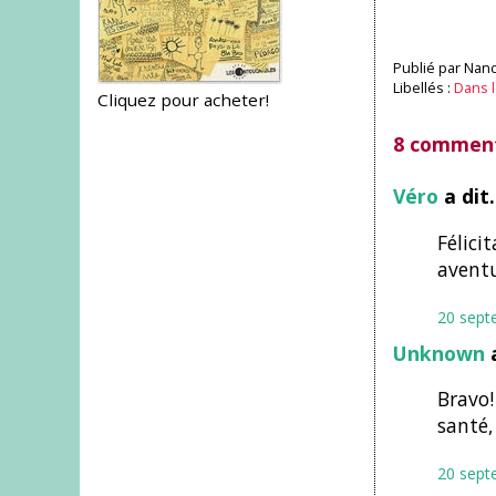
Publié par
Nanc
Libellés :
Dans l
Cliquez pour acheter!
8 comment
Véro
a dit
Félici
aventu
20 sept
Unknown
a
Bravo!
santé,
20 sept