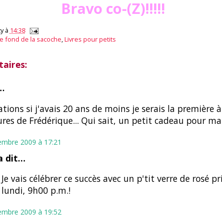
Bravo co-(Z)!!!!!
y
à
14:38
e fond de la sacoche
,
Livres pour petits
aires:
…
tations si j'avais 20 ans de moins je serais la première à 
res de Frédérique... Qui sait, un petit cadeau pour ma f
embre 2009 à 17:21
 dit…
 Je vais célébrer ce succès avec un p'tit verre de rosé pr
 lundi, 9h00 p.m.!
embre 2009 à 19:52