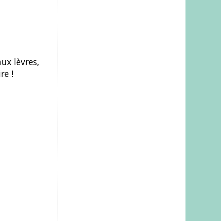
aux lèvres,
re !