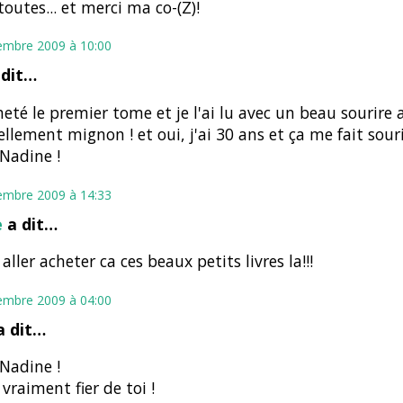
toutes... et merci ma co-(Z)!
embre 2009 à 10:00
dit…
cheté le premier tome et je l'ai lu avec un beau sourire 
tellement mignon ! et oui, j'ai 30 ans et ça me fait souri
Nadine !
embre 2009 à 14:33
e
a dit…
 aller acheter ca ces beaux petits livres la!!!
embre 2009 à 04:00
 dit…
Nadine !
 vraiment fier de toi !