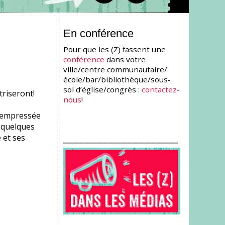
En conférence
Pour que les (Z) fassent une
conférence
dans votre
ville/centre communautaire/
école/bar/bibliothèque/sous-
sol d’église/congrès :
contactez-
triseront!
nous
!
s empressée
r quelques
___________________
 et ses