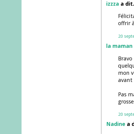
izzza
a di
Félici
offrir
20 sept
la maman 
Bravo 
quelqu
mon ve
avant 
Pas ma
grosse
20 sept
Nadine
a 