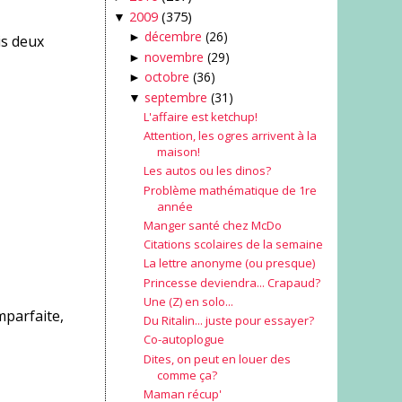
2009
(375)
▼
décembre
(26)
►
is deux
novembre
(29)
►
octobre
(36)
►
septembre
(31)
▼
L'affaire est ketchup!
Attention, les ogres arrivent à la
maison!
Les autos ou les dinos?
Problème mathématique de 1re
année
Manger santé chez McDo
Citations scolaires de la semaine
La lettre anonyme (ou presque)
Princesse deviendra... Crapaud?
Une (Z) en solo...
mparfaite,
Du Ritalin... juste pour essayer?
Co-autoplogue
Dites, on peut en louer des
comme ça?
Maman récup'