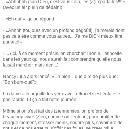
- «Ahhhhhh mon Dieu, c'est vous cela, les (Z)imparfaites!!!!»
(avec un air plein de dédain!)
- «Eh oui!», qu'on répond.
- «Ahhhh (toujours avec un profond dégoût!), j'aimerais dont
pas cela être comme vous autres... J'aime BIEN mieux être
parfaite!»
- ... (ici, à ce moment précis, on cherchait l'ironie, l'étincelle
dans les yeux qui nous aurait fait comprendre qu'elle nous
faisait marcher, mais rien...)
Nancy lui a alors lancé: «Eh bien... que dire de plus que:
''Bon burn-out!''»
La dame a écarquillé les yeux avec effroi et s'est enfuie le
pas rapide. Et ça a fait notre journée!
Même si on s'est fait des (z)ennemies, on préfère de
beaucoup vivre (z)en, comme on l'entend, pour profiter de
chaque moment, stresser moins, sourire plus, savoir rire de
nous et de nos erreurs, s'offrir des folies, se créer mille