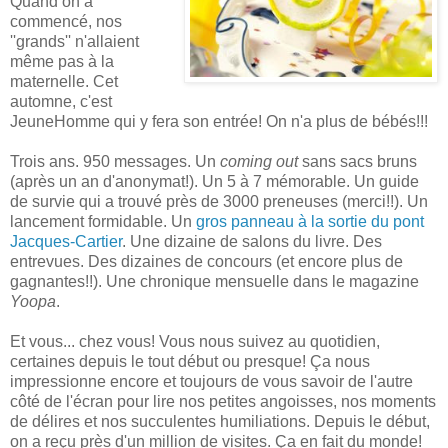
Quand on a
commencé, nos
''grands'' n'allaient
même pas à la
maternelle. Cet
automne, c'est
JeuneHomme qui y fera son entrée! On n'a plus de bébés!!!
Trois ans. 950 messages. Un
coming out
sans sacs bruns
(après un an d'anonymat!). Un 5 à 7 mémorable. Un guide
de survie qui a trouvé près de 3000 preneuses (merci!!). Un
lancement formidable. Un
gros panneau à la sortie du pont
Jacques-Cartier
. Une dizaine de salons du livre. Des
entrevues. Des dizaines de concours (et encore plus de
gagnantes!!). Une chronique mensuelle dans le magazine
Yoopa
.
Et vous... chez vous! Vous nous suivez au quotidien,
certaines depuis le tout début ou presque! Ça nous
impressionne encore et toujours de vous savoir de l'autre
côté de l'écran pour lire nos petites angoisses, nos moments
de délires et nos succulentes humiliations. Depuis le début,
on a reçu près d'un million de visites. Ça en fait du monde!