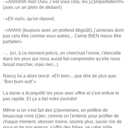
- «Ahhhhhh mon Dieu, c'est vous cela, les (Z)imparfaites!!!!»
(avec un air plein de dédain!)
- «Eh oui!», qu'on répond.
- «Ahhhh (toujours avec un profond dégoût!), j'aimerais dont
pas cela être comme vous autres... J'aime BIEN mieux être
parfaite!»
- ... (ici, à ce moment précis, on cherchait l'ironie, l'étincelle
dans les yeux qui nous aurait fait comprendre qu'elle nous
faisait marcher, mais rien...)
Nancy lui a alors lancé: «Eh bien... que dire de plus que:
''Bon burn-out!''»
La dame a écarquillé les yeux avec effroi et s'est enfuie le
pas rapide. Et ça a fait notre journée!
Même si on s'est fait des (z)ennemies, on préfère de
beaucoup vivre (z)en, comme on l'entend, pour profiter de
chaque moment, stresser moins, sourire plus, savoir rire de
nous et de nos erreurs, s'offrir des folies, se créer mille