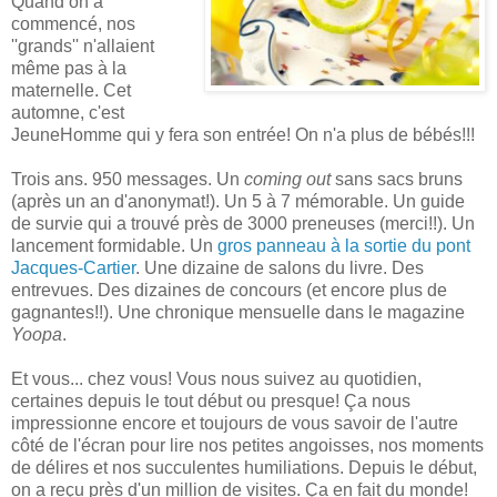
Quand on a
commencé, nos
''grands'' n'allaient
même pas à la
maternelle. Cet
automne, c'est
JeuneHomme qui y fera son entrée! On n'a plus de bébés!!!
Trois ans. 950 messages. Un
coming out
sans sacs bruns
(après un an d'anonymat!). Un 5 à 7 mémorable. Un guide
de survie qui a trouvé près de 3000 preneuses (merci!!). Un
lancement formidable. Un
gros panneau à la sortie du pont
Jacques-Cartier
. Une dizaine de salons du livre. Des
entrevues. Des dizaines de concours (et encore plus de
gagnantes!!). Une chronique mensuelle dans le magazine
Yoopa
.
Et vous... chez vous! Vous nous suivez au quotidien,
certaines depuis le tout début ou presque! Ça nous
impressionne encore et toujours de vous savoir de l'autre
côté de l'écran pour lire nos petites angoisses, nos moments
de délires et nos succulentes humiliations. Depuis le début,
on a reçu près d'un million de visites. Ça en fait du monde!