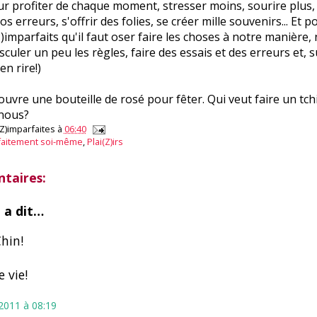
ur profiter de chaque moment, stresser moins, sourire plus, 
s erreurs, s'offrir des folies, se créer mille souvenirs... Et 
Z)imparfaits qu'il faut oser faire les choses à notre manière,
culer un peu les règles, faire des essais et des erreurs et, s
en rire!)
'ouvre une bouteille de rosé pour fêter. Qui veut faire un tch
 nous?
(Z)imparfaites
à
06:40
faitement soi-même
,
Plai(Z)irs
taires:
n
a dit…
hin!
 vie!
t 2011 à 08:19