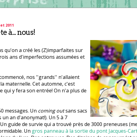
let 2011
e à... nous!
ns qu'on a créé les (Z)imparfaites sur
rois ans d'imperfections assumées et
ommencé, nos ''grands'' n'allaient
a maternelle. Cet automne, c'est
qui y fera son entrée! On n'a plus de
950 messages. Un
coming out
sans sacs
 un an d'anonymat!). Un 5 à 7
n guide de survie qui a trouvé près de 3000 preneuses (merc
ormidable. Un
gros panneau à la sortie du pont Jacques-Cart