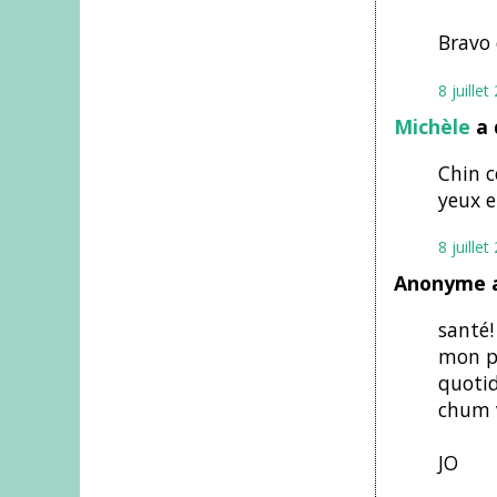
Bravo 
8 juille
Michèle
a 
Chin c
yeux e
8 juille
Anonyme a
santé!
mon pl
quotid
chum v
JO