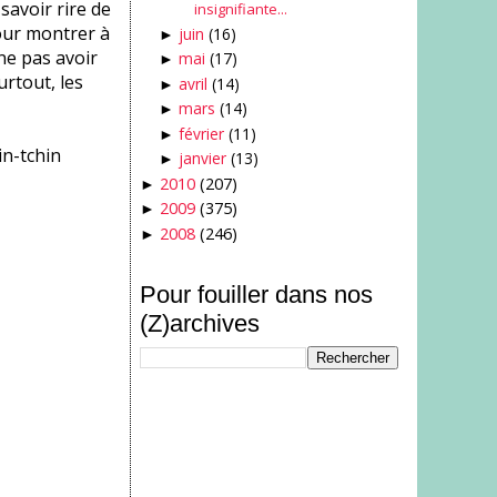
savoir rire de
insignifiante...
pour montrer à
juin
(16)
►
 ne pas avoir
mai
(17)
►
urtout, les
avril
(14)
►
mars
(14)
►
février
(11)
►
in-tchin
janvier
(13)
►
2010
(207)
►
2009
(375)
►
2008
(246)
►
Pour fouiller dans nos
(Z)archives