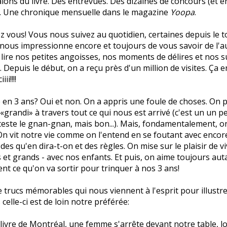
alons du livre. Des entrevues. Des dizaines de concours (et e
). Une chronique mensuelle dans le magazine
Yoopa
.
hez vous! Vous nous suivez au quotidien, certaines depuis le 
nous impressionne encore et toujours de vous savoir de l'a
 lire nos petites angoisses, nos moments de délires et nos 
 Depuis le début, on a reçu près d'un million de visites. Ça e
i!!!!
 en 3 ans? Oui et non. On a appris une foule de choses. On
 «grandi» à travers tout ce qui nous est arrivé (c'est un un 
este le gnan-gnan, mais bon...). Mais, fondamentalement, on
n vit notre vie comme on l'entend en se foutant avec encor
des qu'en dira-t-on et des règles. On mise sur le plaisir de vi
s et grands - avec nos enfants. Et puis, on aime toujours auta
ent ce qu'on va sortir pour trinquer à nos 3 ans!
de trucs mémorables qui nous viennent à l'esprit pour illustre
celle-ci est de loin notre préférée:
livre de Montréal, une femme s'arrête devant notre table, l