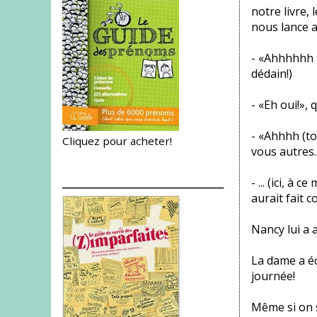
notre livre, 
nous lance 
- «Ahhhhhh mo
dédain!)
- «Eh oui!»,
- «Ahhhh (to
Cliquez pour acheter!
vous autres.
___________________
- ... (ici, à
aurait fait c
Nancy lui a a
La dame a éca
journée!
Même si on s