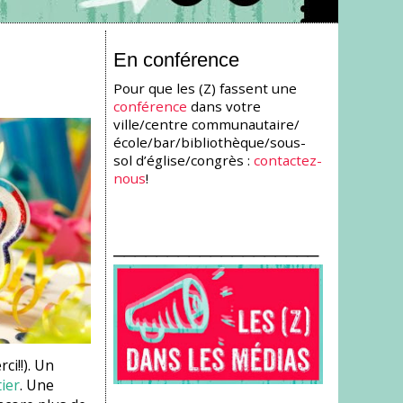
En conférence
Pour que les (Z) fassent une
conférence
dans votre
ville/centre communautaire/
école/bar/bibliothèque/sous-
sol d’église/congrès :
contactez-
nous
!
___________________
i!!). Un
ier
. Une