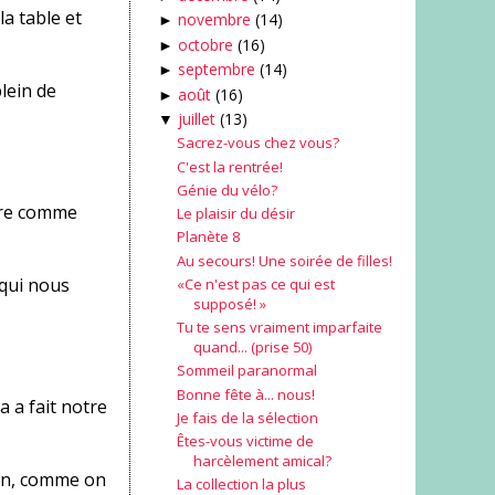
la table et
novembre
(14)
►
octobre
(16)
►
septembre
(14)
►
plein de
août
(16)
►
juillet
(13)
▼
Sacrez-vous chez vous?
C'est la rentrée!
Génie du vélo?
être comme
Le plaisir du désir
Planète 8
Au secours! Une soirée de filles!
x qui nous
«Ce n'est pas ce qui est
supposé! »
Tu te sens vraiment imparfaite
quand... (prise 50)
Sommeil paranormal
Bonne fête à... nous!
a a fait notre
Je fais de la sélection
Êtes-vous victime de
harcèlement amical?
)en, comme on
La collection la plus