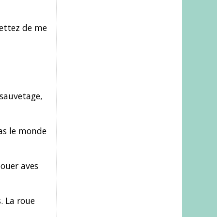
mettez de me
 sauvetage,
pas le monde
jouer aves
. La roue