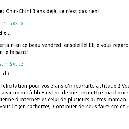
et Chin-Chin! 3 ans déjà, ce n'est pas rien!
t 2011 à 08:50
dit…
ertain en ce beau vendredi ensoleillé! Et je vous regard
n le faisant!
t 2011 à 09:02
 dit…
 Félicitation pour vos 3 ans d'imparfaite-attitude :) Vou
aisir (merci à bb Einstein de me permettre ma demie
ienne d'internet!)et celui de plusieurs autres mama
ous lit (en cachette!). Continuer de nous faire rire et réf