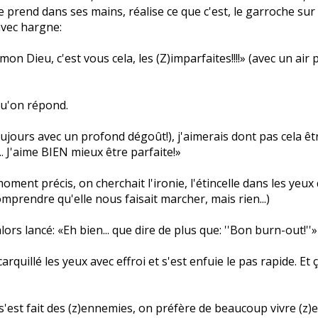
le prend dans ses mains, réalise ce que c'est, le garroche sur 
avec hargne:
n Dieu, c'est vous cela, les (Z)imparfaites!!!!» (avec un air 
 qu'on répond.
ujours avec un profond dégoût!), j'aimerais dont pas cela 
.. J'aime BIEN mieux être parfaite!»
 ce moment précis, on cherchait l'ironie, l'étincelle dans les yeu
omprendre qu'elle nous faisait marcher, mais rien...)
lors lancé: «Eh bien... que dire de plus que: ''Bon burn-out!''»
rquillé les yeux avec effroi et s'est enfuie le pas rapide. Et ç
'est fait des (z)ennemies, on préfère de beaucoup vivre (z