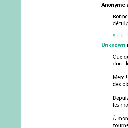
Anonyme a
Bonne 
déculp
8 juille
Unknown
a
Quelqu
dont l
Merci!
des bl
Depuis
les mo
À mon 
tourne