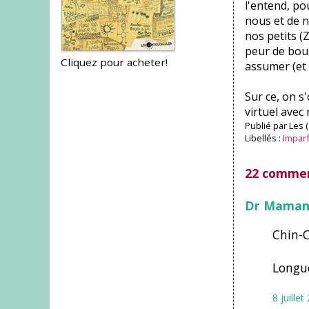
l'entend, po
nous et de no
nos petits (
peur de bous
Cliquez pour acheter!
assumer (et 
Sur ce, on s
virtuel avec
Publié par
Les 
Libellés :
Impar
22 commen
Dr Mama
Chin-C
Longue
8 juille