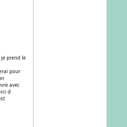
 je prend le
erai pour
on
ivre avec
rci d
est