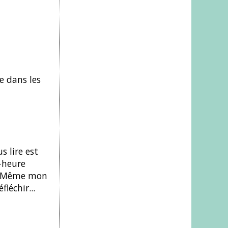
e dans les
s lire est
-heure
n. Même mon
léchir...