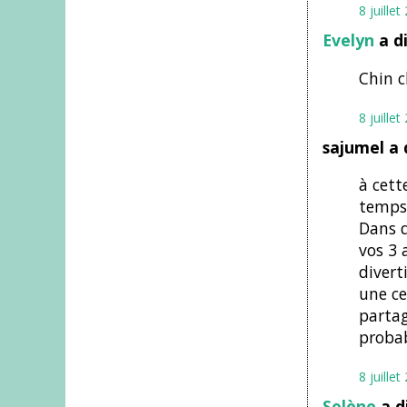
8 juille
Evelyn
a d
Chin ch
8 juille
sajumel a 
à cett
temps 
Dans q
vos 3 
divert
une ce
partag
probab
8 juille
Solène
a d