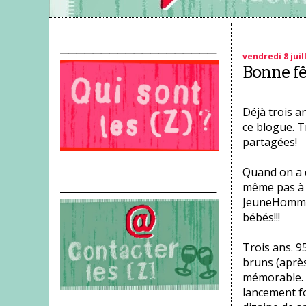
___________________
vendredi 8 juil
Bonne fêt
Déjà trois a
ce blogue. T
partagées!
Quand on a c
___________________
même pas à l
JeuneHomme 
bébés!!!
Trois ans. 
bruns (après
mémorable. U
lancement f