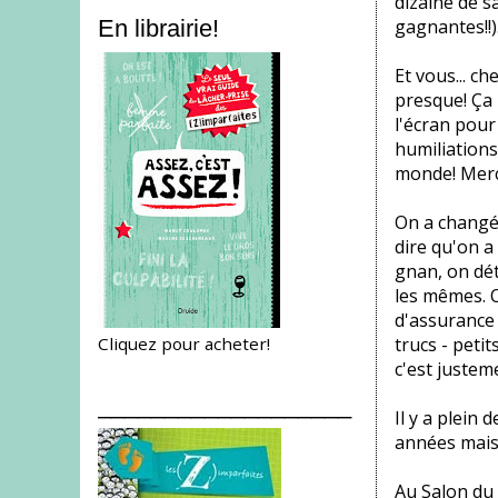
dizaine de s
gagnantes!!
En librairie!
Et vous... c
presque! Ça 
l'écran pour
humiliations.
monde! Merciii
On a changé
dire qu'on a
gnan, on dét
les mêmes. O
d'assurance 
Cliquez pour acheter!
trucs - petit
c'est justem
___________________
Il y a plein 
années mais 
Au Salon du 