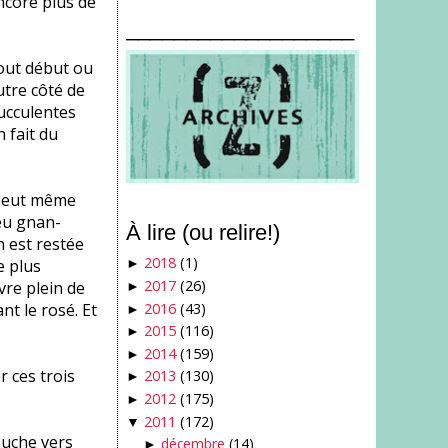
ncore plus de
___________________
tout début ou
utre côté de
succulentes
n fait du
 peut même
peu gnan-
À lire (ou relire!)
 est restée
2018
(1)
e plus
►
2017
(26)
vre plein de
►
2016
(43)
nt le rosé. Et
►
2015
(116)
►
2014
(159)
►
r ces trois
2013
(130)
►
2012
(175)
►
2011
(172)
▼
ouche vers
décembre
(14)
►