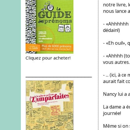
notre livre, 
nous lance 
- «Ahhhhhh mo
dédain!)
- «Eh oui!»,
- «Ahhhh (to
Cliquez pour acheter!
vous autres.
___________________
- ... (ici, à
aurait fait c
Nancy lui a a
La dame a éca
journée!
Même si on s