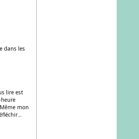
e dans les
s lire est
-heure
n. Même mon
léchir...