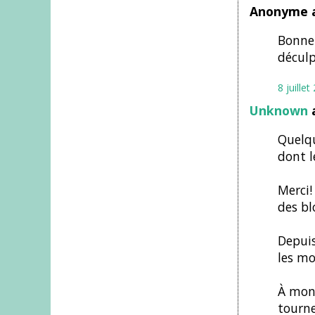
Anonyme a
Bonne 
déculp
8 juille
Unknown
a
Quelqu
dont l
Merci!
des bl
Depuis
les mo
À mon 
tourne