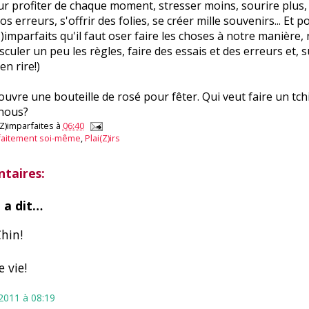
ur profiter de chaque moment, stresser moins, sourire plus, 
s erreurs, s'offrir des folies, se créer mille souvenirs... Et 
Z)imparfaits qu'il faut oser faire les choses à notre manière,
culer un peu les règles, faire des essais et des erreurs et, s
en rire!)
'ouvre une bouteille de rosé pour fêter. Qui veut faire un tch
 nous?
(Z)imparfaites
à
06:40
faitement soi-même
,
Plai(Z)irs
taires:
n
a dit…
hin!
 vie!
t 2011 à 08:19