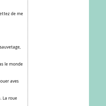
mettez de me
 sauvetage,
pas le monde
jouer aves
. La roue