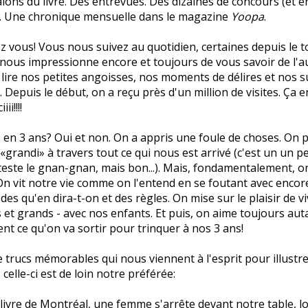
alons du livre. Des entrevues. Des dizaines de concours (et e
). Une chronique mensuelle dans le magazine
Yoopa
.
hez vous! Vous nous suivez au quotidien, certaines depuis le 
nous impressionne encore et toujours de vous savoir de l'a
 lire nos petites angoisses, nos moments de délires et nos 
 Depuis le début, on a reçu près d'un million de visites. Ça e
i!!!!
 en 3 ans? Oui et non. On a appris une foule de choses. On
 «grandi» à travers tout ce qui nous est arrivé (c'est un un 
este le gnan-gnan, mais bon...). Mais, fondamentalement, on
n vit notre vie comme on l'entend en se foutant avec encor
des qu'en dira-t-on et des règles. On mise sur le plaisir de vi
s et grands - avec nos enfants. Et puis, on aime toujours auta
ent ce qu'on va sortir pour trinquer à nos 3 ans!
de trucs mémorables qui nous viennent à l'esprit pour illustre
celle-ci est de loin notre préférée:
livre de Montréal, une femme s'arrête devant notre table, l