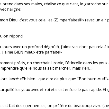
le prend dans ses mains, réalise ce que c'est, le garroche sur 
avec hargne:
n Dieu, c'est vous cela, les (Z)imparfaites!!!!» (avec un air 
 qu'on répond.
ujours avec un profond dégoût!), j'aimerais dont pas cela 
.. J'aime BIEN mieux être parfaite!»
 ce moment précis, on cherchait l'ironie, l'étincelle dans les yeu
omprendre qu'elle nous faisait marcher, mais rien...)
lors lancé: «Eh bien... que dire de plus que: ''Bon burn-out!''»
rquillé les yeux avec effroi et s'est enfuie le pas rapide. Et ç
'est fait des (z)ennemies, on préfère de beaucoup vivre (z