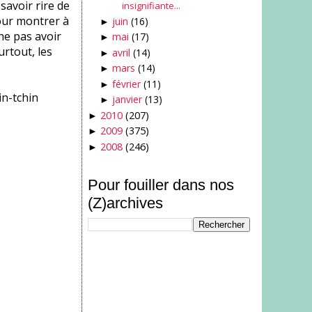
savoir rire de
insignifiante...
pour montrer à
juin
(16)
►
 ne pas avoir
mai
(17)
►
urtout, les
avril
(14)
►
mars
(14)
►
février
(11)
►
in-tchin
janvier
(13)
►
2010
(207)
►
2009
(375)
►
2008
(246)
►
Pour fouiller dans nos
(Z)archives