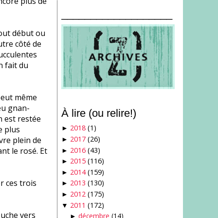
ncore plus de
___________________
tout début ou
utre côté de
succulentes
n fait du
 peut même
peu gnan-
À lire (ou relire!)
 est restée
2018
(1)
e plus
►
2017
(26)
vre plein de
►
2016
(43)
nt le rosé. Et
►
2015
(116)
►
2014
(159)
►
r ces trois
2013
(130)
►
2012
(175)
►
2011
(172)
▼
ouche vers
décembre
(14)
►