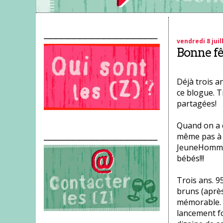
___________________
vendredi 8 juil
Bonne fêt
Déjà trois a
ce blogue. T
partagées!
Quand on a c
___________________
même pas à l
JeuneHomme 
bébés!!!
Trois ans. 
bruns (après
mémorable. U
lancement f