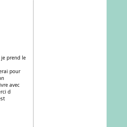
 je prend le
erai pour
on
ivre avec
rci d
est