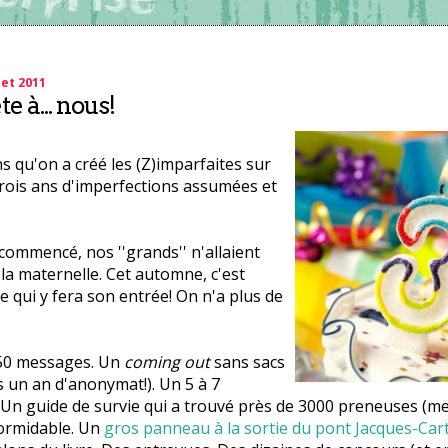
let 2011
e à... nous!
ns qu'on a créé les (Z)imparfaites sur
rois ans d'imperfections assumées et
ommencé, nos ''grands'' n'allaient
a maternelle. Cet automne, c'est
qui y fera son entrée! On n'a plus de
950 messages. Un
coming out
sans sacs
 un an d'anonymat!). Un 5 à 7
n guide de survie qui a trouvé près de 3000 preneuses (merc
ormidable. Un
gros panneau à la sortie du pont Jacques-Cart