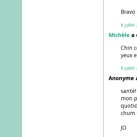
Bravo 
8 juille
Michèle
a 
Chin c
yeux e
8 juille
Anonyme a
santé!
mon pl
quotid
chum v
JO