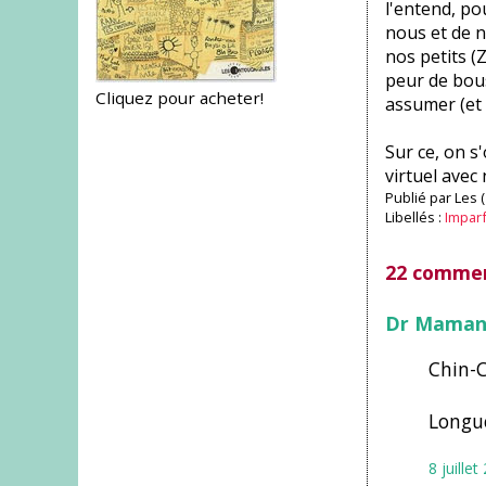
l'entend, po
nous et de no
nos petits (
peur de bous
Cliquez pour acheter!
assumer (et 
Sur ce, on s
virtuel avec
Publié par
Les 
Libellés :
Impar
22 commen
Dr Mama
Chin-C
Longue
8 juille