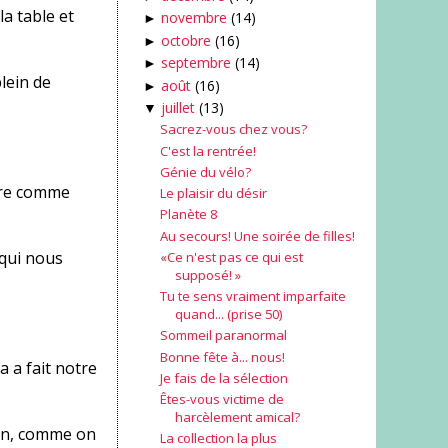
la table et
novembre
(14)
►
octobre
(16)
►
septembre
(14)
►
plein de
août
(16)
►
juillet
(13)
▼
Sacrez-vous chez vous?
C'est la rentrée!
Génie du vélo?
être comme
Le plaisir du désir
Planète 8
Au secours! Une soirée de filles!
x qui nous
«Ce n'est pas ce qui est
supposé! »
Tu te sens vraiment imparfaite
quand... (prise 50)
Sommeil paranormal
Bonne fête à... nous!
a a fait notre
Je fais de la sélection
Êtes-vous victime de
harcèlement amical?
)en, comme on
La collection la plus