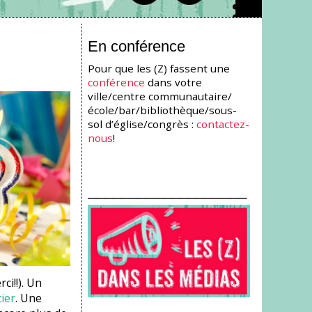
En conférence
Pour que les (Z) fassent une
conférence
dans votre
ville/centre communautaire/
école/bar/bibliothèque/sous-
sol d’église/congrès :
contactez-
nous
!
___________________
i!!). Un
ier
. Une