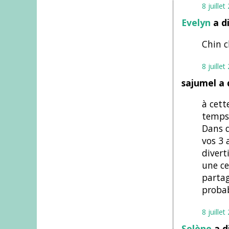
8 juille
Evelyn
a d
Chin ch
8 juille
sajumel a 
à cett
temps 
Dans q
vos 3 
divert
une ce
partag
probab
8 juille
Solène
a d