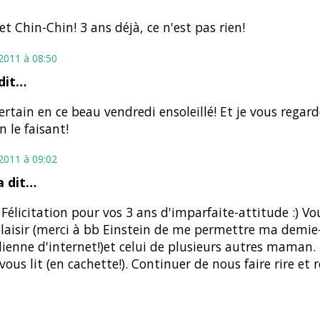
et Chin-Chin! 3 ans déjà, ce n'est pas rien!
t 2011 à 08:50
dit…
ertain en ce beau vendredi ensoleillé! Et je vous regard
n le faisant!
t 2011 à 09:02
 dit…
 Félicitation pour vos 3 ans d'imparfaite-attitude :) Vou
aisir (merci à bb Einstein de me permettre ma demie
ienne d'internet!)et celui de plusieurs autres mama
ous lit (en cachette!). Continuer de nous faire rire et réf