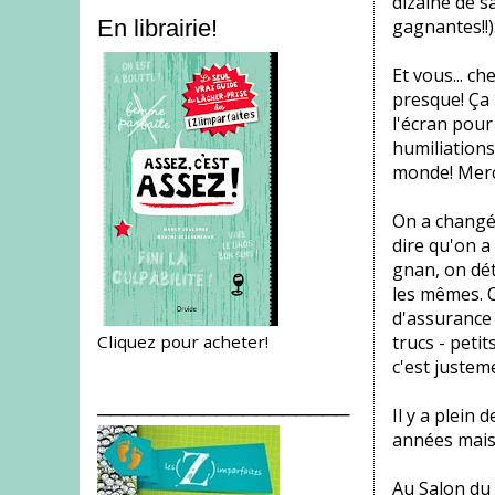
dizaine de s
gagnantes!!
En librairie!
Et vous... c
presque! Ça 
l'écran pour
humiliations.
monde! Merciii
On a changé
dire qu'on a
gnan, on dét
les mêmes. O
d'assurance 
Cliquez pour acheter!
trucs - petit
c'est justem
___________________
Il y a plein 
années mais 
Au Salon du 