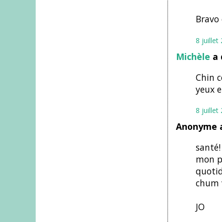
Bravo 
8 juille
Michèle
a 
Chin c
yeux e
8 juille
Anonyme a
santé!
mon pl
quotid
chum v
JO