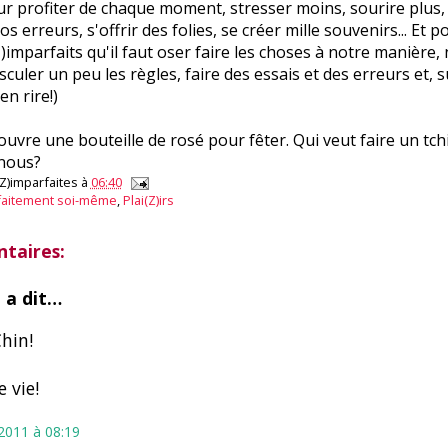
ur profiter de chaque moment, stresser moins, sourire plus, 
s erreurs, s'offrir des folies, se créer mille souvenirs... Et 
Z)imparfaits qu'il faut oser faire les choses à notre manière,
culer un peu les règles, faire des essais et des erreurs et, s
en rire!)
'ouvre une bouteille de rosé pour fêter. Qui veut faire un tch
 nous?
(Z)imparfaites
à
06:40
faitement soi-même
,
Plai(Z)irs
taires:
n
a dit…
hin!
 vie!
t 2011 à 08:19