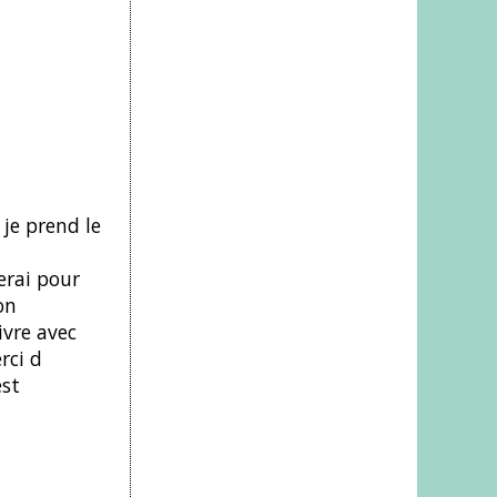
 je prend le
erai pour
on
ivre avec
rci d
est