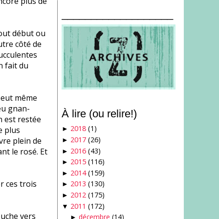
ncore plus de
___________________
tout début ou
utre côté de
succulentes
n fait du
 peut même
peu gnan-
À lire (ou relire!)
 est restée
2018
(1)
e plus
►
2017
(26)
vre plein de
►
2016
(43)
nt le rosé. Et
►
2015
(116)
►
2014
(159)
►
r ces trois
2013
(130)
►
2012
(175)
►
2011
(172)
▼
ouche vers
décembre
(14)
►