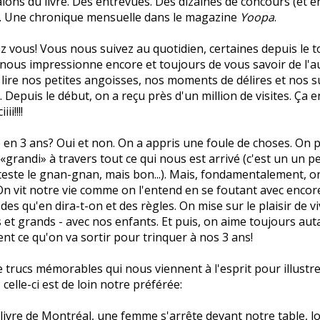
alons du livre. Des entrevues. Des dizaines de concours (et e
). Une chronique mensuelle dans le magazine
Yoopa
.
hez vous! Vous nous suivez au quotidien, certaines depuis le 
nous impressionne encore et toujours de vous savoir de l'a
 lire nos petites angoisses, nos moments de délires et nos 
 Depuis le début, on a reçu près d'un million de visites. Ça e
i!!!!
 en 3 ans? Oui et non. On a appris une foule de choses. On
 «grandi» à travers tout ce qui nous est arrivé (c'est un un 
este le gnan-gnan, mais bon...). Mais, fondamentalement, on
n vit notre vie comme on l'entend en se foutant avec encor
des qu'en dira-t-on et des règles. On mise sur le plaisir de vi
s et grands - avec nos enfants. Et puis, on aime toujours auta
ent ce qu'on va sortir pour trinquer à nos 3 ans!
de trucs mémorables qui nous viennent à l'esprit pour illustre
celle-ci est de loin notre préférée:
livre de Montréal, une femme s'arrête devant notre table, l