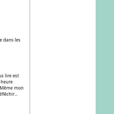
e dans les
s lire est
-heure
n. Même mon
léchir...