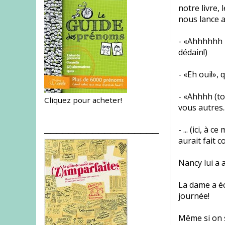
notre livre, 
nous lance 
- «Ahhhhhh mo
dédain!)
- «Eh oui!»,
- «Ahhhh (to
Cliquez pour acheter!
vous autres.
___________________
- ... (ici, à
aurait fait c
Nancy lui a a
La dame a éca
journée!
Même si on s