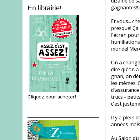
dizaine de s
gagnantes!!
En librairie!
Et vous... c
presque! Ça 
l'écran pour
humiliations.
monde! Merciii
On a changé
dire qu'on a
gnan, on dét
les mêmes. O
d'assurance 
Cliquez pour acheter!
trucs - petit
c'est justem
___________________
Il y a plein 
années mais 
Au Salon du 