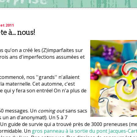
let 2011
e à... nous!
ns qu'on a créé les (Z)imparfaites sur
rois ans d'imperfections assumées et
ommencé, nos ''grands'' n'allaient
a maternelle. Cet automne, c'est
qui y fera son entrée! On n'a plus de
950 messages. Un
coming out
sans sacs
 un an d'anonymat!). Un 5 à 7
n guide de survie qui a trouvé près de 3000 preneuses (merc
ormidable. Un
gros panneau à la sortie du pont Jacques-Cart