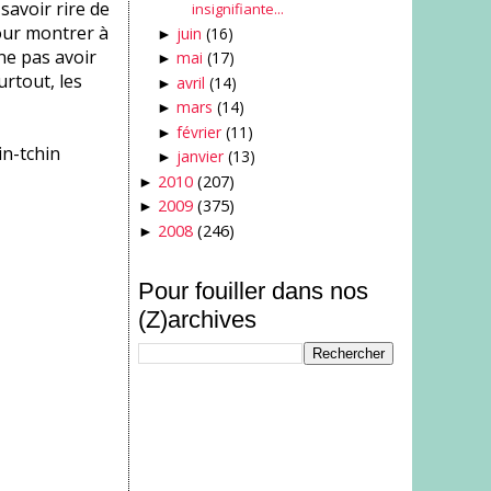
savoir rire de
insignifiante...
pour montrer à
juin
(16)
►
 ne pas avoir
mai
(17)
►
urtout, les
avril
(14)
►
mars
(14)
►
février
(11)
►
in-tchin
janvier
(13)
►
2010
(207)
►
2009
(375)
►
2008
(246)
►
Pour fouiller dans nos
(Z)archives