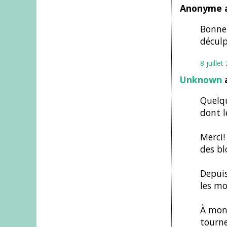
Anonyme a
Bonne 
déculp
8 juille
Unknown
a
Quelqu
dont l
Merci!
des bl
Depuis
les mo
À mon 
tourne