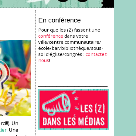
En conférence
Pour que les (Z) fassent une
conférence
dans votre
ville/centre communautaire/
école/bar/bibliothèque/sous-
sol d’église/congrès :
contactez-
nous
!
___________________
i!!). Un
ier
. Une