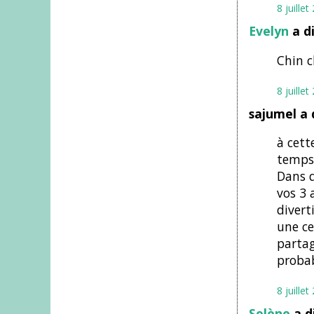
8 juille
Evelyn
a d
Chin ch
8 juille
sajumel a 
à cett
temps 
Dans q
vos 3 
divert
une ce
partag
probab
8 juille
Solène
a d