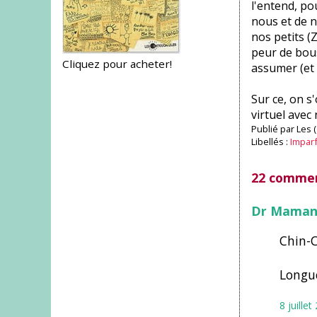
l'entend, po
nous et de no
nos petits (
peur de bous
Cliquez pour acheter!
assumer (et 
Sur ce, on s
virtuel avec
Publié par
Les 
Libellés :
Impar
22 commen
Dr Mama
Chin-C
Longue
8 juille