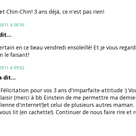
et Chin-Chin! 3 ans déjà, ce n'est pas rien!
t 2011 à 08:50
dit…
ertain en ce beau vendredi ensoleillé! Et je vous regard
n le faisant!
t 2011 à 09:02
 dit…
 Félicitation pour vos 3 ans d'imparfaite-attitude :) Vou
aisir (merci à bb Einstein de me permettre ma demie
ienne d'internet!)et celui de plusieurs autres mama
ous lit (en cachette!). Continuer de nous faire rire et réf