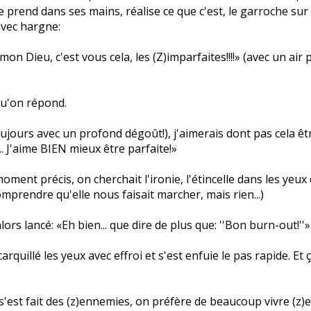
le prend dans ses mains, réalise ce que c'est, le garroche sur 
avec hargne:
n Dieu, c'est vous cela, les (Z)imparfaites!!!!» (avec un air 
 qu'on répond.
ujours avec un profond dégoût!), j'aimerais dont pas cela 
.. J'aime BIEN mieux être parfaite!»
 ce moment précis, on cherchait l'ironie, l'étincelle dans les yeu
omprendre qu'elle nous faisait marcher, mais rien...)
lors lancé: «Eh bien... que dire de plus que: ''Bon burn-out!''»
rquillé les yeux avec effroi et s'est enfuie le pas rapide. Et ç
'est fait des (z)ennemies, on préfère de beaucoup vivre (z