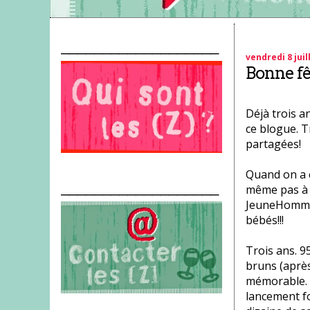
___________________
vendredi 8 juil
Bonne fêt
Déjà trois a
ce blogue. T
partagées!
Quand on a c
___________________
même pas à l
JeuneHomme 
bébés!!!
Trois ans. 
bruns (après
mémorable. U
lancement f