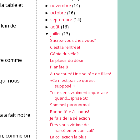
la table et
novembre
(14)
►
octobre
(16)
►
septembre
(14)
►
plein de
août
(16)
►
juillet
(13)
▼
Sacrez-vous chez vous?
C'est la rentrée!
Génie du vélo?
être comme
Le plaisir du désir
Planète 8
Au secours! Une soirée de filles!
x qui nous
«Ce n'est pas ce qui est
supposé! »
Tu te sens vraiment imparfaite
quand... (prise 50)
Sommeil paranormal
Bonne fête à... nous!
a a fait notre
Je fais de la sélection
Êtes-vous victime de
harcèlement amical?
)en, comme on
La collection la plus