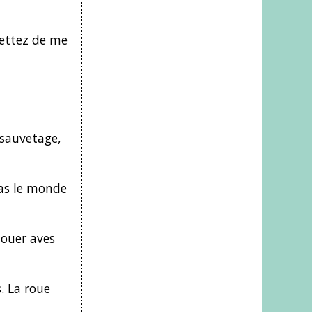
mettez de me
 sauvetage,
pas le monde
jouer aves
. La roue