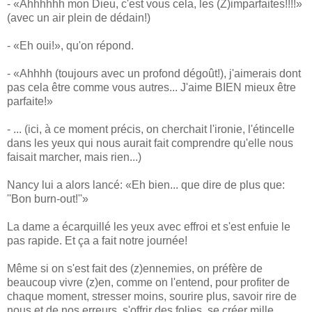
- «Ahhhhhh mon Dieu, c'est vous cela, les (Z)imparfaites!!!!»
(avec un air plein de dédain!)
- «Eh oui!», qu'on répond.
- «Ahhhh (toujours avec un profond dégoût!), j'aimerais dont
pas cela être comme vous autres... J'aime BIEN mieux être
parfaite!»
- ... (ici, à ce moment précis, on cherchait l'ironie, l'étincelle
dans les yeux qui nous aurait fait comprendre qu'elle nous
faisait marcher, mais rien...)
Nancy lui a alors lancé: «Eh bien... que dire de plus que:
''Bon burn-out!''»
La dame a écarquillé les yeux avec effroi et s'est enfuie le
pas rapide. Et ça a fait notre journée!
Même si on s'est fait des (z)ennemies, on préfère de
beaucoup vivre (z)en, comme on l'entend, pour profiter de
chaque moment, stresser moins, sourire plus, savoir rire de
nous et de nos erreurs, s'offrir des folies, se créer mille