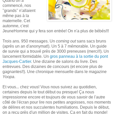
Quand on a
commencé, nos
''grands'' n'allaient
même pas à la
maternelle. Cet
automne, c'est
JeuneHomme qui y fera son entrée! On n'a plus de bébés!!!
Trois ans. 950 messages. Un
coming out
sans sacs bruns
(après un an d'anonymat!). Un 5 à 7 mémorable. Un guide
de survie qui a trouvé près de 3000 preneuses (merci!!). Un
lancement formidable. Un
gros panneau à la sortie du pont
Jacques-Cartier
. Une dizaine de salons du livre. Des
entrevues. Des dizaines de concours (et encore plus de
gagnantes!!). Une chronique mensuelle dans le magazine
Yoopa
.
Et vous... chez vous! Vous nous suivez au quotidien,
certaines depuis le tout début ou presque! Ça nous
impressionne encore et toujours de vous savoir de l'autre
côté de l'écran pour lire nos petites angoisses, nos moments
de délires et nos succulentes humiliations. Depuis le début,
on a reçu près d'un million de visites. Ça en fait du monde!