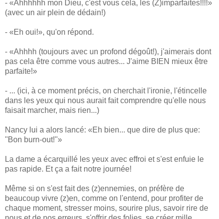
- «Ahhhhhh mon Dieu, c'est vous cela, les (Z)imparfaites!!!!»
(avec un air plein de dédain!)
- «Eh oui!», qu'on répond.
- «Ahhhh (toujours avec un profond dégoût!), j'aimerais dont
pas cela être comme vous autres... J'aime BIEN mieux être
parfaite!»
- ... (ici, à ce moment précis, on cherchait l'ironie, l'étincelle
dans les yeux qui nous aurait fait comprendre qu'elle nous
faisait marcher, mais rien...)
Nancy lui a alors lancé: «Eh bien... que dire de plus que:
''Bon burn-out!''»
La dame a écarquillé les yeux avec effroi et s'est enfuie le
pas rapide. Et ça a fait notre journée!
Même si on s'est fait des (z)ennemies, on préfère de
beaucoup vivre (z)en, comme on l'entend, pour profiter de
chaque moment, stresser moins, sourire plus, savoir rire de
nous et de nos erreurs, s'offrir des folies, se créer mille