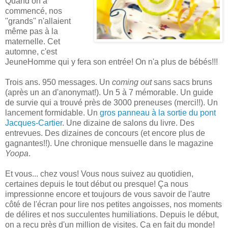
Quand on a
commencé, nos
''grands'' n'allaient
même pas à la
maternelle. Cet
automne, c'est
JeuneHomme qui y fera son entrée! On n'a plus de bébés!!!
Trois ans. 950 messages. Un
coming out
sans sacs bruns
(après un an d'anonymat!). Un 5 à 7 mémorable. Un guide
de survie qui a trouvé près de 3000 preneuses (merci!!). Un
lancement formidable. Un
gros panneau à la sortie du pont
Jacques-Cartier
. Une dizaine de salons du livre. Des
entrevues. Des dizaines de concours (et encore plus de
gagnantes!!). Une chronique mensuelle dans le magazine
Yoopa
.
Et vous... chez vous! Vous nous suivez au quotidien,
certaines depuis le tout début ou presque! Ça nous
impressionne encore et toujours de vous savoir de l'autre
côté de l'écran pour lire nos petites angoisses, nos moments
de délires et nos succulentes humiliations. Depuis le début,
on a reçu près d'un million de visites. Ça en fait du monde!