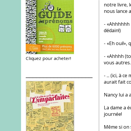
notre livre, 
nous lance 
- «Ahhhhhh mo
dédain!)
- «Eh oui!»,
- «Ahhhh (to
Cliquez pour acheter!
vous autres.
___________________
- ... (ici, à
aurait fait c
Nancy lui a a
La dame a éca
journée!
Même si on s