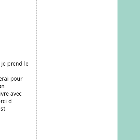
 je prend le
erai pour
on
ivre avec
rci d
est