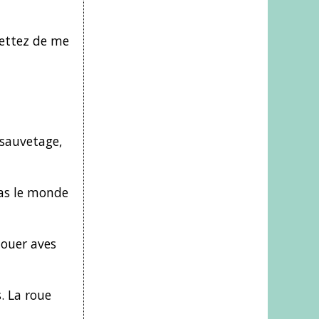
mettez de me
 sauvetage,
pas le monde
jouer aves
. La roue