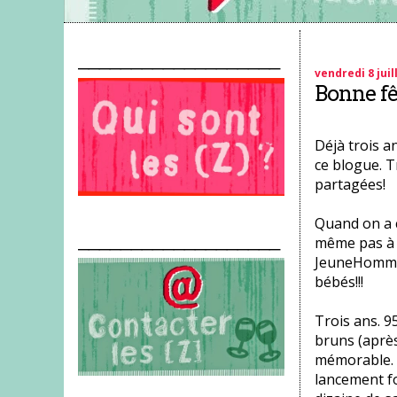
___________________
vendredi 8 juil
Bonne fêt
Déjà trois a
ce blogue. T
partagées!
Quand on a c
___________________
même pas à l
JeuneHomme 
bébés!!!
Trois ans. 
bruns (après
mémorable. U
lancement f