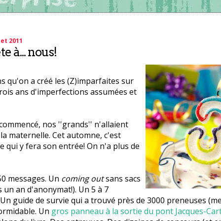
let 2011
e à... nous!
ns qu'on a créé les (Z)imparfaites sur
rois ans d'imperfections assumées et
ommencé, nos ''grands'' n'allaient
a maternelle. Cet automne, c'est
qui y fera son entrée! On n'a plus de
950 messages. Un
coming out
sans sacs
 un an d'anonymat!). Un 5 à 7
n guide de survie qui a trouvé près de 3000 preneuses (merc
ormidable. Un
gros panneau à la sortie du pont Jacques-Cart