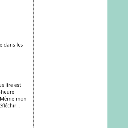
e dans les
s lire est
-heure
n. Même mon
léchir...