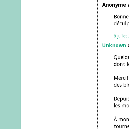
Anonyme a
Bonne 
déculp
8 juille
Unknown
a
Quelqu
dont l
Merci!
des bl
Depuis
les mo
À mon 
tourne