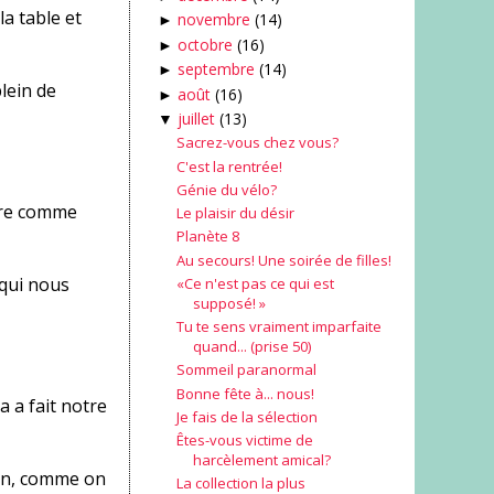
la table et
novembre
(14)
►
octobre
(16)
►
septembre
(14)
►
plein de
août
(16)
►
juillet
(13)
▼
Sacrez-vous chez vous?
C'est la rentrée!
Génie du vélo?
être comme
Le plaisir du désir
Planète 8
Au secours! Une soirée de filles!
x qui nous
«Ce n'est pas ce qui est
supposé! »
Tu te sens vraiment imparfaite
quand... (prise 50)
Sommeil paranormal
Bonne fête à... nous!
a a fait notre
Je fais de la sélection
Êtes-vous victime de
harcèlement amical?
)en, comme on
La collection la plus