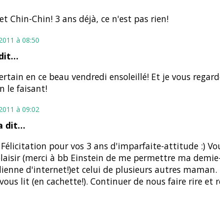
et Chin-Chin! 3 ans déjà, ce n'est pas rien!
t 2011 à 08:50
dit…
ertain en ce beau vendredi ensoleillé! Et je vous regard
n le faisant!
t 2011 à 09:02
 dit…
 Félicitation pour vos 3 ans d'imparfaite-attitude :) Vou
aisir (merci à bb Einstein de me permettre ma demie
ienne d'internet!)et celui de plusieurs autres mama
ous lit (en cachette!). Continuer de nous faire rire et réf