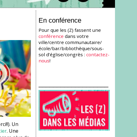
En conférence
Pour que les (Z) fassent une
conférence
dans votre
ville/centre communautaire/
école/bar/bibliothèque/sous-
sol d’église/congrès :
contactez-
nous
!
___________________
i!!). Un
ier
. Une