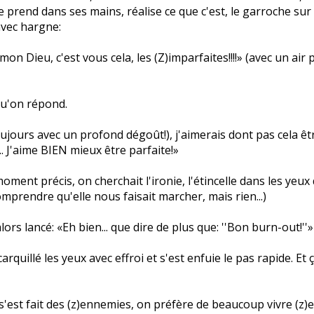
le prend dans ses mains, réalise ce que c'est, le garroche sur 
avec hargne:
n Dieu, c'est vous cela, les (Z)imparfaites!!!!» (avec un air 
 qu'on répond.
ujours avec un profond dégoût!), j'aimerais dont pas cela 
.. J'aime BIEN mieux être parfaite!»
 ce moment précis, on cherchait l'ironie, l'étincelle dans les yeu
omprendre qu'elle nous faisait marcher, mais rien...)
lors lancé: «Eh bien... que dire de plus que: ''Bon burn-out!''»
rquillé les yeux avec effroi et s'est enfuie le pas rapide. Et ç
'est fait des (z)ennemies, on préfère de beaucoup vivre (z