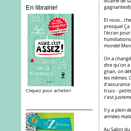
dizaine de s
gagnantes!!
En librairie!
Et vous... c
presque! Ça 
l'écran pour
humiliations.
monde! Merciii
On a changé
dire qu'on a
gnan, on dét
les mêmes. O
d'assurance 
Cliquez pour acheter!
trucs - petit
c'est justem
___________________
Il y a plein 
années mais 
Au Salon du 