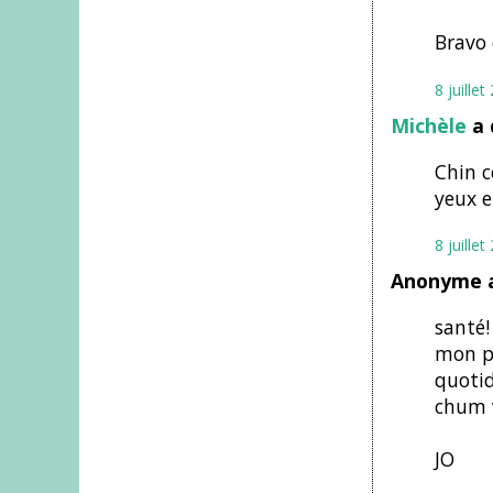
Bravo 
8 juille
Michèle
a 
Chin c
yeux e
8 juille
Anonyme a
santé!
mon pl
quotid
chum v
JO