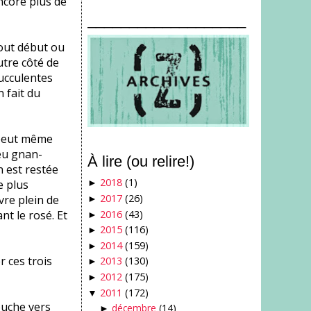
ncore plus de
___________________
tout début ou
utre côté de
succulentes
n fait du
 peut même
peu gnan-
À lire (ou relire!)
 est restée
2018
(1)
e plus
►
2017
(26)
vre plein de
►
2016
(43)
nt le rosé. Et
►
2015
(116)
►
2014
(159)
►
r ces trois
2013
(130)
►
2012
(175)
►
2011
(172)
▼
ouche vers
décembre
(14)
►