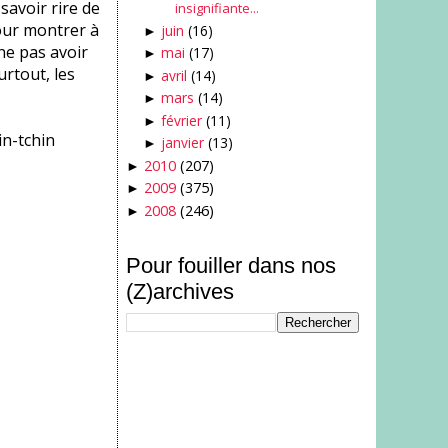
savoir rire de
insignifiante...
pour montrer à
juin
(16)
►
 ne pas avoir
mai
(17)
►
urtout, les
avril
(14)
►
mars
(14)
►
février
(11)
►
in-tchin
janvier
(13)
►
2010
(207)
►
2009
(375)
►
2008
(246)
►
Pour fouiller dans nos
(Z)archives