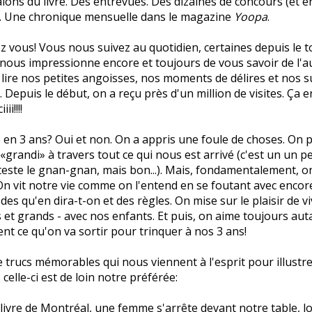
alons du livre. Des entrevues. Des dizaines de concours (et e
). Une chronique mensuelle dans le magazine
Yoopa
.
hez vous! Vous nous suivez au quotidien, certaines depuis le 
nous impressionne encore et toujours de vous savoir de l'a
 lire nos petites angoisses, nos moments de délires et nos 
 Depuis le début, on a reçu près d'un million de visites. Ça e
i!!!!
 en 3 ans? Oui et non. On a appris une foule de choses. On
 «grandi» à travers tout ce qui nous est arrivé (c'est un un 
este le gnan-gnan, mais bon...). Mais, fondamentalement, on
n vit notre vie comme on l'entend en se foutant avec encor
des qu'en dira-t-on et des règles. On mise sur le plaisir de vi
s et grands - avec nos enfants. Et puis, on aime toujours auta
ent ce qu'on va sortir pour trinquer à nos 3 ans!
de trucs mémorables qui nous viennent à l'esprit pour illustre
celle-ci est de loin notre préférée:
livre de Montréal, une femme s'arrête devant notre table, l