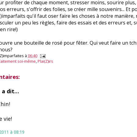
ur profiter de chaque moment, stresser moins, sourire plus, 
s erreurs, s'offrir des folies, se créer mille souvenirs... Et 
Z)imparfaits qu'il faut oser faire les choses à notre manière,
culer un peu les règles, faire des essais et des erreurs et, s
en rire!)
'ouvre une bouteille de rosé pour fêter. Qui veut faire un tch
 nous?
(Z)imparfaites
à
06:40
faitement soi-même
,
Plai(Z)irs
taires:
n
a dit…
hin!
 vie!
t 2011 à 08:19