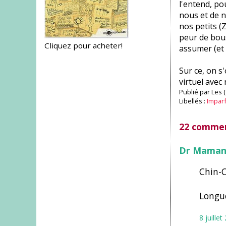
l'entend, po
nous et de no
nos petits (
peur de bous
Cliquez pour acheter!
assumer (et 
Sur ce, on s
virtuel avec
Publié par
Les 
Libellés :
Impar
22 commen
Dr Mama
Chin-C
Longue
8 juille