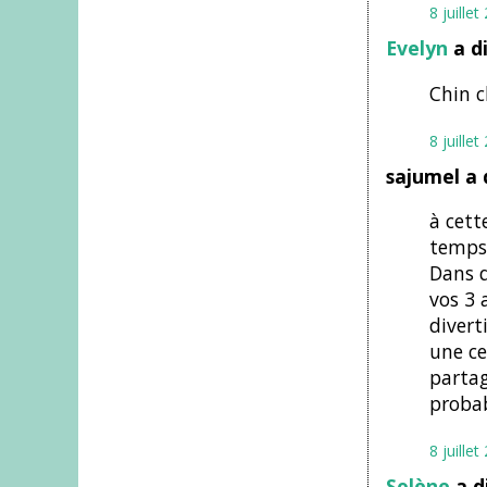
8 juille
Evelyn
a d
Chin ch
8 juille
sajumel a 
à cett
temps 
Dans q
vos 3 
divert
une ce
partag
probab
8 juille
Solène
a d