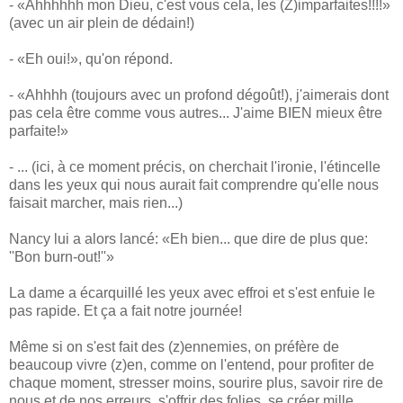
- «Ahhhhhh mon Dieu, c'est vous cela, les (Z)imparfaites!!!!»
(avec un air plein de dédain!)
- «Eh oui!», qu'on répond.
- «Ahhhh (toujours avec un profond dégoût!), j'aimerais dont
pas cela être comme vous autres... J'aime BIEN mieux être
parfaite!»
- ... (ici, à ce moment précis, on cherchait l'ironie, l'étincelle
dans les yeux qui nous aurait fait comprendre qu'elle nous
faisait marcher, mais rien...)
Nancy lui a alors lancé: «Eh bien... que dire de plus que:
''Bon burn-out!''»
La dame a écarquillé les yeux avec effroi et s'est enfuie le
pas rapide. Et ça a fait notre journée!
Même si on s'est fait des (z)ennemies, on préfère de
beaucoup vivre (z)en, comme on l'entend, pour profiter de
chaque moment, stresser moins, sourire plus, savoir rire de
nous et de nos erreurs, s'offrir des folies, se créer mille