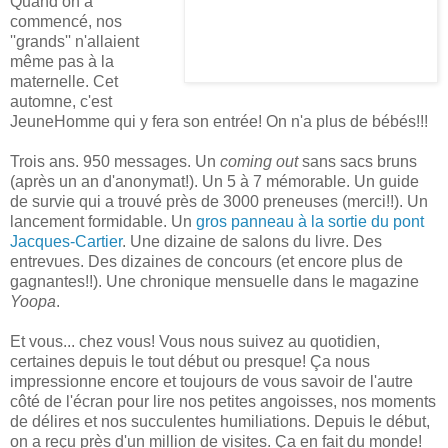
Quand on a
commencé, nos
''grands'' n'allaient
même pas à la
maternelle. Cet
automne, c'est
JeuneHomme qui y fera son entrée! On n'a plus de bébés!!!
Trois ans. 950 messages. Un
coming out
sans sacs bruns
(après un an d'anonymat!). Un 5 à 7 mémorable. Un guide
de survie qui a trouvé près de 3000 preneuses (merci!!). Un
lancement formidable. Un
gros panneau à la sortie du pont
Jacques-Cartier
. Une dizaine de salons du livre. Des
entrevues. Des dizaines de concours (et encore plus de
gagnantes!!). Une chronique mensuelle dans le magazine
Yoopa
.
Et vous... chez vous! Vous nous suivez au quotidien,
certaines depuis le tout début ou presque! Ça nous
impressionne encore et toujours de vous savoir de l'autre
côté de l'écran pour lire nos petites angoisses, nos moments
de délires et nos succulentes humiliations. Depuis le début,
on a reçu près d'un million de visites. Ça en fait du monde!