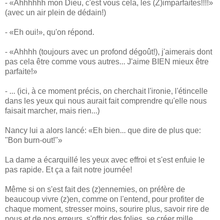
- «Ahhhhhh mon Dieu, c'est vous cela, les (Z)imparfaites!!!!»
(avec un air plein de dédain!)
- «Eh oui!», qu'on répond.
- «Ahhhh (toujours avec un profond dégoût!), j'aimerais dont
pas cela être comme vous autres... J'aime BIEN mieux être
parfaite!»
- ... (ici, à ce moment précis, on cherchait l'ironie, l'étincelle
dans les yeux qui nous aurait fait comprendre qu'elle nous
faisait marcher, mais rien...)
Nancy lui a alors lancé: «Eh bien... que dire de plus que:
''Bon burn-out!''»
La dame a écarquillé les yeux avec effroi et s'est enfuie le
pas rapide. Et ça a fait notre journée!
Même si on s'est fait des (z)ennemies, on préfère de
beaucoup vivre (z)en, comme on l'entend, pour profiter de
chaque moment, stresser moins, sourire plus, savoir rire de
nous et de nos erreurs, s'offrir des folies, se créer mille