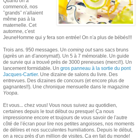
Quand on a
commencé, nos
''grands'' n'allaient
même pas à la
maternelle. Cet
automne, c'est
JeuneHomme qui y fera son entrée! On n'a plus de bébés!!!
Trois ans. 950 messages. Un
coming out
sans sacs bruns
(après un an d'anonymat!). Un 5 à 7 mémorable. Un guide
de survie qui a trouvé près de 3000 preneuses (merci!!). Un
lancement formidable. Un
gros panneau à la sortie du pont
Jacques-Cartier
. Une dizaine de salons du livre. Des
entrevues. Des dizaines de concours (et encore plus de
gagnantes!!). Une chronique mensuelle dans le magazine
Yoopa
.
Et vous... chez vous! Vous nous suivez au quotidien,
certaines depuis le tout début ou presque! Ça nous
impressionne encore et toujours de vous savoir de l'autre
côté de l'écran pour lire nos petites angoisses, nos moments
de délires et nos succulentes humiliations. Depuis le début,
on a reçu près d'un million de visites. Ça en fait du monde!