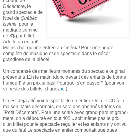
écourté de
Décembre
, le
grand spectacle de
Noël de
Québéc
Issime
, pour la
modique somme
de 8$ par billet.
Adulte ou enfant!
Moins cher qu'une entrée au cinéma! Pour une heure
complète de musique et de spectacle dans le décor
grandiose de la pièce!
Un condensé des meilleurs moments du spectacle original
présenté à 11h le matin (donc devant des enfants de bonne
humeur!) à un prix si bas! Pourquoi s'en passer? (pour voir
s'il reste des billets, cliquez
ici
).
On est déjà allé voir le spectacle en entier. On a le CD à la
maison. Mais désormais, on sera des abonnés fidèles du
"Petit Décembre". Pour une sortie avec grand-père et grand-
mère, on a déboursé en tout 40$... soit même pas le prix
d'un billet pour le spectacle régulier et les enfants n'y ont vu
que du feu! Le spectacle en entier comportait quelques