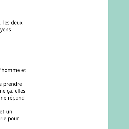
, les deux
oyens
 qu'homme et
de prendre
e ça, elles
n ne répond
met un
rie pour