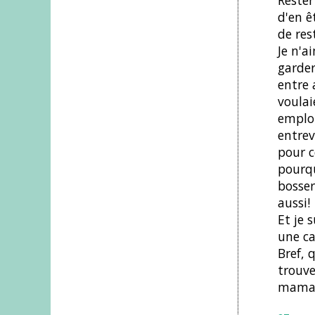
Rester
d'en ê
de res
Je n'a
garder
entre 
voulai
emploi
entrev
pour c
pourqu
bosser
aussi!
Et je 
une ca
Bref, 
trouve
mamans