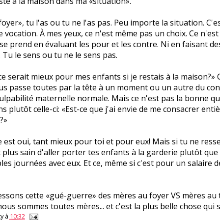
este à la maison dans ma «situation».
oyer», tu l'as ou tu ne l'as pas. Peu importe la situation. C'e
 vocation. À mes yeux, ce n'est même pas un choix. Ce n'est
 se prend en évaluant les pour et les contre. Ni en faisant de
 Tu le sens ou tu ne le sens pas.
ce serait mieux pour mes enfants si je restais à la maison?» 
us passe toutes par la tête à un moment ou un autre du co
ulpabilité maternelle normale. Mais ce n'est pas la bonne qu
s plutôt celle-ci: «Est-ce que j'ai envie de me consacrer ent
?»
e est oui, tant mieux pour toi et pour eux! Mais si tu ne ress
t plus sain d'aller porter tes enfants à la garderie plutôt qu
les journées avec eux. Et ce, même si c'est pour un salaire 
essons cette «gué-guerre» des mères au foyer VS mères au tr
nous sommes toutes mères... et c'est la plus belle chose qui s
y
à
10:32