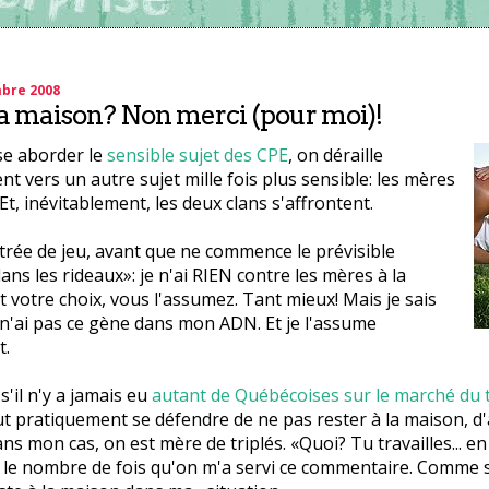
mbre 2008
a maison? Non merci (pour moi)!
e aborder le
sensible sujet des CPE
, on déraille
nt vers un autre sujet mille fois plus sensible: les mères
Et, inévitablement, les deux clans s'affrontent.
entrée de jeu, avant que ne commence le prévisible
ns les rideaux»: je n'ai RIEN contre les mères à la
t votre choix, vous l'assumez. Tant mieux! Mais je sais
 n'ai pas ce gène dans mon ADN. Et je l'assume
t.
'il n'y a jamais eu
autant de Québécoises sur le marché du t
aut pratiquement se défendre de ne pas rester à la maison, d
s mon cas, on est mère de triplés. «Quoi? Tu travailles... en 
le nombre de fois qu'on m'a servi ce commentaire. Comme si 