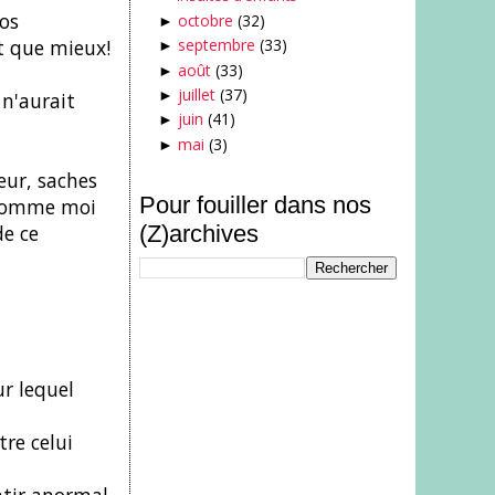
os
octobre
(32)
►
septembre
(33)
t que mieux!
►
août
(33)
►
juillet
(37)
►
 n'aurait
juin
(41)
►
mai
(3)
►
oeur, saches
Pour fouiller dans nos
 comme moi
(Z)archives
de ce
ur lequel
tre celui