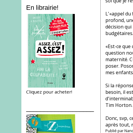
soi que je r
En librairie!
L'«appel du f
profond, une
décision qui
budgétaires.
«Est-ce que 
question no
maternité. C
poser. Poson
mes enfants
Si la répons
Cliquez pour acheter!
besoin, il es
d'interminab
Tim Horton.
___________________
Donc, svp, c
après tout, 
Publié par
Nanc