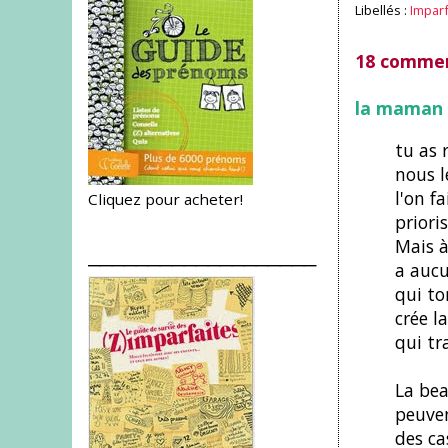
Libellés :
Impar
18 commen
la maman 
tu as 
nous l
l'on f
Cliquez pour acheter!
priori
Mais à
___________________
a aucu
qui to
crée l
qui tr
La bea
peuven
des ca