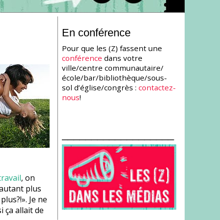
En conférence
Pour que les (Z) fassent une
conférence
dans votre
ville/centre communautaire/
école/bar/bibliothèque/sous-
sol d’église/congrès :
contactez-
nous
!
___________________
ravail
, on
'autant plus
plus?!». Je ne
ça allait de