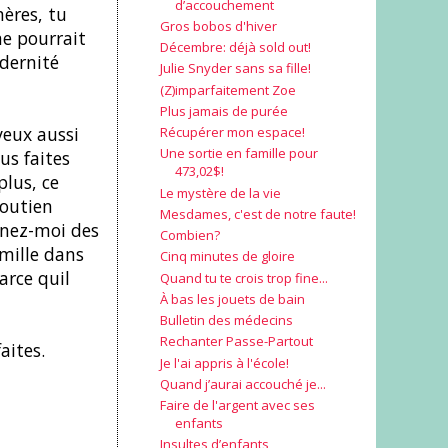
d’accouchement
mères, tu
Gros bobos d'hiver
me pourrait
Décembre: déjà sold out!
dernité
Julie Snyder sans sa fille!
(Z)imparfaitement Zoe
Plus jamais de purée
veux aussi
Récupérer mon espace!
Une sortie en famille pour
s faites
473,02$!
plus, ce
Le mystère de la vie
soutien
Mesdames, c'est de notre faute!
nnez-moi des
Combien?
amille dans
Cinq minutes de gloire
arce quil
Quand tu te crois trop fine...
À bas les jouets de bain
Bulletin des médecins
Rechanter Passe-Partout
aites.
Je l'ai appris à l'école!
Quand j’aurai accouché je...
Faire de l'argent avec ses
enfants
Insultes d’enfants