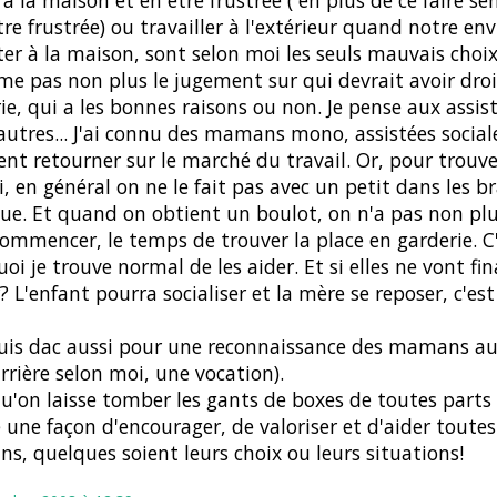
 à la maison et en être frustrée ( en plus de ce faire s
tre frustrée) ou travailler à l'extérieur quand notre envi
ter à la maison, sont selon moi les seuls mauvais choix
ime pas non plus le jugement sur qui devrait avoir droi
ie, qui a les bonnes raisons ou non. Je pense aux assist
autres... J'ai connu des mamans mono, assistées social
ent retourner sur le marché du travail. Or, pour trouv
, en général on ne le fait pas avec un petit dans les b
ue. Et quand on obtient un boulot, on n'a pas non plu
ommencer, le temps de trouver la place en garderie. C
oi je trouve normal de les aider. Et si elles ne vont f
? L'enfant pourra socialiser et la mère se reposer, c'es
suis dac aussi pour une reconnaissance des mamans au f
rrière selon moi, une vocation).
qu'on laisse tomber les gants de boxes de toutes parts
 une façon d'encourager, de valoriser et d'aider toutes
, quelques soient leurs choix ou leurs situations!