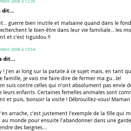
mbre 2008 à 12:39
 dit…
et... guerre bien inutile et malsaine quand dans le fond
recherchent le bien-être dans leur vie familiale... les m
nt et c'est tiguidou !!
mbre 2008 à 13:54
 dit…
 ! j'en ai long sur la patate à ce sujet mais, en tant
e famille, je vais me faire dire de fermer ma gu...le!
'en suis contre celles qui n'ont absolument pas envie 
e leurs enfants. Certaines femelles animales sont comm
t et puis, bonsoir la visite ! Débrouillez-vous! Mama
j'en arrache, c'est justement l'exemple de la fille qui 
 au monde pour ensuite l'abandonner dans une garde
vendre des beignes....