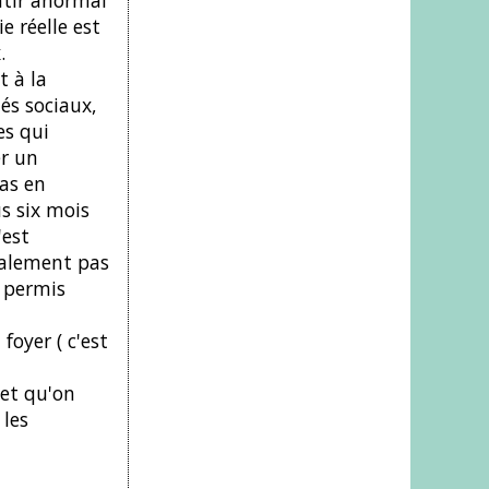
entir anormal
e réelle est
.
t à la
és sociaux,
es qui
er un
ras en
s six mois
'est
inalement pas
t permis
oyer ( c'est
 et qu'on
 les