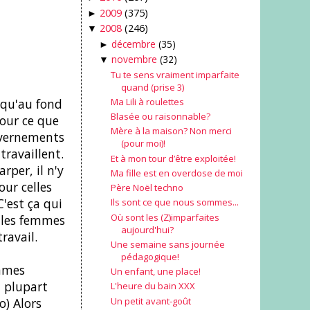
2009
(375)
►
2008
(246)
▼
décembre
(35)
►
novembre
(32)
▼
Tu te sens vraiment imparfaite
quand (prise 3)
Ma Lili à roulettes
e qu'au fond
Blasée ou raisonnable?
our ce que
Mère à la maison? Non merci
ouvernements
(pour moi)!
travaillent.
Et à mon tour d’être exploitée!
per, il n'y
Ma fille est en overdose de moi
our celles
Père Noël techno
'est ça qui
Ils sont ce que nous sommes...
Où sont les (Z)imparfaites
e les femmes
aujourd'hui?
ravail.
Une semaine sans journée
pédagogique!
emmes
Un enfant, une place!
a plupart
L'heure du bain XXX
Un petit avant-goût
o) Alors