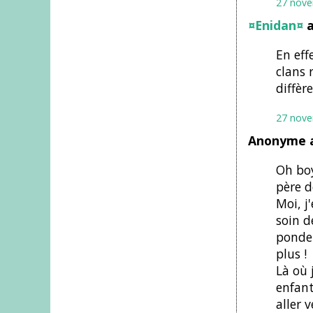
27 nove
¤Enidan¤
a
En eff
clans 
diffère
27 nove
Anonyme a
Oh boy
père d
Moi, j
soin d
ponden
plus !
Là où 
enfant
aller 