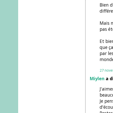
Bien d
différ
Mais m
pas ét
Et bie
que ça
par le
monde
27 nove
Miylen
a d
J'aime
beauco
Je pen
d'écou