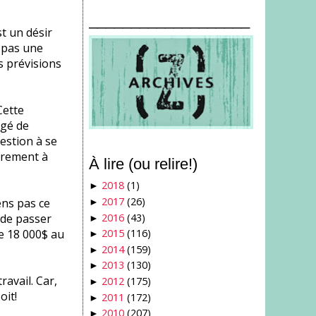
___________________
st un désir
 pas une
s prévisions
Cette
ngé de
estion à se
ièrement à
À lire (ou relire!)
2018
(1)
►
2017
(26)
ens pas ce
►
2016
(43)
e de passer
►
de 18 000$ au
2015
(116)
►
2014
(159)
►
2013
(130)
►
avail. Car,
2012
(175)
►
oit!
2011
(172)
►
2010
(207)
►