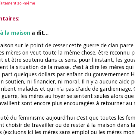
faitement soi-même
taires:
à la maison
a dit…
raison sur le point de cesser cette guerre de clan parc
es mères on veut toute la même chose, être reconnu p
ait et être soutenu dans ce sens. pour l'instant, les g
sent la situation de la masse, c'est à dire les mères qui 
 part quelques dollars par enfant du gouvernement Har
n soutien, ni financier, ni moral. Il n'y a aucune aide p
mbent malades et qui n'a pas d'aide de gardiennage. C
a guerre, les mères au foyer se sentent seules alors qu
availlent sont encore plus encouragées à retourner au t
uté du féminisme aujourd'hui c'est que toutes les f
t choisir de travailler ou de rester à la maison dans l
s (excluons ici les mères sans emploi ou les mères mon