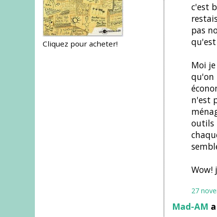
c'est 
restai
pas no
qu'est
Cliquez pour acheter!
Moi je
qu'on
économ
n'est 
ménage
outils
chaque
semble
Wow! j
27 nove
Mad-AM
a