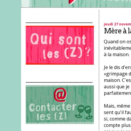
___________________
jeudi 27 nove
Mère à l
Quand on os
inévitableme
à la maison. 
Je le dis d'
«grimpage da
___________________
maison. C'es
aussi que je
parfaitemen
Mais, même s
sent qu'il f
si, comme dan
compte plus 