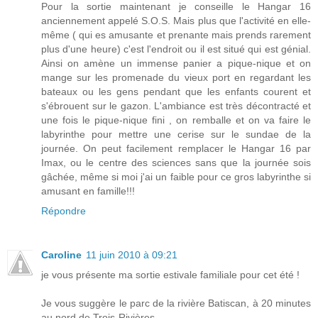
Pour la sortie maintenant je conseille le Hangar 16
anciennement appelé S.O.S. Mais plus que l'activité en elle-
même ( qui es amusante et prenante mais prends rarement
plus d'une heure) c'est l'endroit ou il est situé qui est génial.
Ainsi on amène un immense panier a pique-nique et on
mange sur les promenade du vieux port en regardant les
bateaux ou les gens pendant que les enfants courent et
s'ébrouent sur le gazon. L'ambiance est très décontracté et
une fois le pique-nique fini , on remballe et on va faire le
labyrinthe pour mettre une cerise sur le sundae de la
journée. On peut facilement remplacer le Hangar 16 par
Imax, ou le centre des sciences sans que la journée sois
gâchée, même si moi j'ai un faible pour ce gros labyrinthe si
amusant en famille!!!
Répondre
Caroline
11 juin 2010 à 09:21
je vous présente ma sortie estivale familiale pour cet été !
Je vous suggère le parc de la rivière Batiscan, à 20 minutes
au nord de Trois-Rivières.