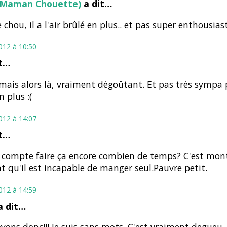
 (Maman Chouette)
a dit…
 chou, il a l'air brûlé en plus.. et pas super enthousiaste
2012 à 10:50
it…
 mais alors là, vraiment dégoûtant. Et pas très sympa p
n plus :(
2012 à 14:07
it…
e compte faire ça encore combien de temps? C'est mon
nt qu'il est incapable de manger seul.Pauvre petit.
2012 à 14:59
 dit…