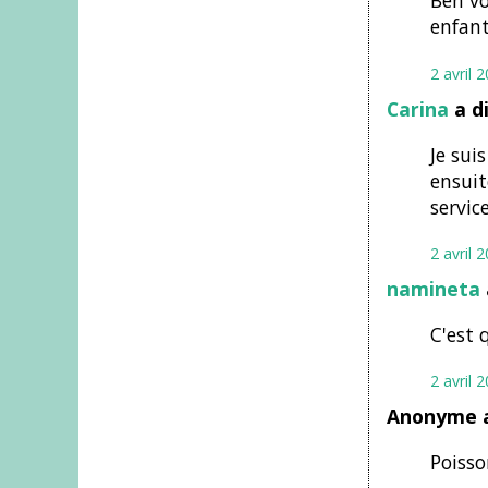
Ben vo
enfant.
2 avril 
Carina
a d
Je sui
ensuit
service
2 avril 
namineta
C'est 
2 avril 
Anonyme a
Poisso