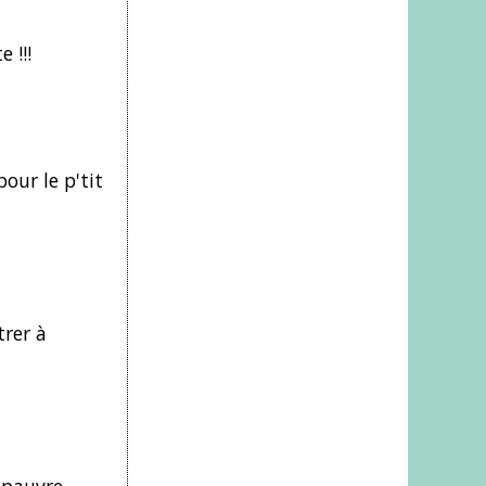
 !!!
our le p'tit
trer à