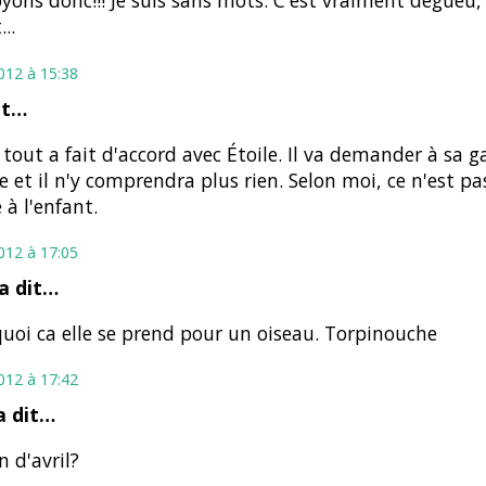
yons donc!!! Je suis sans mots. C'est vraiment degueu,
..
2012 à 15:38
it…
s tout a fait d'accord avec Étoile. Il va demander à sa 
e et il n'y comprendra plus rien. Selon moi, ce n'est pa
 à l'enfant.
2012 à 17:05
a dit…
quoi ca elle se prend pour un oiseau. Torpinouche
2012 à 17:42
 dit…
n d'avril?