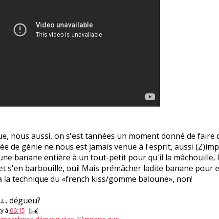
ue, nous aussi, on s'est tannées un moment donné de faire 
dée de génie ne nous est jamais venue à l'esprit, aussi (Z)imp
ne banane entière à un tout-petit pour qu'il la mâchouille, 
 et s'en barbouille, oui! Mais prémâcher ladite banane pour en
a la technique du «french kiss/gomme baloune», non!
... dégueu?
y
à
06:15