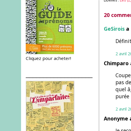
Libellés :
Les (
20 commen
GeSirois
a 
Défini
2 avril 
Cliquez pour acheter!
Chimparo 
___________________
Couper
pas de
quel â
purée 
2 avril 
Anonyme a
Je sec