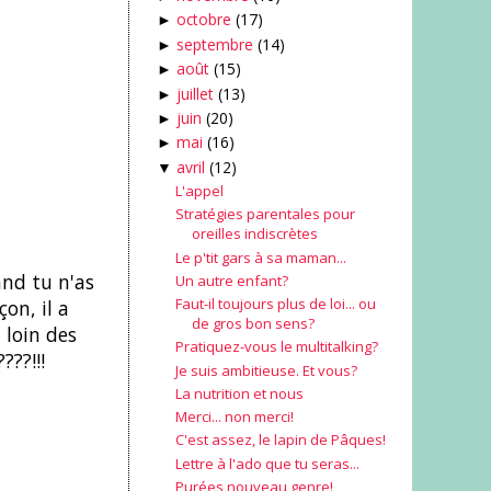
octobre
(17)
►
septembre
(14)
►
août
(15)
►
juillet
(13)
►
juin
(20)
►
mai
(16)
►
avril
(12)
▼
L'appel
Stratégies parentales pour
oreilles indiscrètes
Le p'tit gars à sa maman...
and tu n'as
Un autre enfant?
Faut-il toujours plus de loi... ou
on, il a
de gros bon sens?
 loin des
Pratiquez-vous le multitalking?
???!!!
Je suis ambitieuse. Et vous?
La nutrition et nous
Merci... non merci!
C'est assez, le lapin de Pâques!
Lettre à l'ado que tu seras...
Purées nouveau genre!