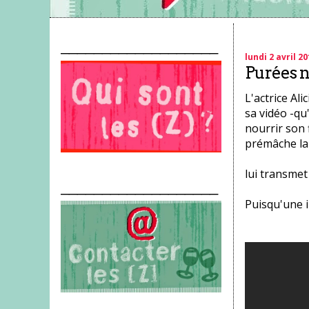
___________________
lundi 2 avril 20
Purées 
L'actrice Ali
sa vidéo -qu
nourrir son f
prémâche la 
lui transmet
___________________
Puisqu'une i