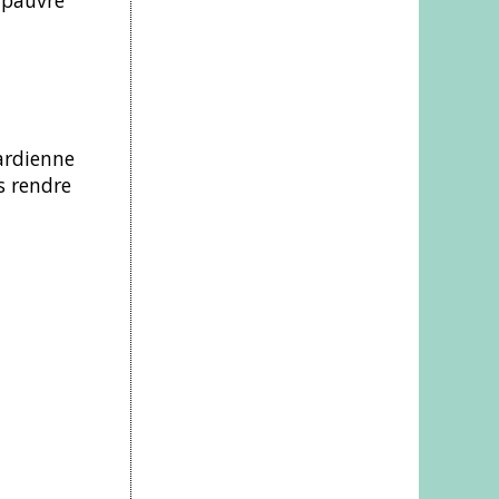
 pauvre
gardienne
s rendre