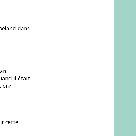
goeland dans
man
and il était
tion?
ur cette