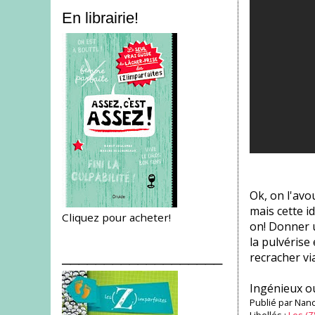
En librairie!
Ok, on l'avo
mais cette i
Cliquez pour acheter!
on! Donner u
la pulvérise
___________________
recracher vi
Ingénieux ou
Publié par
Nanc