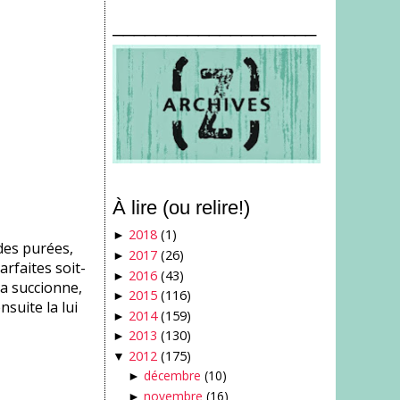
___________________
À lire (ou relire!)
2018
(1)
►
des purées,
2017
(26)
►
arfaites soit-
2016
(43)
►
la succionne,
2015
(116)
►
suite la lui
2014
(159)
►
2013
(130)
►
2012
(175)
▼
décembre
(10)
►
novembre
(16)
►