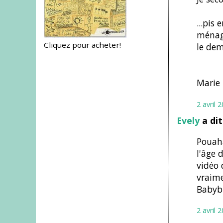
...pis
ménage
Cliquez pour acheter!
le dem
Marie
2 avril 
Evely
a di
Pouaha
l'âge 
vidéo 
vraime
Babybu
2 avril 