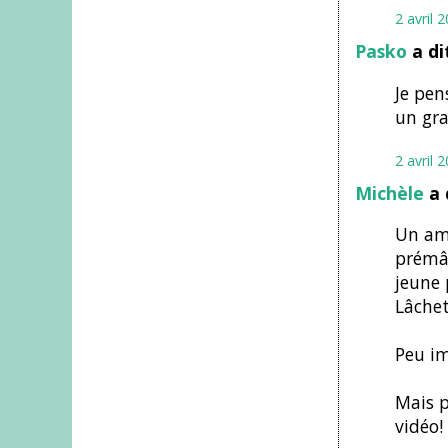
2 avril 
Pasko
a di
Je pen
un gra
2 avril 
Michèle
a 
Un am
prémâc
jeune 
Lâche
Peu im
Mais p
vidéo!