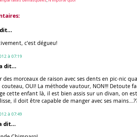
Z)imparfaites démasquées
,
N'importe quoi
taires:
dit…
tivement, c'est dégueu!
2012 à 07:19
a dit…
 des morceaux de raison avec ses dents en pic-nic qu
 couteau, OUI! La méthode vautour, NON!!! Detoute faç
ge cette enfant là, il est bien assis sur un divan, on est
lisse, il doit être capable de manger avec ses mains....??
2012 à 07:49
 dit…
onde Chimparo!