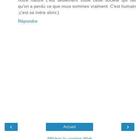
notre nature c'est seulement toute cette société qui fait
qu'on a perdu ce que nous sommes vraiment. C'est humain
,c'est sa mère alors:)
Répondre
‹
›
Accueil
Afficher la version Web