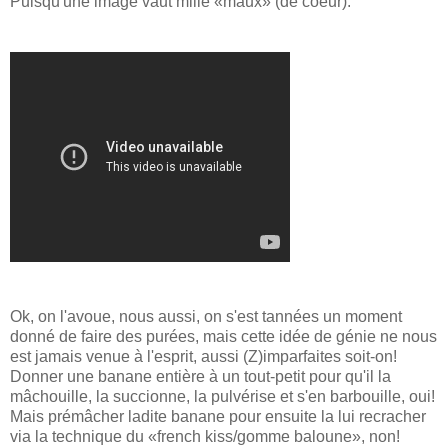
Puisqu'une image vaut mille «maux» (de coeur):
Ok, on l'avoue, nous aussi, on s'est tannées un moment
donné de faire des purées, mais cette idée de génie ne nous
est jamais venue à l'esprit, aussi (Z)imparfaites soit-on!
Donner une banane entière à un tout-petit pour qu'il la
mâchouille, la succionne, la pulvérise et s'en barbouille, oui!
Mais prémâcher ladite banane pour ensuite la lui recracher
via la technique du «french kiss/gomme baloune», non!