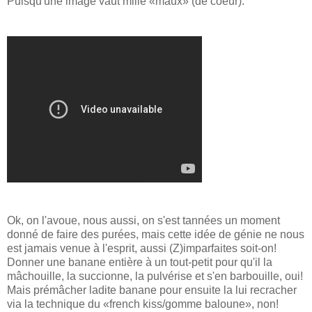
Puisqu'une image vaut mille «maux» (de coeur):
Ok, on l'avoue, nous aussi, on s'est tannées un moment
donné de faire des purées, mais cette idée de génie ne nous
est jamais venue à l'esprit, aussi (Z)imparfaites soit-on!
Donner une banane entière à un tout-petit pour qu'il la
mâchouille, la succionne, la pulvérise et s'en barbouille, oui!
Mais prémâcher ladite banane pour ensuite la lui recracher
via la technique du «french kiss/gomme baloune», non!