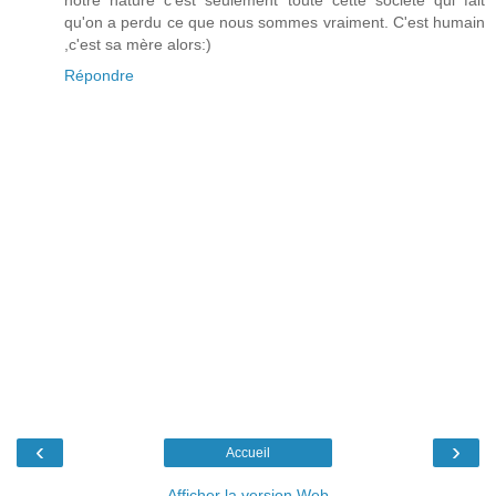
notre nature c'est seulement toute cette société qui fait
qu'on a perdu ce que nous sommes vraiment. C'est humain
,c'est sa mère alors:)
Répondre
‹
›
Accueil
Afficher la version Web