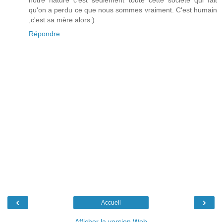
notre nature c'est seulement toute cette société qui fait
qu'on a perdu ce que nous sommes vraiment. C'est humain
,c'est sa mère alors:)
Répondre
‹
›
Accueil
Afficher la version Web