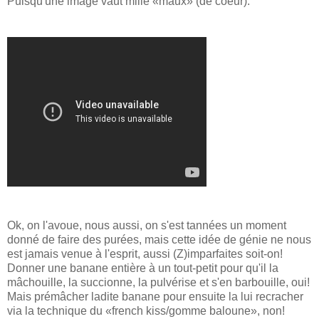
Puisqu'une image vaut mille «maux» (de coeur):
Ok, on l'avoue, nous aussi, on s'est tannées un moment
donné de faire des purées, mais cette idée de génie ne nous
est jamais venue à l'esprit, aussi (Z)imparfaites soit-on!
Donner une banane entière à un tout-petit pour qu'il la
mâchouille, la succionne, la pulvérise et s'en barbouille, oui!
Mais prémâcher ladite banane pour ensuite la lui recracher
via la technique du «french kiss/gomme baloune», non!