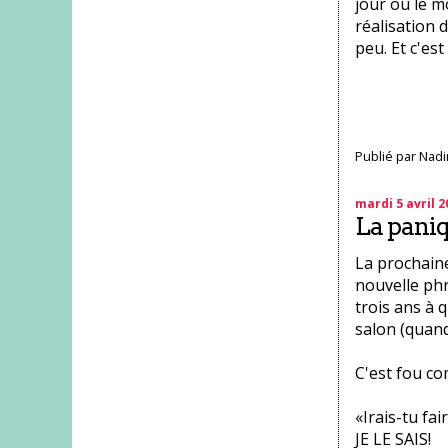
jour ou le m
réalisation d
peu. Et c'es
Publié par
Nadi
mardi 5 avril 2
La paniqu
La prochaine 
nouvelle phr
trois ans à 
salon (quand
C'est fou co
«Irais-tu fai
JE LE SAIS!