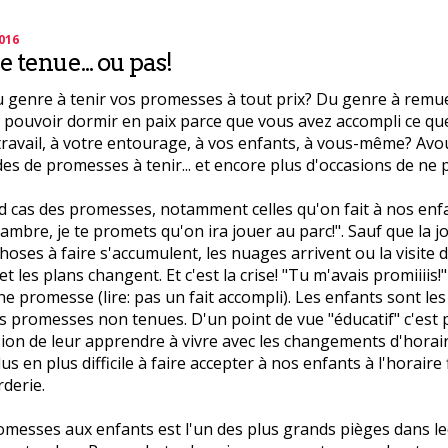
2016
 tenue... ou pas!
 genre à tenir vos promesses à tout prix? Du genre à remu
pouvoir dormir en paix parce que vous avez accompli ce qu
ravail, à votre entourage, à vos enfants, à vous-même? Avoue
es de promesses à tenir... et encore plus d'occasions de ne p
d cas des promesses, notamment celles qu'on fait à nos enfan
ambre, je te promets qu'on ira jouer au parc!". Sauf que la 
choses à faire s'accumulent, les nuages arrivent ou la visite
et les plans changent. Et c'est la crise! "Tu m'avais promiiiis!
ne promesse (lire: pas un fait accompli). Les enfants sont les
 promesses non tenues. D'un point de vue "éducatif" c'est
on de leur apprendre à vivre avec les changements d'horair
us en plus difficile à faire accepter à nos enfants à l'horaire f
rderie.
omesses aux enfants est l'un des plus grands pièges dans le