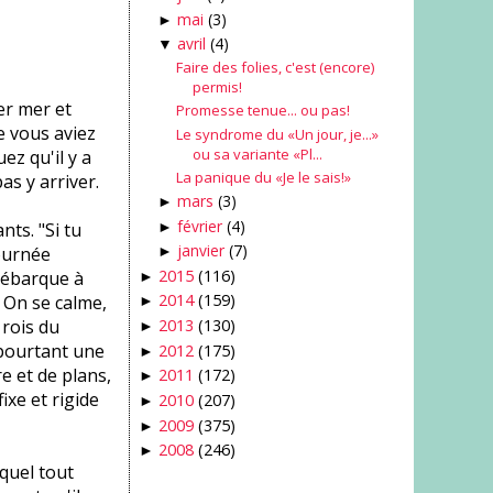
mai
(3)
►
avril
(4)
▼
Faire des folies, c'est (encore)
permis!
er mer et
Promesse tenue... ou pas!
e vous aviez
Le syndrome du «Un jour, je...»
ou sa variante «Pl...
z qu'il y a
La panique du «Je le sais!»
as y arriver.
mars
(3)
►
février
(4)
ts. "Si tu
►
janvier
(7)
journée
►
2015
(116)
 débarque à
►
2014
(159)
" On se calme,
►
 rois du
2013
(130)
►
 pourtant une
2012
(175)
►
e et de plans,
2011
(172)
►
ixe et rigide
2010
(207)
►
2009
(375)
►
2008
(246)
►
quel tout