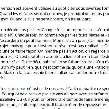
version est souvent utilisée au quotidien sous diverses fo
Quand les enfants seront couchés, je prendrai du temps pou
au gym. Quand la cuisine sera propre, on ira au parc.
 on décale nos plaisirs. Chaque fois, on repousse ce qu'on ai
du bien). Chaque fois, on commence par les trucs plates et - s
'accordera un petit bonheur. Même le «Un jour, je...» indiqu
rojet, mais que pour l'instant ce rêve n'est pas réalisable. O
'une certaine façon. On n'entre pas en action, on regarde pa
 autres!). On est plutôt en attente au lieu d'être en train de 
 notre rêve. On se déculpabilise en se faisant croire qu'on n'
qu'on n'y peut rien, que c'est comme ça, qu'on a une «raison
tc. Mais en fait, on essaie (bien mal) de camoufler notre frus
re...
les «
faucons
» néfastes de nos vies, il faut combattre ce sy
 Pourquoi ne dirait-on pas «Je vais au parc avec les enfants...
aisselle!»? Ou «Un jour, on prendra le temps de faire le mén
urd'hui, il fait trop beau!». Il faut arrêter de repousser et 