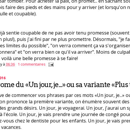
 par tomber. Pour acheter la paix, on promet... en sachant sou
is faire des pieds et des mains pour y arriver (et lorsqu'on n
ulle et coupable).
éjà sentie coupable de ne pas avoir tenu promesse (souven
n plus!), puis j'ai fini par ne plus promettre. Désormais, "je 
es limites du possible", "on verra comment ça va s'organiser"
nnera" et "on verra bien ce qu'il va arriver". Moins de culpab
 voilà une belle promesse à se faire!
y
à
06:36
1 commentaires
2016
me du «Un jour, je...» ou sa variante «Plus ta
ve de commencer vos phrases par ces mots «Un jour, je...» ou
d on prononce la première variante, on énumère souvent des
es grands désirs. Un jour, je voyagerai. Un jour, j'aurai un s
à l'école. Un jour, je vais prendre une journée de congé pou
-vous chez le dentiste pour les enfants. Un jour, je vais pre
 vacances.