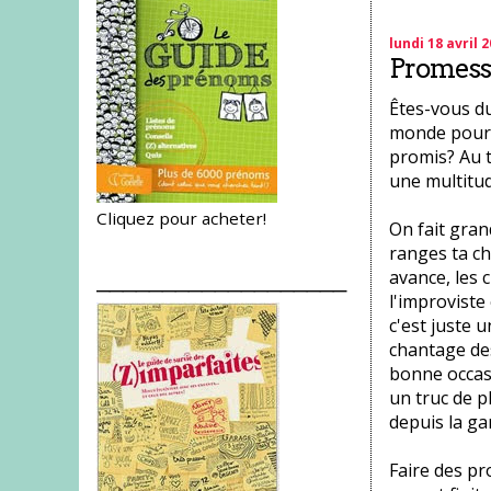
lundi 18 avril 
Promesse
Êtes-vous du
monde pour 
promis? Au t
une multitud
Cliquez pour acheter!
On fait gran
ranges ta ch
avance, les 
___________________
l'improviste 
c'est juste u
chantage des
bonne occasi
un truc de pl
depuis la ga
Faire des pr