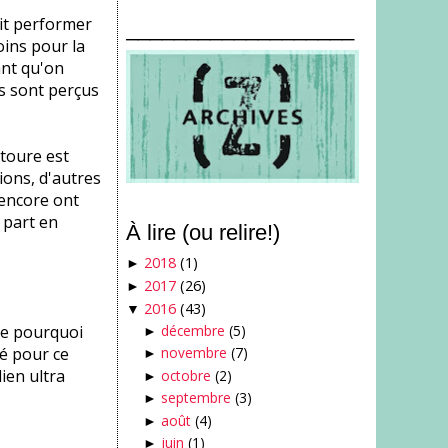
oit performer
___________________
oins pour la
ant qu'on
es sont perçus
toure est
tions, d'autres
 encore ont
 part en
À lire (ou relire!)
2018
(1)
►
2017
(26)
►
2016
(43)
▼
 le pourquoi
décembre
(5)
►
ié pour ce
novembre
(7)
►
ien ultra
octobre
(2)
►
septembre
(3)
►
août
(4)
►
juin
(1)
►