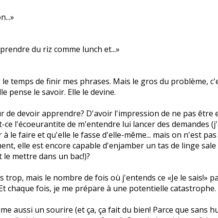
...»
prendre du riz comme lunch et...»
as le temps de finir mes phrases. Mais le gros du problème, c'e
lle pense le savoir. Elle le devine.
ur de devoir apprendre? D'avoir l'impression de ne pas être e
t-ce l'écoeurantite de m'entendre lui lancer des demandes (j
 à le faire et qu'elle le fasse d'elle-même... mais on n'est pas
nt, elle est encore capable d'enjamber un tas de linge sal
t le mettre dans un bac!)?
s trop, mais le nombre de fois où j'entends ce «Je le sais!» pa
 Et chaque fois, je me prépare à une potentielle catastrophe.
ime aussi un sourire (et ça, ça fait du bien! Parce que sans 