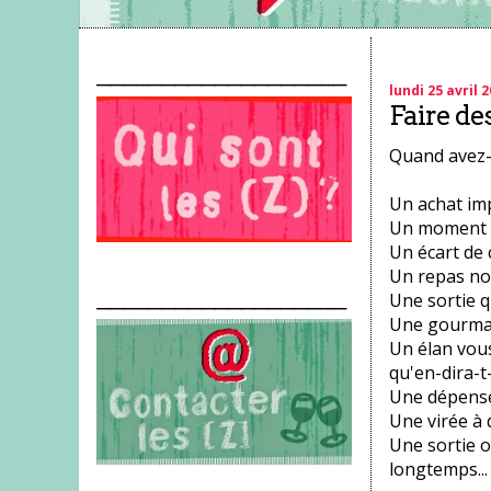
___________________
lundi 25 avril 
Faire des
Quand avez-v
Un achat impr
Un moment qu
Un écart de 
Un repas non
___________________
Une sortie q
Une gourman
Un élan vou
qu'en-dira-t-
Une dépense 
Une virée à 
Une sortie 
longtemps...