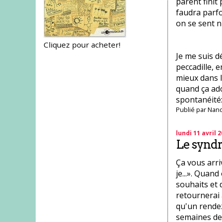
parent finit
faudra parfo
on se sent n
Cliquez pour acheter!
Je me suis d
peccadille, e
mieux dans l
quand ça ado
spontanéité:
Publié par
Nanc
lundi 11 avril 
Le syndro
Ça vous arri
je...». Quan
souhaits et d
retournerai 
qu'un rendez
semaines de