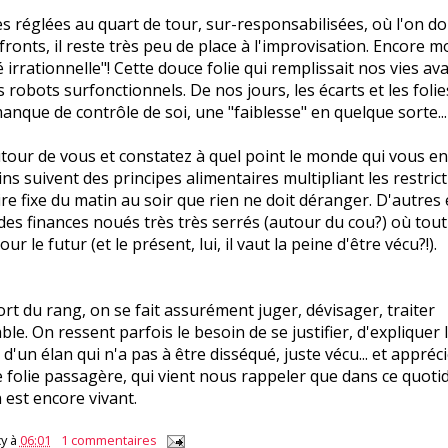
s réglées au quart de tour, sur-responsabilisées, où l'on d
 fronts, il reste très peu de place à l'improvisation. Encore m
 irrationnelle"! Cette douce folie qui remplissait nos vies av
 robots surfonctionnels. De nos jours, les écarts et les foli
que de contrôle de soi, une "faiblesse" en quelque sorte...
our de vous et constatez à quel point le monde qui vous en
ins suivent des principes alimentaires multipliant les restric
re fixe du matin au soir que rien ne doit déranger. D'autres
des finances noués très très serrés (autour du cou?) où tout
ur le futur (et le présent, lui, il vaut la peine d'être vécu?!).
rt du rang, on se fait assurément juger, dévisager, traiter
ble. On ressent parfois le besoin de se justifier, d'expliquer
'un élan qui n'a pas à être disséqué, juste vécu... et appréc
ne folie passagère, qui vient nous rappeler que dans ce quotid
 est encore vivant.
y
à
06:01
1 commentaires