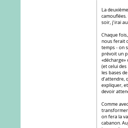
La deuxième 
camouflées. 
soir, j'irai 
Chaque fois,
nous ferait 
temps - on s
prévoit un p
«décharge» d
(et celui des
les bases de
d'attendre, 
expliquer, e
devoir attend
Comme avec 
transformer.
on fera la v
cabanon. Aujo