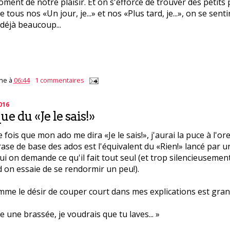
oment de notre plaisir. Et on s'efforce de trouver des petits 
e tous nos «Un jour, je...» et nos «Plus tard, je...», on se sent
t déjà beaucoup...
ne
à
06:44
1 commentaires
016
e du «Je le sais!»
fois que mon ado me dira «Je le sais!», j'aurai la puce à l'orei
ase de base des ados est l'équivalent du «Rien!» lancé par u
qui on demande ce qu'il fait tout seul (et trop silencieusement
 on essaie de se rendormir un peu!).
mme le désir de couper court dans mes explications est gran
re une brassée, je voudrais que tu laves... »