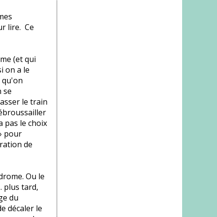
rmes
r lire. Ce
me (et qui
i on a le
e qu'on
n se
sser le train
débroussailler
a pas le choix
» pour
tration de
ndrome. Ou le
 plus tard,
age du
de décaler le