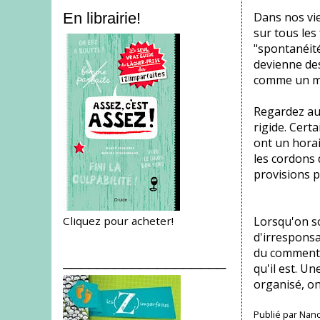
Dans nos vie
En librairie!
sur tous les
"spontanéité
devienne des
comme un man
Regardez aut
rigide. Certa
ont un horai
les cordons 
provisions po
Cliquez pour acheter!
Lorsqu'on so
d'irresponsa
du comment d
___________________
qu'il est. U
organisé, on
Publié par
Nanc