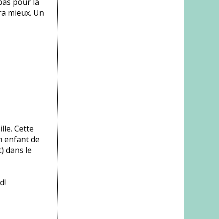
pas pour la
ira mieux. Un
lle. Cette
n enfant de
) dans le
d!