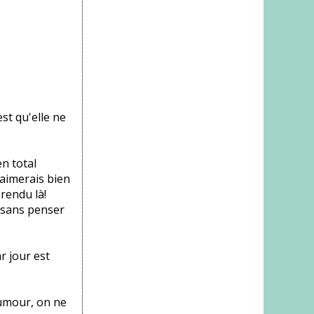
st qu'elle ne
n total
'aimerais bien
 rendu là!
e sans penser
r jour est
humour, on ne