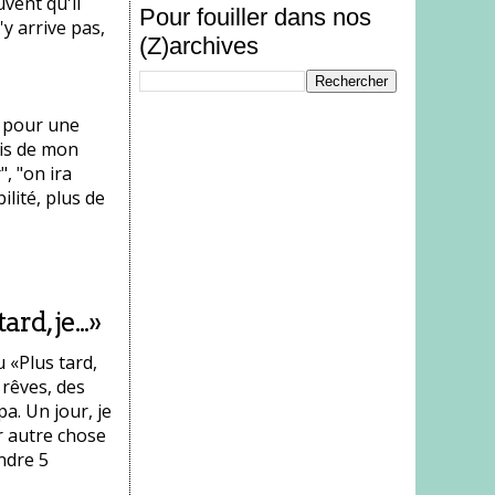
vent qu'il
Pour fouiller dans nos
'y arrive pas,
(Z)archives
t pour une
fais de mon
, "on ira
ilité, plus de
rd, je...»
 «Plus tard,
 rêves, des
pa. Un jour, je
r autre chose
ndre 5