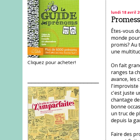
lundi 18 avril 
Promesse
Êtes-vous du
monde pour 
promis? Au t
une multitud
Cliquez pour acheter!
On fait gran
ranges ta ch
avance, les 
___________________
l'improviste 
c'est juste u
chantage des
bonne occasi
un truc de pl
depuis la ga
Faire des pr