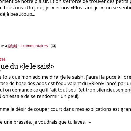
oment de notre plaisir. Et on s'efforce de trouver des petits 
e tous nos «Un jour, je...» et nos «Plus tard, je...», on se sent
t déjà beaucoup...
ne
à
06:44
1 commentaires
016
e du «Je le sais!»
fois que mon ado me dira «Je le sais!», j'aurai la puce à l'orei
ase de base des ados est l'équivalent du «Rien!» lancé par u
qui on demande ce qu'il fait tout seul (et trop silencieusement
 on essaie de se rendormir un peu!).
mme le désir de couper court dans mes explications est gran
re une brassée, je voudrais que tu laves... »