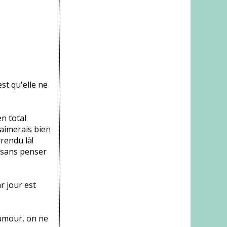
st qu'elle ne
n total
'aimerais bien
 rendu là!
e sans penser
r jour est
humour, on ne