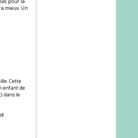
pas pour la
ira mieux. Un
lle. Cette
n enfant de
) dans le
d!