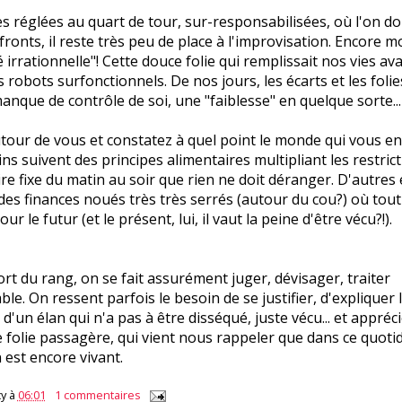
s réglées au quart de tour, sur-responsabilisées, où l'on d
 fronts, il reste très peu de place à l'improvisation. Encore m
 irrationnelle"! Cette douce folie qui remplissait nos vies av
 robots surfonctionnels. De nos jours, les écarts et les foli
que de contrôle de soi, une "faiblesse" en quelque sorte...
our de vous et constatez à quel point le monde qui vous en
ins suivent des principes alimentaires multipliant les restric
re fixe du matin au soir que rien ne doit déranger. D'autres
des finances noués très très serrés (autour du cou?) où tout
ur le futur (et le présent, lui, il vaut la peine d'être vécu?!).
rt du rang, on se fait assurément juger, dévisager, traiter
ble. On ressent parfois le besoin de se justifier, d'expliquer
'un élan qui n'a pas à être disséqué, juste vécu... et appréc
ne folie passagère, qui vient nous rappeler que dans ce quotid
 est encore vivant.
y
à
06:01
1 commentaires