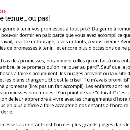
2016
 tenue... ou pas!
 genre à tenir vos promesses à tout prix? Du genre à remu
pouvoir dormir en paix parce que vous avez accompli ce qu
ravail, à votre entourage, à vos enfants, à vous-même? Avoue
es de promesses à tenir... et encore plus d'occasions de ne p
d cas des promesses, notamment celles qu'on fait à nos enfan
ambre, je te promets qu'on ira jouer au parc!". Sauf que la 
choses à faire s'accumulent, les nuages arrivent ou la visite
et les plans changent. Et c'est la crise! "Tu m'avais promiiiis!
ne promesse (lire: pas un fait accompli). Les enfants sont les
 promesses non tenues. D'un point de vue "éducatif" c'est
on de leur apprendre à vivre avec les changements d'horair
us en plus difficile à faire accepter à nos enfants à l'horaire f
rderie.
omesses aux enfants est l'un des plus grands pièges dans le