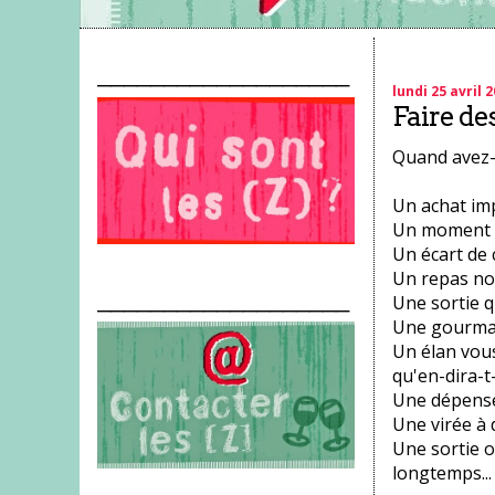
___________________
lundi 25 avril 
Faire des
Quand avez-v
Un achat impr
Un moment qu
Un écart de 
Un repas non
___________________
Une sortie q
Une gourman
Un élan vou
qu'en-dira-t-
Une dépense 
Une virée à 
Une sortie 
longtemps...