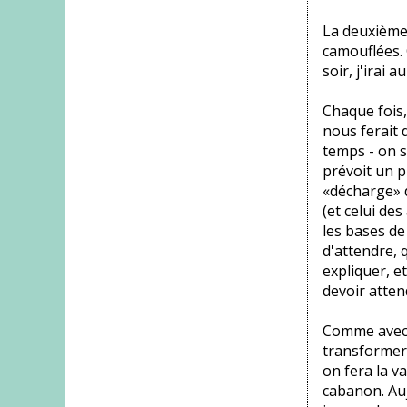
La deuxième 
camouflées. 
soir, j'irai 
Chaque fois,
nous ferait 
temps - on s
prévoit un p
«décharge» d
(et celui des
les bases de
d'attendre, 
expliquer, e
devoir attend
Comme avec 
transformer.
on fera la v
cabanon. Aujo