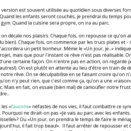
version est souvent utilisée au quotidien sous diverses fo
Quand les enfants seront couchés, je prendrai du temps pou
au gym. Quand la cuisine sera propre, on ira au parc.
 on décale nos plaisirs. Chaque fois, on repousse ce qu'on ai
du bien). Chaque fois, on commence par les trucs plates et - s
'accordera un petit bonheur. Même le «Un jour, je...» indiqu
rojet, mais que pour l'instant ce rêve n'est pas réalisable. O
'une certaine façon. On n'entre pas en action, on regarde pa
 autres!). On est plutôt en attente au lieu d'être en train de 
 notre rêve. On se déculpabilise en se faisant croire qu'on n'
qu'on n'y peut rien, que c'est comme ça, qu'on a une «raison
tc. Mais en fait, on essaie (bien mal) de camoufler notre frus
re...
les «
faucons
» néfastes de nos vies, il faut combattre ce sy
 Pourquoi ne dirait-on pas «Je vais au parc avec les enfants...
aisselle!»? Ou «Un jour, on prendra le temps de faire le mén
urd'hui, il fait trop beau!». Il faut arrêter de repousser et 