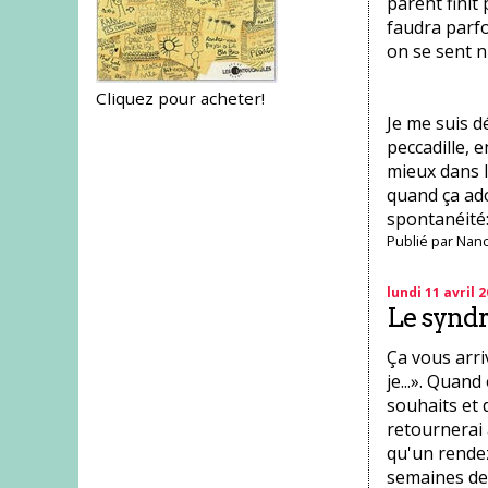
parent finit
faudra parfo
on se sent n
Cliquez pour acheter!
Je me suis d
peccadille, e
mieux dans l
quand ça ado
spontanéité:
Publié par
Nanc
lundi 11 avril 
Le syndro
Ça vous arri
je...». Quan
souhaits et d
retournerai 
qu'un rendez
semaines de