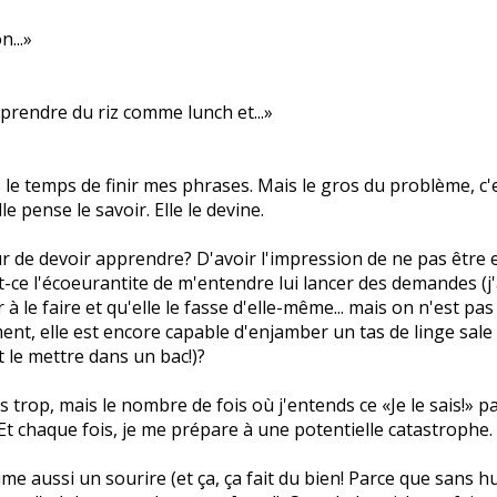
...»
prendre du riz comme lunch et...»
as le temps de finir mes phrases. Mais le gros du problème, c'e
lle pense le savoir. Elle le devine.
ur de devoir apprendre? D'avoir l'impression de ne pas être e
t-ce l'écoeurantite de m'entendre lui lancer des demandes (j
 à le faire et qu'elle le fasse d'elle-même... mais on n'est pas
nt, elle est encore capable d'enjamber un tas de linge sal
t le mettre dans un bac!)?
s trop, mais le nombre de fois où j'entends ce «Je le sais!» pa
 Et chaque fois, je me prépare à une potentielle catastrophe.
ime aussi un sourire (et ça, ça fait du bien! Parce que sans 