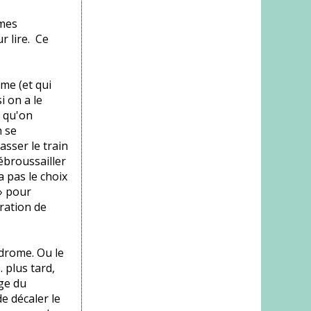
rmes
r lire. Ce
me (et qui
i on a le
e qu'on
n se
sser le train
débroussailler
a pas le choix
» pour
tration de
ndrome. Ou le
 plus tard,
age du
de décaler le