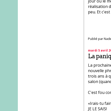
jour ou le m
réalisation d
peu. Et c'es
Publié par
Nadi
mardi 5 avril 2
La paniqu
La prochaine 
nouvelle phr
trois ans à 
salon (quand
C'est fou co
«Irais-tu fai
JE LE SAIS!