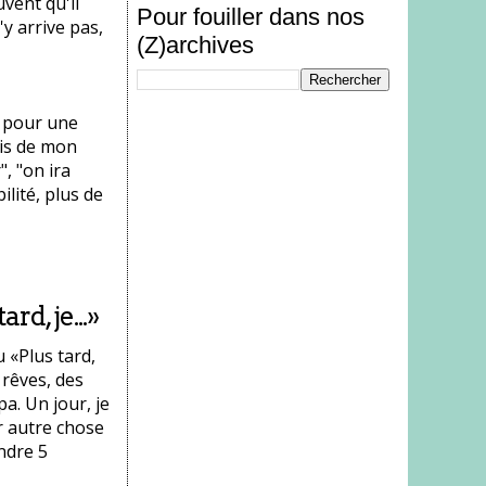
vent qu'il
Pour fouiller dans nos
'y arrive pas,
(Z)archives
t pour une
fais de mon
, "on ira
ilité, plus de
rd, je...»
 «Plus tard,
 rêves, des
pa. Un jour, je
r autre chose
ndre 5