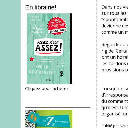
Dans nos vie
En librairie!
sur tous les
"spontanéité
devienne des
comme un man
Regardez aut
rigide. Certa
ont un horai
les cordons 
provisions po
Cliquez pour acheter!
Lorsqu'on so
d'irresponsa
du comment d
___________________
qu'il est. U
organisé, on
Publié par
Nanc