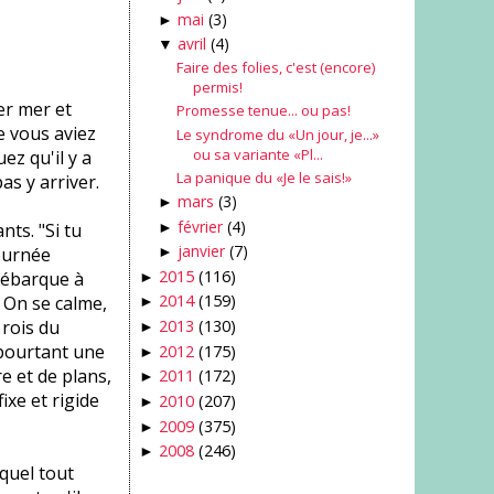
mai
(3)
►
avril
(4)
▼
Faire des folies, c'est (encore)
permis!
er mer et
Promesse tenue... ou pas!
e vous aviez
Le syndrome du «Un jour, je...»
ou sa variante «Pl...
z qu'il y a
La panique du «Je le sais!»
as y arriver.
mars
(3)
►
février
(4)
ts. "Si tu
►
janvier
(7)
journée
►
2015
(116)
 débarque à
►
2014
(159)
" On se calme,
►
 rois du
2013
(130)
►
 pourtant une
2012
(175)
►
e et de plans,
2011
(172)
►
ixe et rigide
2010
(207)
►
2009
(375)
►
2008
(246)
►
quel tout