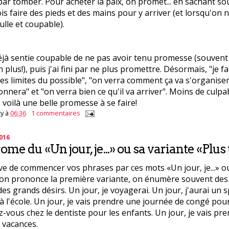
 par tomber. Pour acheter la paix, on promet... en sachant sou
is faire des pieds et des mains pour y arriver (et lorsqu'on n
ulle et coupable).
éjà sentie coupable de ne pas avoir tenu promesse (souven
n plus!), puis j'ai fini par ne plus promettre. Désormais, "je 
es limites du possible", "on verra comment ça va s'organiser"
nnera" et "on verra bien ce qu'il va arriver". Moins de culpab
 voilà une belle promesse à se faire!
y
à
06:36
1 commentaires
2016
me du «Un jour, je...» ou sa variante «Plus ta
ve de commencer vos phrases par ces mots «Un jour, je...» ou
d on prononce la première variante, on énumère souvent des
es grands désirs. Un jour, je voyagerai. Un jour, j'aurai un s
à l'école. Un jour, je vais prendre une journée de congé pou
-vous chez le dentiste pour les enfants. Un jour, je vais pre
 vacances.