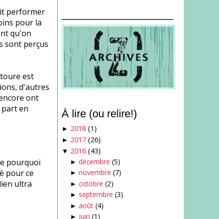
oit performer
___________________
oins pour la
ant qu'on
es sont perçus
toure est
tions, d'autres
 encore ont
 part en
À lire (ou relire!)
2018
(1)
►
2017
(26)
►
2016
(43)
▼
 le pourquoi
décembre
(5)
►
ié pour ce
novembre
(7)
►
ien ultra
octobre
(2)
►
septembre
(3)
►
août
(4)
►
juin
(1)
►