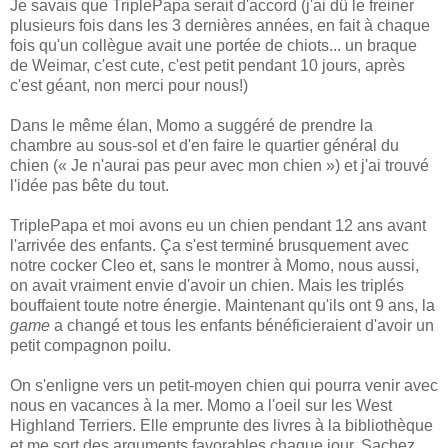
Je savais que TriplePapa serait d'accord (j'ai dû le freiner
plusieurs fois dans les 3 dernières années, en fait à chaque
fois qu'un collègue avait une portée de chiots... un braque
de Weimar, c'est cute, c'est petit pendant 10 jours, après
c'est géant, non merci pour nous!)
Dans le même élan, Momo a suggéré de prendre la
chambre au sous-sol et d'en faire le quartier général du
chien (« Je n'aurai pas peur avec mon chien ») et j'ai trouvé
l'idée pas bête du tout.
TriplePapa et moi avons eu un chien pendant 12 ans avant
l'arrivée des enfants. Ça s'est terminé brusquement avec
notre cocker Cleo et, sans le montrer à Momo, nous aussi,
on avait vraiment envie d'avoir un chien. Mais les triplés
bouffaient toute notre énergie. Maintenant qu'ils ont 9 ans, la
game
a changé et tous les enfants bénéficieraient d'avoir un
petit compagnon poilu.
On s'enligne vers un petit-moyen chien qui pourra venir avec
nous en vacances à la mer. Momo a l'oeil sur les West
Highland Terriers. Elle emprunte des livres à la bibliothèque
et me sort des arguments favorables chaque jour. Sachez