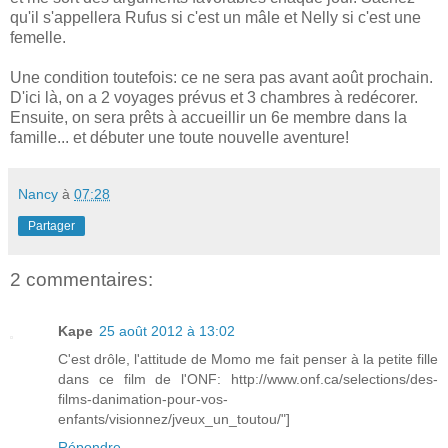
qu'il s'appellera Rufus si c'est un mâle et Nelly si c'est une
femelle.
Une condition toutefois: ce ne sera pas avant août prochain.
D'ici là, on a 2 voyages prévus et 3 chambres à redécorer.
Ensuite, on sera prêts à accueillir un 6e membre dans la
famille... et débuter une toute nouvelle aventure!
Nancy
à
07:28
Partager
2 commentaires:
Kape
25 août 2012 à 13:02
C'est drôle, l'attitude de Momo me fait penser à la petite fille
dans ce film de l'ONF: http://www.onf.ca/selections/des-
films-danimation-pour-vos-
enfants/visionnez/jveux_un_toutou/"]
Répondre