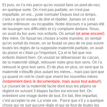
Et puis, on l'a mis parce qu'on voulait faire un pied-de-nez,
en quelque sorte. On n'est pas parfaite, on n'est pas
imparfaite, on est... juste normale! Depuis tout ce temps,
c'est ce qu'on essaie de dire et répéter. Jamais on s'est
sentie inférieure ou incapable. Notre discours n'a jamais été
de louanger nos difficultés et s'y complaire dedans. Nous,
on avait du fun avec nos enfants. On aimait (
et aime encore!
)
être mère. On faisait les choses à notre manière, on sentait
qu'on sortait du moule, on se foutait un peu de ne pas suivre
toutes les règles de la supposée-maternité-parfaite, on avait
du plaisir et c'était ça l'important. Ça et le fait que nos
enfants étaient bien. On voulait se débarrasser du carcan,
de la maternité obligé, retrouver notre gros bon sens. On l'a
retrouvé le gros bon sens. Et de plus en plus, on sent que la
maternité n'étouffe plus autant les mères... mais pas tant que
ça quand on voit le clash que vivent les nouvelles mères
(
notamment dans le documentaire, mais aussi tout autour!
).
Le courant de la maternité facile dont tous les pépins se
règlent en suivant 3 étapes faciles est encore fort. On
entretient une image dorée de tout. En fait, être imparfait,
c'est accepter la vie. La vraie vie. Parce que s'il y a quelque
chose qui ne suit aucune règle et qui se fout de toutes les