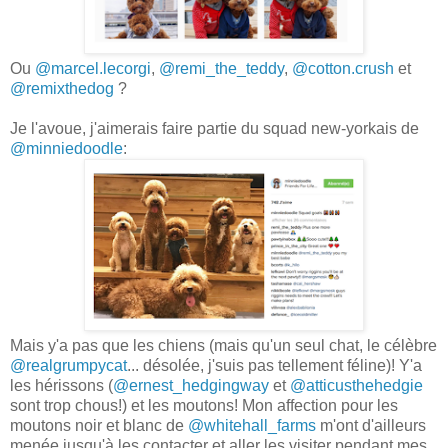
Ou
@marcel.lecorgi
,
@remi_the_teddy
,
@cotton.crush
et
@remixthedog
?
Je l'avoue, j'aimerais faire partie du squad new-yorkais de
@minniedoodle
:
Mais y'a pas que les chiens (mais qu'un seul chat, le célèbre
@realgrumpycat
... désolée, j'suis pas tellement féline)! Y'a
les hérissons (
@ernest_hedgingway
et
@atticusthehedgie
sont trop chous!) et les moutons! Mon affection pour les
moutons noir et blanc de
@whitehall_farms
m'ont d'ailleurs
menée jusqu'à les contacter et aller les visiter pendant mes