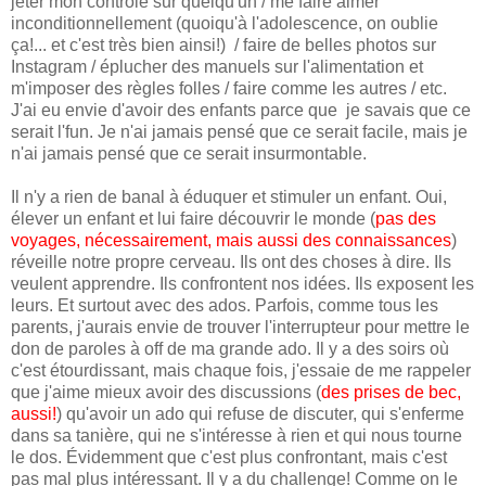
jeter mon contrôle sur quelqu'un / me faire aimer
inconditionnellement (quoiqu'à l'adolescence, on oublie
ça!... et c'est très bien ainsi!) / faire de belles photos sur
Instagram / éplucher des manuels sur l'alimentation et
m'imposer des règles folles / faire comme les autres / etc.
J'ai eu envie d'avoir des enfants parce que je savais que ce
serait l'fun. Je n'ai jamais pensé que ce serait facile, mais je
n'ai jamais pensé que ce serait insurmontable.
Il n'y a rien de banal à éduquer et stimuler un enfant. Oui,
élever un enfant et lui faire découvrir le monde (
pas des
voyages, nécessairement, mais aussi des connaissances
)
réveille notre propre cerveau. Ils ont des choses à dire. Ils
veulent apprendre. Ils confrontent nos idées. Ils exposent les
leurs. Et surtout avec des ados. Parfois, comme tous les
parents, j'aurais envie de trouver l'interrupteur pour mettre le
don de paroles à off de ma grande ado. Il y a des soirs où
c'est étourdissant, mais chaque fois, j'essaie de me rappeler
que j'aime mieux avoir des discussions (
des prises de bec,
aussi!
) qu'avoir un ado qui refuse de discuter, qui s'enferme
dans sa tanière, qui ne s'intéresse à rien et qui nous tourne
le dos. Évidemment que c'est plus confrontant, mais c'est
pas mal plus intéressant. Il y a du challenge! Comme on le