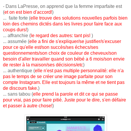
- Dans LaPresse, on apprend que la femme imparfaite est
(
et on est bien d'accord!
)
... faite forte (
elle trouve des solutions nouvelles parfois bien
loin des chemins dictés dans les livres pour faire face aux
coups durs!
)
... affranchie (
le regard des autres: tant pis!
)
... assumée (
elle a fini de s'expliquer/se justifier/s'excuser
pour ce qu'elle est/son succès/ses échecs/ses
questionnements/son choix de couleur de cheveux/son
besoin d'aller travailler quand son bébé a 6 mois/son envie
de rester à la maison/ses décisions/etc
)
... authentique (
elle n'est pas multiple personnalité: elle n'a
pas le temps de se créer une image parfaite pour son
compte Instagram. Elle est toujours la même et ne tient pas
de discours fake.
)
... sans tabou (
elle prend la parole et dit ce qui se passe
pour vrai, pas pour faire pitié. Juste pour le dire, s'en défaire
et passer à autre chose!
)