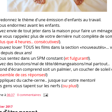
redonnez le thème d'une émission d'enfants au travail.
ous endormez avant les enfants.
vez envie de tout jeter dans la maison pour faire un ménage
e vous rappelez plus de votre dernière nuit complète de som
lus que 4 heures... consécutives!
).
uvez louer TOUS les films dans la section «nouveautés».... 
 depuis deux ans!
ous sentez dans un SPM constant (
et fulgurant
!).
vez des boutons/mal de tête/démangeaisons/mal partout...
fond d'écran comprend soit un palmier, un coucher de soleil
nsemble de ces réponses
!)
ppliquez du cache-cerne... jusque sur votre menton!
 gens vous tapent sur les nerfs (
ou plus
!)
ne
à
06:37
0 commentaires
ier 2017