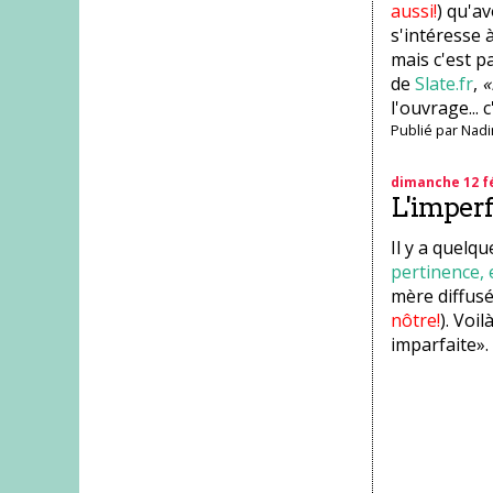
aussi!
) qu'av
s'intéresse 
mais c'est pa
de
Slate.fr
,
«
l'ouvrage... c
Publié par
Nadi
dimanche 12 fé
L'imperf
Il y a quelq
pertinence, 
mère diffusé
nôtre!
). Voi
imparfaite».