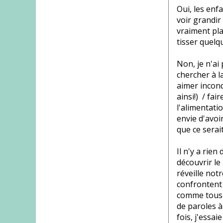
Oui, les enfa
voir grandir 
vraiment plai
tisser quel
Non, je n'ai
chercher à l
aimer incondi
ainsi!) / fa
l'alimentatio
envie d'avoi
que ce serai
Il n'y a rien
découvrir le
réveille notr
confrontent 
comme tous l
de paroles à
fois, j'essa