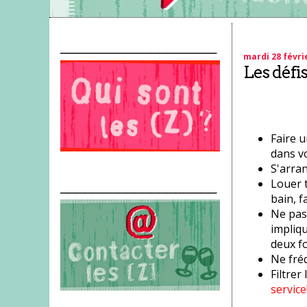
___________________
mardi 28 févri
Les défi
Faire 
dans vo
S'arran
Louer t
___________________
bain, f
Ne pas
impliqu
deux f
Ne fré
Filtrer 
service