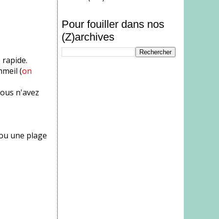
Pour fouiller dans nos
(Z)archives
 rapide.
meil (
on
vous n'avez
 ou une plage