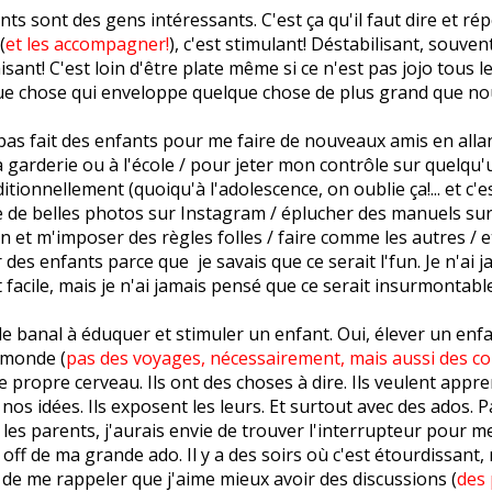
nts sont des gens intéressants. C'est ça qu'il faut dire et rép
(
et les accompagner!
), c'est stimulant! Déstabilisant, souven
sant! C'est loin d'être plate même si ce n'est pas jojo tous le
que chose qui enveloppe quelque chose de plus grand que no
 pas fait des enfants pour me faire de nouveaux amis en allan
a garderie ou à l'école / pour jeter mon contrôle sur quelqu'
tionnellement (quoiqu'à l'adolescence, on oublie ça!... et c'e
ire de belles photos sur Instagram / éplucher des manuels su
n et m'imposer des règles folles / faire comme les autres / etc
r des enfants parce que je savais que ce serait l'fun. Je n'ai 
t facile, mais je n'ai jamais pensé que ce serait insurmontable
 de banal à éduquer et stimuler un enfant. Oui, élever un enfan
 monde (
pas des voyages, nécessairement, mais aussi des c
e propre cerveau. Ils ont des choses à dire. Ils veulent appren
nos idées. Ils exposent les leurs. Et surtout avec des ados. P
es parents, j'aurais envie de trouver l'interrupteur pour me
 off de ma grande ado. Il y a des soirs où c'est étourdissant
ie de me rappeler que j'aime mieux avoir des discussions (
des 