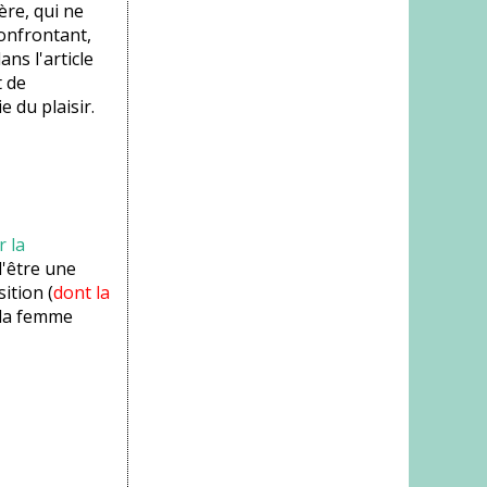
ère, qui ne
confrontant,
ans l'article
 de
ie du plaisir.
r la
d'être une
ition (
dont la
e la femme