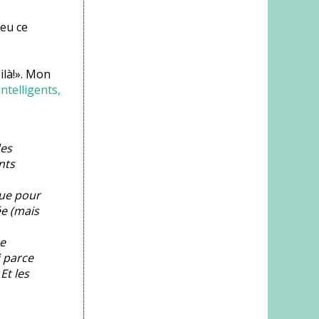
peu ce
ilà!». Mon
ntelligents,
des
nts
que pour
ée (mais
me
 parce
Et les