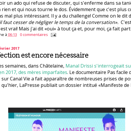
oir un ado qui refuse de discuter, qui s'enferme dans sa tani
à rien et qui nous tourne le dos. Évidemment que c'est plus 
s mal plus intéressant. Il y a du challenge! Comme on le dit d
il faut cesser de négliger le temps de la conversation».
C'est
'est vrai! Mais j'ai dit «oui» à tout ça et, pour moi, ça fait part
ne
à
06:13
0 commentaires
vrier 2017
ection est encore nécessaire
ues semaines, dans Châtelaine,
Manal Drissi s'interrogeait su
en 2017, des mères imparfaites
. Le documentaire Pas facile 
 sur Canal Vie a fait apparaître de nombreuses prises de pos
là qu'hier, LaPresse publiait un dossier intitué «Manifeste d