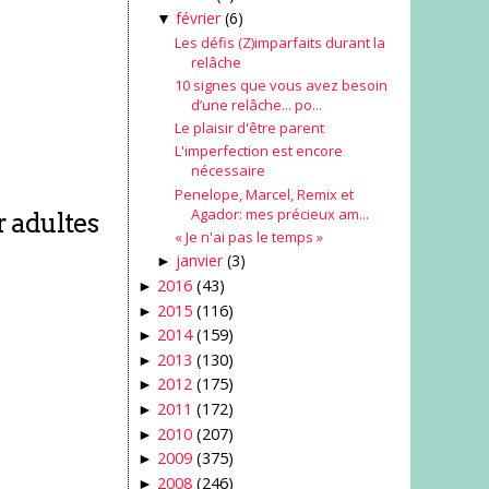
février
(6)
▼
Les défis (Z)imparfaits durant la
relâche
10 signes que vous avez besoin
d’une relâche... po...
Le plaisir d'être parent
L'imperfection est encore
nécessaire
Penelope, Marcel, Remix et
Agador: mes précieux am...
r adultes
« Je n'ai pas le temps »
janvier
(3)
►
2016
(43)
►
2015
(116)
►
2014
(159)
►
2013
(130)
►
2012
(175)
►
2011
(172)
►
2010
(207)
►
2009
(375)
►
2008
(246)
►