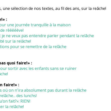
 une sélection de nos textes, au fil des ans, sur la reâche!
!» :
our une journée tranquille à la maison
 de rêêêêêve!
 je ne veux pas entendre parler pendant la relâche
té sur la relâche!
ions pour se remettre de la relâche
pas quoi faire!» :
our sortir avec les enfants sans se ruiner
âche!
n faire!» :
s où on n'ira absolument pas durant la relâche
elâche... des lunchs!
’on fait?»: RIEN!
er la relâche!