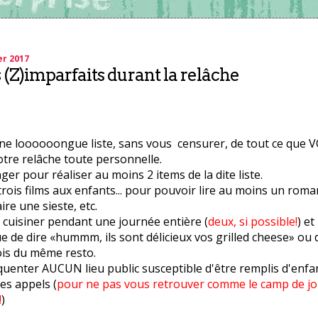
er 2017
s (Z)imparfaits durant la relâche
une loooooongue liste, sans vous censurer, de tout ce que V
tre relâche toute personnelle.
ger pour réaliser au moins 2 items de la dite liste.
rois films aux enfants... pour pouvoir lire au moins un rom
aire une sieste, etc.
 cuisiner pendant une journée entière (
deux, si possible!
) et
e de dire «hummm, ils sont délicieux vos grilled cheese» ou d
ois du même resto.
quenter AUCUN lieu public susceptible d'être remplis d'enfa
les appels (
pour ne pas vous retrouver comme le camp de jo
!
)