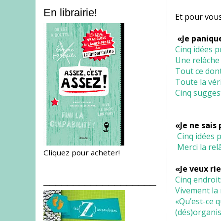
En librairie!
Et pour vous,
«Je panique
Cinq idées p
Une relâche
Tout ce dont
Toute la véri
Cinq suggest
«Je ne sais 
Cinq idées p
Merci la rel
Cliquez pour acheter!
«Je veux rie
___________________
Cinq endroit
Vivement la r
«Qu’est-ce qu
(dés)organis