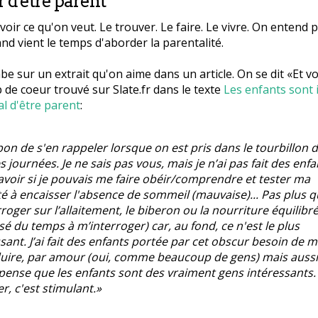
r d'être parent
avoir ce qu'on veut. Le trouver. Le faire. Le vivre. On entend 
nd vient le temps d'aborder la parentalité.
be sur un extrait qu'on aime dans un article. On se dit «Et vo
 de coeur trouvé sur Slate.fr dans le texte
Les enfants sont i
al d'être parent
:
 bon de s'en rappeler lorsque on est pris dans le tourbillon 
 journées. Je ne sais pas vous, mais je n’ai pas fait des enfa
avoir si je pouvais me faire obéir/comprendre et tester ma
té à encaisser l'absence de sommeil (mauvaise)... Pas plus 
roger sur l’allaitement, le biberon ou la nourriture équilibr
ssé du temps à m’interroger) car, au fond, ce n'est le plus
sant. J’ai fait des enfants portée par cet obscur besoin de 
uire, par amour (oui, comme beaucoup de gens) mais aussi
pense que les enfants sont des vraiment gens intéressants. 
, c'est stimulant.»