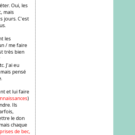
éter. Oui, les
t, mais
s jours. C'est
us.
t les
un / me faire
st très bien
r
. J'ai eu
jamais pensé
.
t et lui faire
onnaissances
)
dre. Ils
arfois,
ttre le don
, mais chaque
prises de bec,