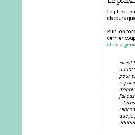
Le plaisi
Le plaisir. S
discours qua
Puis, on tom
dernier coup
et c'est géni
«Il est
doubles
pour s
capaci
m’inter
j’ai pa
intéres
reprod
que je 
éduquer