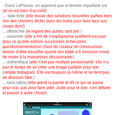
- Dans LaPresse, on apprend que la femme imparfaite est
(
et on est bien d'accord!
)
... faite forte (
elle trouve des solutions nouvelles parfois bien
loin des chemins dictés dans les livres pour faire face aux
coups durs!
)
... affranchie (
le regard des autres: tant pis!
)
... assumée (
elle a fini de s'expliquer/se justifier/s'excuser
pour ce qu'elle est/son succès/ses échecs/ses
questionnements/son choix de couleur de cheveux/son
besoin d'aller travailler quand son bébé a 6 mois/son envie
de rester à la maison/ses décisions/etc
)
... authentique (
elle n'est pas multiple personnalité: elle n'a
pas le temps de se créer une image parfaite pour son
compte Instagram. Elle est toujours la même et ne tient pas
de discours fake.
)
... sans tabou (
elle prend la parole et dit ce qui se passe
pour vrai, pas pour faire pitié. Juste pour le dire, s'en défaire
et passer à autre chose!
)