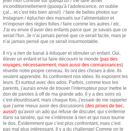
jeter mon contrôle sur quelqu'un / me faire aimer
inconditionnellement (quoiqu'à l'adolescence, on oublie
ça!... et c'est très bien ainsi!) / faire de belles photos sur
Instagram / éplucher des manuels sur l'alimentation et
m'imposer des règles folles / faire comme les autres / etc.
J'ai eu envie d'avoir des enfants parce que je savais que ce
serait l'fun. Je n'ai jamais pensé que ce serait facile, mais je
n'ai jamais pensé que ce serait insurmontable.
Il n'y a rien de banal à éduquer et stimuler un enfant. Oui,
élever un enfant et lui faire découvrir le monde (
pas des
voyages, nécessairement, mais aussi des connaissances
)
réveille notre propre cerveau. Ils ont des choses à dire. Ils
veulent apprendre. Ils confrontent nos idées. Ils exposent les
leurs. Et surtout avec des ados. Parfois, comme tous les
parents, j'aurais envie de trouver l'interrupteur pour mettre le
don de paroles à off de ma grande ado. Il y a des soirs où
c'est étourdissant, mais chaque fois, j'essaie de me rappeler
que j'aime mieux avoir des discussions (
des prises de bec,
aussi!
) qu'avoir un ado qui refuse de discuter, qui s'enferme
dans sa tanière, qui ne s'intéresse à rien et qui nous tourne
le dos. Évidemment que c'est plus confrontant, mais c'est
pas mal plus intéressant. Il y a du challenge! Comme on le