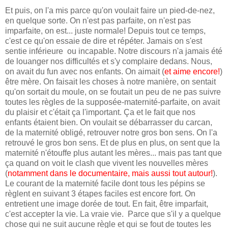
Et puis, on l'a mis parce qu'on voulait faire un pied-de-nez,
en quelque sorte. On n'est pas parfaite, on n'est pas
imparfaite, on est... juste normale! Depuis tout ce temps,
c'est ce qu'on essaie de dire et répéter. Jamais on s'est
sentie inférieure ou incapable. Notre discours n'a jamais été
de louanger nos difficultés et s'y complaire dedans. Nous,
on avait du fun avec nos enfants. On aimait (
et aime encore!
)
être mère. On faisait les choses à notre manière, on sentait
qu'on sortait du moule, on se foutait un peu de ne pas suivre
toutes les règles de la supposée-maternité-parfaite, on avait
du plaisir et c'était ça l'important. Ça et le fait que nos
enfants étaient bien. On voulait se débarrasser du carcan,
de la maternité obligé, retrouver notre gros bon sens. On l'a
retrouvé le gros bon sens. Et de plus en plus, on sent que la
maternité n'étouffe plus autant les mères... mais pas tant que
ça quand on voit le clash que vivent les nouvelles mères
(
notamment dans le documentaire, mais aussi tout autour!
).
Le courant de la maternité facile dont tous les pépins se
règlent en suivant 3 étapes faciles est encore fort. On
entretient une image dorée de tout. En fait, être imparfait,
c'est accepter la vie. La vraie vie. Parce que s'il y a quelque
chose qui ne suit aucune règle et qui se fout de toutes les