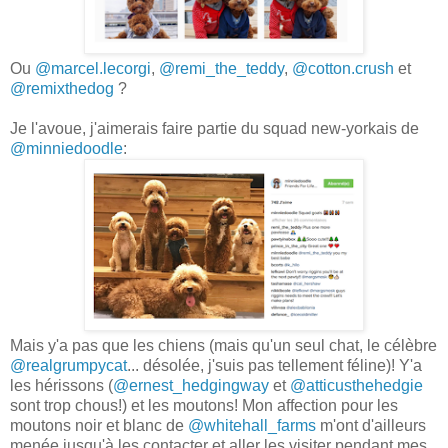
Ou
@marcel.lecorgi
,
@remi_the_teddy
,
@cotton.crush
et
@remixthedog
?
Je l'avoue, j'aimerais faire partie du squad new-yorkais de
@minniedoodle
:
Mais y'a pas que les chiens (mais qu'un seul chat, le célèbre
@realgrumpycat
... désolée, j'suis pas tellement féline)! Y'a
les hérissons (
@ernest_hedgingway
et
@atticusthehedgie
sont trop chous!) et les moutons! Mon affection pour les
moutons noir et blanc de
@whitehall_farms
m'ont d'ailleurs
menée jusqu'à les contacter et aller les visiter pendant mes