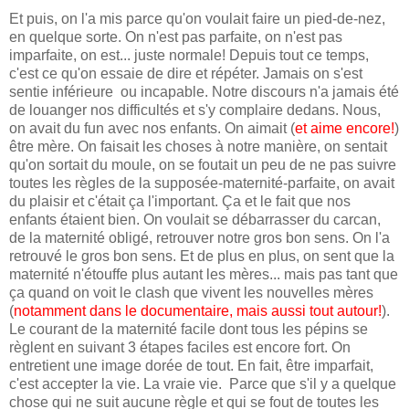
Et puis, on l'a mis parce qu'on voulait faire un pied-de-nez,
en quelque sorte. On n'est pas parfaite, on n'est pas
imparfaite, on est... juste normale! Depuis tout ce temps,
c'est ce qu'on essaie de dire et répéter. Jamais on s'est
sentie inférieure ou incapable. Notre discours n'a jamais été
de louanger nos difficultés et s'y complaire dedans. Nous,
on avait du fun avec nos enfants. On aimait (
et aime encore!
)
être mère. On faisait les choses à notre manière, on sentait
qu'on sortait du moule, on se foutait un peu de ne pas suivre
toutes les règles de la supposée-maternité-parfaite, on avait
du plaisir et c'était ça l'important. Ça et le fait que nos
enfants étaient bien. On voulait se débarrasser du carcan,
de la maternité obligé, retrouver notre gros bon sens. On l'a
retrouvé le gros bon sens. Et de plus en plus, on sent que la
maternité n'étouffe plus autant les mères... mais pas tant que
ça quand on voit le clash que vivent les nouvelles mères
(
notamment dans le documentaire, mais aussi tout autour!
).
Le courant de la maternité facile dont tous les pépins se
règlent en suivant 3 étapes faciles est encore fort. On
entretient une image dorée de tout. En fait, être imparfait,
c'est accepter la vie. La vraie vie. Parce que s'il y a quelque
chose qui ne suit aucune règle et qui se fout de toutes les