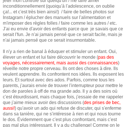
jeter mon contrôle sur quelqu'un / me faire aimer
inconditionnellement (quoiqu'à l'adolescence, on oublie
ça!... et c'est très bien ainsi!) / faire de belles photos sur
Instagram / éplucher des manuels sur l'alimentation et
m'imposer des règles folles / faire comme les autres / etc.
J'ai eu envie d'avoir des enfants parce que je savais que ce
serait l'fun. Je n'ai jamais pensé que ce serait facile, mais je
n'ai jamais pensé que ce serait insurmontable.
Il n'y a rien de banal à éduquer et stimuler un enfant. Oui,
élever un enfant et lui faire découvrir le monde (
pas des
voyages, nécessairement, mais aussi des connaissances
)
réveille notre propre cerveau. Ils ont des choses à dire. Ils
veulent apprendre. Ils confrontent nos idées. Ils exposent les
leurs. Et surtout avec des ados. Parfois, comme tous les
parents, j'aurais envie de trouver l'interrupteur pour mettre le
don de paroles à off de ma grande ado. Il y a des soirs où
c'est étourdissant, mais chaque fois, j'essaie de me rappeler
que j'aime mieux avoir des discussions (
des prises de bec,
aussi!
) qu'avoir un ado qui refuse de discuter, qui s'enferme
dans sa tanière, qui ne s'intéresse à rien et qui nous tourne
le dos. Évidemment que c'est plus confrontant, mais c'est
pas mal plus intéressant. Il y a du challenge! Comme on le