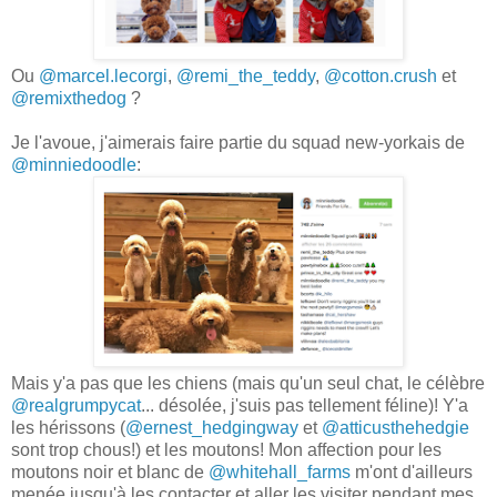
Ou
@marcel.lecorgi
,
@remi_the_teddy
,
@cotton.crush
et
@remixthedog
?
Je l'avoue, j'aimerais faire partie du squad new-yorkais de
@minniedoodle
:
Mais y'a pas que les chiens (mais qu'un seul chat, le célèbre
@realgrumpycat
... désolée, j'suis pas tellement féline)! Y'a
les hérissons (
@ernest_hedgingway
et
@atticusthehedgie
sont trop chous!) et les moutons! Mon affection pour les
moutons noir et blanc de
@whitehall_farms
m'ont d'ailleurs
menée jusqu'à les contacter et aller les visiter pendant mes