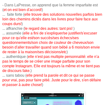
- Dans LaPresse, on apprend que la femme imparfaite est
(
et on est bien d'accord!
)
... faite forte (
elle trouve des solutions nouvelles parfois bien
loin des chemins dictés dans les livres pour faire face aux
coups durs!
)
... affranchie (
le regard des autres: tant pis!
)
... assumée (
elle a fini de s'expliquer/se justifier/s'excuser
pour ce qu'elle est/son succès/ses échecs/ses
questionnements/son choix de couleur de cheveux/son
besoin d'aller travailler quand son bébé a 6 mois/son envie
de rester à la maison/ses décisions/etc
)
... authentique (
elle n'est pas multiple personnalité: elle n'a
pas le temps de se créer une image parfaite pour son
compte Instagram. Elle est toujours la même et ne tient pas
de discours fake.
)
... sans tabou (
elle prend la parole et dit ce qui se passe
pour vrai, pas pour faire pitié. Juste pour le dire, s'en défaire
et passer à autre chose!
)