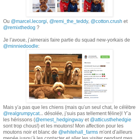
Ou
@marcel.lecorgi
,
@remi_the_teddy
,
@cotton.crush
et
@remixthedog
?
Je l'avoue, j'aimerais faire partie du squad new-yorkais de
@minniedoodle
:
Mais y'a pas que les chiens (mais qu'un seul chat, le célèbre
@realgrumpycat
... désolée, j'suis pas tellement féline)! Y'a
les hérissons (
@ernest_hedgingway
et
@atticusthehedgie
sont trop chous!) et les moutons! Mon affection pour les
moutons noir et blanc de
@whitehall_farms
m'ont d'ailleurs
menée jusqu'à les contacter et aller les visiter pendant mes