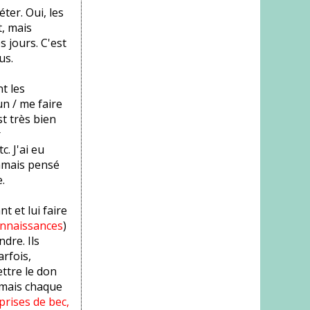
éter. Oui, les
t, mais
s jours. C'est
us.
t les
un / me faire
st très bien
r
. J'ai eu
jamais pensé
.
t et lui faire
onnaissances
)
dre. Ils
arfois,
ttre le don
, mais chaque
prises de bec,