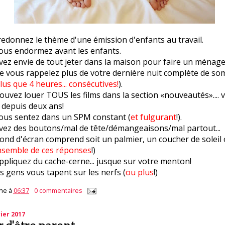
redonnez le thème d'une émission d'enfants au travail.
ous endormez avant les enfants.
vez envie de tout jeter dans la maison pour faire un ménage
e vous rappelez plus de votre dernière nuit complète de som
lus que 4 heures... consécutives!
).
uvez louer TOUS les films dans la section «nouveautés».... 
 depuis deux ans!
ous sentez dans un SPM constant (
et fulgurant
!).
vez des boutons/mal de tête/démangeaisons/mal partout...
fond d'écran comprend soit un palmier, un coucher de soleil
nsemble de ces réponses
!)
ppliquez du cache-cerne... jusque sur votre menton!
 gens vous tapent sur les nerfs (
ou plus
!)
ne
à
06:37
0 commentaires
ier 2017