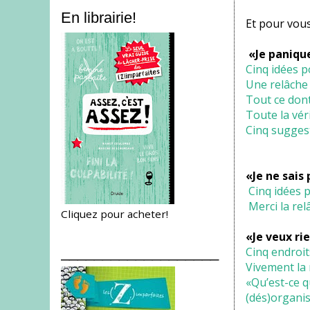
En librairie!
Et pour vous,
«Je panique
Cinq idées p
Une relâche
Tout ce dont
Toute la véri
Cinq suggest
«Je ne sais 
Cinq idées p
Merci la rel
Cliquez pour acheter!
«Je veux rie
___________________
Cinq endroit
Vivement la r
«Qu’est-ce qu
(dés)organis