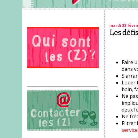
___________________
mardi 28 févri
Les défi
Faire 
dans vo
S'arran
Louer t
___________________
bain, f
Ne pas
impliqu
deux f
Ne fré
Filtrer 
service