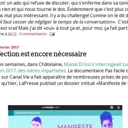
oir un ado qui refuse de discuter, qui s'enferme dans sa tani
à rien et qui nous tourne le dos. Évidemment que c'est plus 
s mal plus intéressant. Il y a du challenge! Comme on le dit d
il faut cesser de négliger le temps de la conversation».
C'est
'est vrai! Mais j'ai dit «oui» à tout ça et, pour moi, ça fait part
ne
à
06:13
0 commentaires
vrier 2017
ection est encore nécessaire
ues semaines, dans Châtelaine,
Manal Drissi s'interrogeait su
en 2017, des mères imparfaites
. Le documentaire Pas facile 
 sur Canal Vie a fait apparaître de nombreuses prises de pos
là qu'hier, LaPresse publiait un dossier intitué «Manifeste d