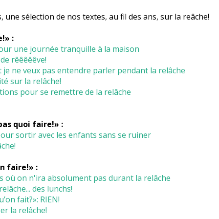
 une sélection de nos textes, au fil des ans, sur la reâche!
!» :
our une journée tranquille à la maison
 de rêêêêêve!
 je ne veux pas entendre parler pendant la relâche
té sur la relâche!
ions pour se remettre de la relâche
pas quoi faire!» :
our sortir avec les enfants sans se ruiner
âche!
n faire!» :
s où on n'ira absolument pas durant la relâche
elâche... des lunchs!
’on fait?»: RIEN!
er la relâche!