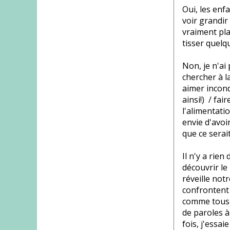
Oui, les enfa
voir grandir 
vraiment plai
tisser quel
Non, je n'ai
chercher à l
aimer incondi
ainsi!) / fa
l'alimentatio
envie d'avoi
que ce serai
Il n'y a rien
découvrir le
réveille notr
confrontent 
comme tous l
de paroles à
fois, j'essa