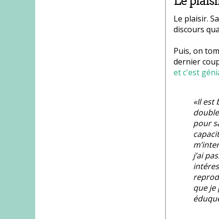
Le plaisi
Le plaisir. S
discours qua
Puis, on tom
dernier coup
et c'est géni
«Il est
doubles
pour s
capaci
m’inter
j’ai pa
intéres
reprod
que je 
éduquer