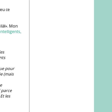
peu ce
ilà!». Mon
ntelligents,
des
nts
que pour
ée (mais
me
 parce
Et les