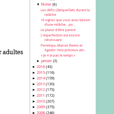
février
(6)
▼
Les défis (Z)imparfaits durant la
relâche
10 signes que vous avez besoin
d’une relâche... po...
Le plaisir d'être parent
L'imperfection est encore
nécessaire
Penelope, Marcel, Remix et
Agador: mes précieux am...
r adultes
« Je n'ai pas le temps »
janvier
(3)
►
2016
(43)
►
2015
(116)
►
2014
(159)
►
2013
(130)
►
2012
(175)
►
2011
(172)
►
2010
(207)
►
2009
(375)
►
2008
(246)
►