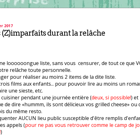
er 2017
s (Z)imparfaits durant la relâche
une loooooongue liste, sans vous censurer, de tout ce que V
tre relâche toute personnelle.
ger pour réaliser au moins 2 items de la dite liste.
rois films aux enfants... pour pouvoir lire au moins un rom
aire une sieste, etc.
 cuisiner pendant une journée entière (
deux, si possible!
) et
e de dire «hummm, ils sont délicieux vos grilled cheese» ou d
ois du même resto.
quenter AUCUN lieu public susceptible d'être remplis d'enfa
les appels (
pour ne pas vous retrouver comme le camp de jo
!
)