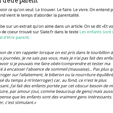
r d'être parent
avoir ce qu'on veut. Le trouver. Le faire. Le vivre. On entend 
nd vient le temps d'aborder la parentalité.
be sur un extrait qu'on aime dans un article. On se dit «Et vo
 de coeur trouvé sur Slate.fr dans le texte
Les enfants sont i
al d'être parent
:
 bon de s'en rappeler lorsque on est pris dans le tourbillon 
 journées. Je ne sais pas vous, mais je n’ai pas fait des enfa
avoir si je pouvais me faire obéir/comprendre et tester ma
té à encaisser l'absence de sommeil (mauvaise)... Pas plus 
roger sur l’allaitement, le biberon ou la nourriture équilibr
ssé du temps à m’interroger) car, au fond, ce n'est le plus
sant. J’ai fait des enfants portée par cet obscur besoin de 
uire, par amour (oui, comme beaucoup de gens) mais aussi
pense que les enfants sont des vraiment gens intéressants. 
, c'est stimulant.»