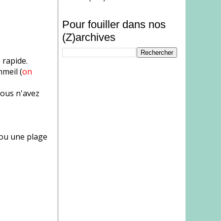
Pour fouiller dans nos
(Z)archives
 rapide.
meil (
on
vous n'avez
 ou une plage