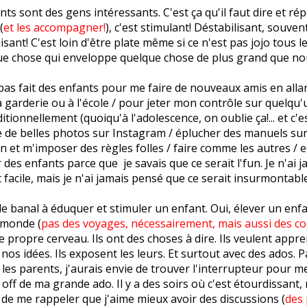
nts sont des gens intéressants. C'est ça qu'il faut dire et rép
(
et les accompagner!
), c'est stimulant! Déstabilisant, souven
sant! C'est loin d'être plate même si ce n'est pas jojo tous le
que chose qui enveloppe quelque chose de plus grand que no
 pas fait des enfants pour me faire de nouveaux amis en allan
a garderie ou à l'école / pour jeter mon contrôle sur quelqu'
tionnellement (quoiqu'à l'adolescence, on oublie ça!... et c'e
ire de belles photos sur Instagram / éplucher des manuels su
n et m'imposer des règles folles / faire comme les autres / etc
r des enfants parce que je savais que ce serait l'fun. Je n'ai 
t facile, mais je n'ai jamais pensé que ce serait insurmontable
 de banal à éduquer et stimuler un enfant. Oui, élever un enfan
 monde (
pas des voyages, nécessairement, mais aussi des c
e propre cerveau. Ils ont des choses à dire. Ils veulent appren
nos idées. Ils exposent les leurs. Et surtout avec des ados. P
es parents, j'aurais envie de trouver l'interrupteur pour me
 off de ma grande ado. Il y a des soirs où c'est étourdissant
ie de me rappeler que j'aime mieux avoir des discussions (
des 