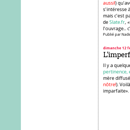
aussi!
) qu'av
s'intéresse 
mais c'est pa
de
Slate.fr
,
«
l'ouvrage... c
Publié par
Nadi
dimanche 12 fé
L'imperf
Il y a quelq
pertinence, 
mère diffusé
nôtre!
). Voi
imparfaite».