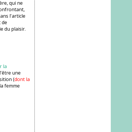
ère, qui ne
confrontant,
ans l'article
 de
ie du plaisir.
r la
d'être une
ition (
dont la
e la femme