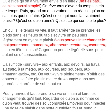
Qu'est-ce qu'on a vraiment envie d'en faire? (
ne riez pas...
ce n'est pas si simple!
) On rêve tous d'avoir du temps, plein
de temps. Puis, quand on en a vraiment, on réalise qu'on ne
sait plus quoi en faire. Qu'est-ce ce qui nous fait vraiment
plaisir? Qu'est-ce qu'on aime? Qu'est-ce qui compte le plus?
Eh oui, si le temps va vite, il faut arrêter de se prendre les
pieds dans les fleurs du tapis et vivre un peu plus
légèrement en ayant le plaisir (
vous pouvez inter changer le
mot pour «bonne humeur», «bonheur», «entrain», «sourire»,
etc.
) en tête... en soi! Gagner un peu de légèreté sans pour
autant se déconscientiser.
Ça suffit de «survivre» aux enfants, aux devoirs, au travail,
au trafic, à la météo, aux courses, aux soupers, aux
«maman-taxis», etc. On veut «vivre pleinement», s'offrir des
douceurs, se faire plaisir, mettre du «oumpf» dans nos
journées et arrêter de subir tout ça.
Pour y arriver, il faut prendre sa vie en main et faire les
changements qu'il faut. Regarder ce qu'on a, nommer ce
qu'on veut, trouver des solutions/idées/moyens pour injecter
une dose de plaisir dans notre quotidien fou et, surtout