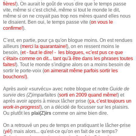
fières!
). On aurait le goût de vous dire que le temps passe
vite, même si c'est cliché, même si tout le monde le dit,
même si on ne croyait pas trop nos mères quand elles nous
le disaient. Ben oui, le temps passe vite (
on vous le
confirme!
).
C'est, en partie, pour ça qu'on blogue moins. On est rendues
ailleurs (
merci la quarantaine!
), on en ressent moins le
besoin, (
et - faut le dire! - les blogues, «c'est pus ce que
c'était» comme on dit... tant qu'à être dans les phrases toutes
faites!
). Tout le monde s'indigne alors on a moins besoin de
sortir le porte-voix (
on aimerait même parfois sortir les
bouchons!)
.
Après avoir «survécu» avec notre blogue et notre
Guide de
survie des (Z)imparfaites
(
sorti en 2009 quand même!
) et
après avoir appris à mieux lâcher prise (
ça, c'est toujours un
work-in-progress
!
), on a décidé de focusser sur les plaisirs.
Ou plutôt les
plai(Z)irs
comme on aime bien dire.
On a retrouvé un peu de temps en pratiquant le lâcher-prise
(
yé!
) mais alors... qu'est-ce qu'on en fait de ce temps?