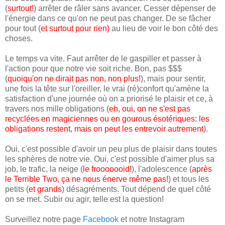
(
surtout!
) arrêter de râler sans avancer. Cesser dépenser de
l'énergie dans ce qu'on ne peut pas changer. De se fâcher
pour tout (
et surtout pour rien
)
au lieu de voir le bon côté des
choses.
Le temps va vite. Faut arrêter de le gaspiller et passer à
l'action pour que notre vie soit riche. Bon, pas $$$
(
quoiqu'on ne dirait pas non, non plus!
), mais pour sentir,
une fois la tête sur l'oreiller, le vrai (ré)confort qu'amène la
satisfaction d'une journée où on a priorisé le plaisir et ce, à
travers nos mille obligations (
eh, oui, on ne s'est pas
recyclées en magiciennes ou en gourous ésotériques: les
obligations restent, mais on peut les entrevoir autrement
).
Oui, c'est possible d'avoir un peu plus de plaisir dans toutes
les sphères de notre vie. Oui, c'est possible d'aimer plus sa
job, le trafic, la neige (
le frooooooid!
), l'adolescence (
après
le Terrible Two, ça ne nous énerve même pas!
) et tous les
petits (
et grands
) désagréments. Tout dépend de quel côté
on se met. Subir ou agir, telle est la question!
Surveillez notre page
Facebook
et notre Instagram