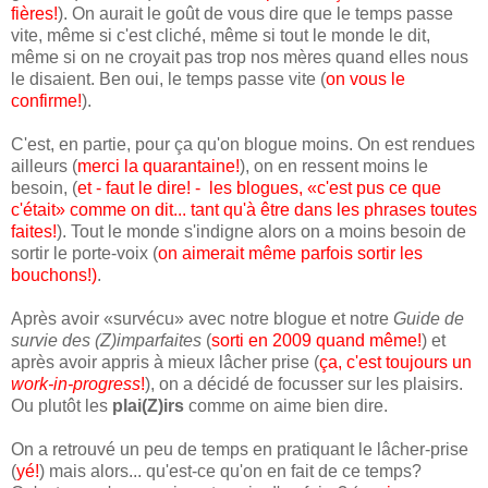
fières!
). On aurait le goût de vous dire que le temps passe
vite, même si c'est cliché, même si tout le monde le dit,
même si on ne croyait pas trop nos mères quand elles nous
le disaient. Ben oui, le temps passe vite (
on vous le
confirme!
).
C'est, en partie, pour ça qu'on blogue moins. On est rendues
ailleurs (
merci la quarantaine!
), on en ressent moins le
besoin, (
et - faut le dire! - les blogues, «c'est pus ce que
c'était» comme on dit... tant qu'à être dans les phrases toutes
faites!
). Tout le monde s'indigne alors on a moins besoin de
sortir le porte-voix (
on aimerait même parfois sortir les
bouchons!)
.
Après avoir «survécu» avec notre blogue et notre
Guide de
survie des (Z)imparfaites
(
sorti en 2009 quand même!
) et
après avoir appris à mieux lâcher prise (
ça, c'est toujours un
work-in-progress
!
), on a décidé de focusser sur les plaisirs.
Ou plutôt les
plai(Z)irs
comme on aime bien dire.
On a retrouvé un peu de temps en pratiquant le lâcher-prise
(
yé!
) mais alors... qu'est-ce qu'on en fait de ce temps?