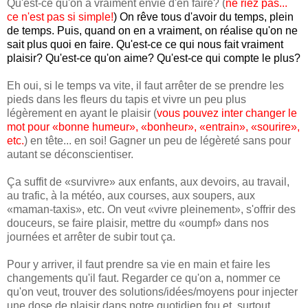
Qu'est-ce qu'on a vraiment envie d'en faire? (
ne riez pas...
ce n'est pas si simple!
) On rêve tous d'avoir du temps, plein
de temps. Puis, quand on en a vraiment, on réalise qu'on ne
sait plus quoi en faire. Qu'est-ce ce qui nous fait vraiment
plaisir? Qu'est-ce qu'on aime? Qu'est-ce qui compte le plus?
Eh oui, si le temps va vite, il faut arrêter de se prendre les
pieds dans les fleurs du tapis et vivre un peu plus
légèrement en ayant le plaisir (
vous pouvez inter changer le
mot pour «bonne humeur», «bonheur», «entrain», «sourire»,
etc.
) en tête... en soi! Gagner un peu de légèreté sans pour
autant se déconscientiser.
Ça suffit de «survivre» aux enfants, aux devoirs, au travail,
au trafic, à la météo, aux courses, aux soupers, aux
«maman-taxis», etc. On veut «vivre pleinement», s'offrir des
douceurs, se faire plaisir, mettre du «oumpf» dans nos
journées et arrêter de subir tout ça.
Pour y arriver, il faut prendre sa vie en main et faire les
changements qu'il faut. Regarder ce qu'on a, nommer ce
qu'on veut, trouver des solutions/idées/moyens pour injecter
une dose de plaisir dans notre quotidien fou et, surtout