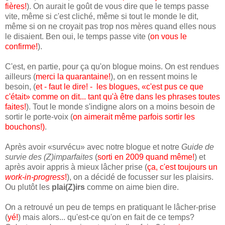
fières!
). On aurait le goût de vous dire que le temps passe
vite, même si c'est cliché, même si tout le monde le dit,
même si on ne croyait pas trop nos mères quand elles nous
le disaient. Ben oui, le temps passe vite (
on vous le
confirme!
).
C'est, en partie, pour ça qu'on blogue moins. On est rendues
ailleurs (
merci la quarantaine!
), on en ressent moins le
besoin, (
et - faut le dire! - les blogues, «c'est pus ce que
c'était» comme on dit... tant qu'à être dans les phrases toutes
faites!
). Tout le monde s'indigne alors on a moins besoin de
sortir le porte-voix (
on aimerait même parfois sortir les
bouchons!)
.
Après avoir «survécu» avec notre blogue et notre
Guide de
survie des (Z)imparfaites
(
sorti en 2009 quand même!
) et
après avoir appris à mieux lâcher prise (
ça, c'est toujours un
work-in-progress
!
), on a décidé de focusser sur les plaisirs.
Ou plutôt les
plai(Z)irs
comme on aime bien dire.
On a retrouvé un peu de temps en pratiquant le lâcher-prise
(
yé!
) mais alors... qu'est-ce qu'on en fait de ce temps?