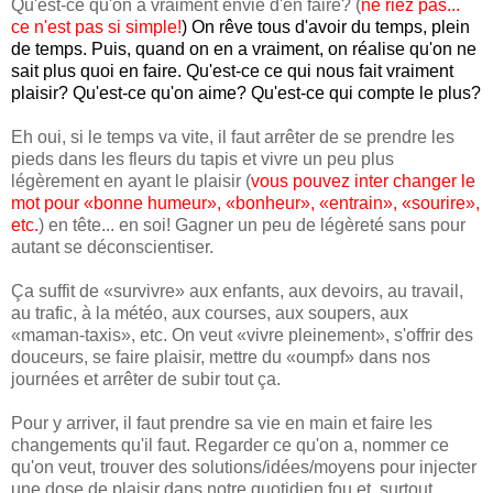
Qu'est-ce qu'on a vraiment envie d'en faire? (
ne riez pas...
ce n'est pas si simple!
) On rêve tous d'avoir du temps, plein
de temps. Puis, quand on en a vraiment, on réalise qu'on ne
sait plus quoi en faire. Qu'est-ce ce qui nous fait vraiment
plaisir? Qu'est-ce qu'on aime? Qu'est-ce qui compte le plus?
Eh oui, si le temps va vite, il faut arrêter de se prendre les
pieds dans les fleurs du tapis et vivre un peu plus
légèrement en ayant le plaisir (
vous pouvez inter changer le
mot pour «bonne humeur», «bonheur», «entrain», «sourire»,
etc.
) en tête... en soi! Gagner un peu de légèreté sans pour
autant se déconscientiser.
Ça suffit de «survivre» aux enfants, aux devoirs, au travail,
au trafic, à la météo, aux courses, aux soupers, aux
«maman-taxis», etc. On veut «vivre pleinement», s'offrir des
douceurs, se faire plaisir, mettre du «oumpf» dans nos
journées et arrêter de subir tout ça.
Pour y arriver, il faut prendre sa vie en main et faire les
changements qu'il faut. Regarder ce qu'on a, nommer ce
qu'on veut, trouver des solutions/idées/moyens pour injecter
une dose de plaisir dans notre quotidien fou et, surtout