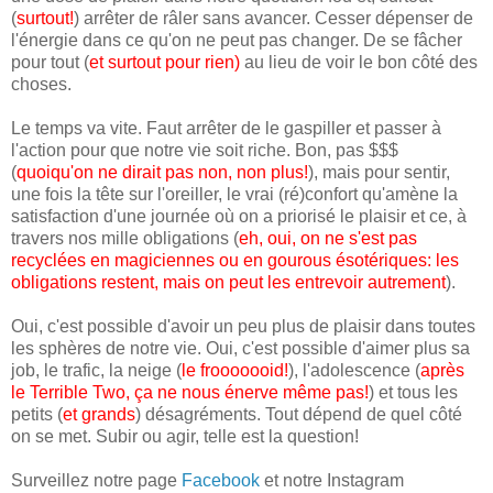
(
surtout!
) arrêter de râler sans avancer. Cesser dépenser de
l'énergie dans ce qu'on ne peut pas changer. De se fâcher
pour tout (
et surtout pour rien
)
au lieu de voir le bon côté des
choses.
Le temps va vite. Faut arrêter de le gaspiller et passer à
l'action pour que notre vie soit riche. Bon, pas $$$
(
quoiqu'on ne dirait pas non, non plus!
), mais pour sentir,
une fois la tête sur l'oreiller, le vrai (ré)confort qu'amène la
satisfaction d'une journée où on a priorisé le plaisir et ce, à
travers nos mille obligations (
eh, oui, on ne s'est pas
recyclées en magiciennes ou en gourous ésotériques: les
obligations restent, mais on peut les entrevoir autrement
).
Oui, c'est possible d'avoir un peu plus de plaisir dans toutes
les sphères de notre vie. Oui, c'est possible d'aimer plus sa
job, le trafic, la neige (
le frooooooid!
), l'adolescence (
après
le Terrible Two, ça ne nous énerve même pas!
) et tous les
petits (
et grands
) désagréments. Tout dépend de quel côté
on se met. Subir ou agir, telle est la question!
Surveillez notre page
Facebook
et notre Instagram