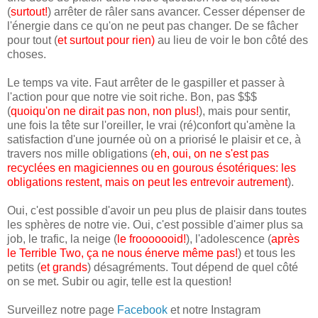
(
surtout!
) arrêter de râler sans avancer. Cesser dépenser de
l'énergie dans ce qu'on ne peut pas changer. De se fâcher
pour tout (
et surtout pour rien
)
au lieu de voir le bon côté des
choses.
Le temps va vite. Faut arrêter de le gaspiller et passer à
l'action pour que notre vie soit riche. Bon, pas $$$
(
quoiqu'on ne dirait pas non, non plus!
), mais pour sentir,
une fois la tête sur l'oreiller, le vrai (ré)confort qu'amène la
satisfaction d'une journée où on a priorisé le plaisir et ce, à
travers nos mille obligations (
eh, oui, on ne s'est pas
recyclées en magiciennes ou en gourous ésotériques: les
obligations restent, mais on peut les entrevoir autrement
).
Oui, c'est possible d'avoir un peu plus de plaisir dans toutes
les sphères de notre vie. Oui, c'est possible d'aimer plus sa
job, le trafic, la neige (
le frooooooid!
), l'adolescence (
après
le Terrible Two, ça ne nous énerve même pas!
) et tous les
petits (
et grands
) désagréments. Tout dépend de quel côté
on se met. Subir ou agir, telle est la question!
Surveillez notre page
Facebook
et notre Instagram