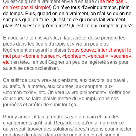
Qu'est-ce qu'on a vraiment envie d'en faire? (
ne riez pas...
ce n'est pas si simple!
) On rêve tous d'avoir du temps, plein
de temps. Puis, quand on en a vraiment, on réalise qu'on ne
sait plus quoi en faire. Qu'est-ce ce qui nous fait vraiment
plaisir? Qu'est-ce qu'on aime? Qu'est-ce qui compte le plus?
Eh oui, si le temps va vite, il faut arrêter de se prendre les
pieds dans les fleurs du tapis et vivre un peu plus
légèrement en ayant le plaisir (
vous pouvez inter changer le
mot pour «bonne humeur», «bonheur», «entrain», «sourire»,
etc.
) en tête... en soi! Gagner un peu de légèreté sans pour
autant se déconscientiser.
Ça suffit de «survivre» aux enfants, aux devoirs, au travail,
au trafic, à la météo, aux courses, aux soupers, aux
«maman-taxis», etc. On veut «vivre pleinement», s'offrir des
douceurs, se faire plaisir, mettre du «oumpf» dans nos
journées et arrêter de subir tout ça.
Pour y arriver, il faut prendre sa vie en main et faire les
changements qu'il faut. Regarder ce qu'on a, nommer ce
qu'on veut, trouver des solutions/idées/moyens pour injecter
une dose de plaisir dans notre quotidien fou et, surtout