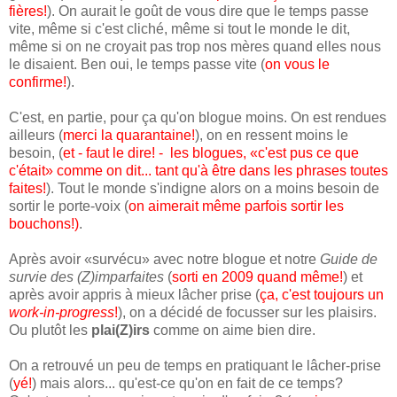
fières!
). On aurait le goût de vous dire que le temps passe
vite, même si c'est cliché, même si tout le monde le dit,
même si on ne croyait pas trop nos mères quand elles nous
le disaient. Ben oui, le temps passe vite (
on vous le
confirme!
).
C'est, en partie, pour ça qu'on blogue moins. On est rendues
ailleurs (
merci la quarantaine!
), on en ressent moins le
besoin, (
et - faut le dire! - les blogues, «c'est pus ce que
c'était» comme on dit... tant qu'à être dans les phrases toutes
faites!
). Tout le monde s'indigne alors on a moins besoin de
sortir le porte-voix (
on aimerait même parfois sortir les
bouchons!)
.
Après avoir «survécu» avec notre blogue et notre
Guide de
survie des (Z)imparfaites
(
sorti en 2009 quand même!
) et
après avoir appris à mieux lâcher prise (
ça, c'est toujours un
work-in-progress
!
), on a décidé de focusser sur les plaisirs.
Ou plutôt les
plai(Z)irs
comme on aime bien dire.
On a retrouvé un peu de temps en pratiquant le lâcher-prise
(
yé!
) mais alors... qu'est-ce qu'on en fait de ce temps?