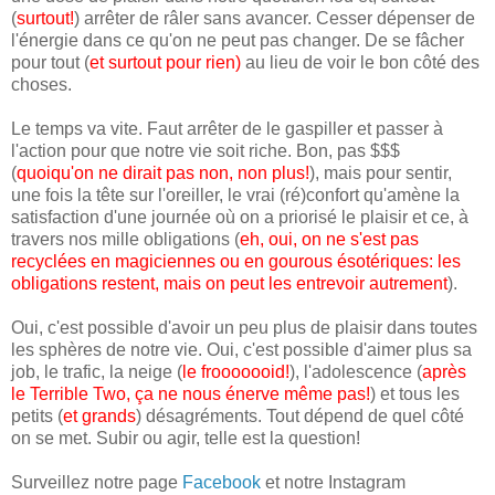
(
surtout!
) arrêter de râler sans avancer. Cesser dépenser de
l'énergie dans ce qu'on ne peut pas changer. De se fâcher
pour tout (
et surtout pour rien
)
au lieu de voir le bon côté des
choses.
Le temps va vite. Faut arrêter de le gaspiller et passer à
l'action pour que notre vie soit riche. Bon, pas $$$
(
quoiqu'on ne dirait pas non, non plus!
), mais pour sentir,
une fois la tête sur l'oreiller, le vrai (ré)confort qu'amène la
satisfaction d'une journée où on a priorisé le plaisir et ce, à
travers nos mille obligations (
eh, oui, on ne s'est pas
recyclées en magiciennes ou en gourous ésotériques: les
obligations restent, mais on peut les entrevoir autrement
).
Oui, c'est possible d'avoir un peu plus de plaisir dans toutes
les sphères de notre vie. Oui, c'est possible d'aimer plus sa
job, le trafic, la neige (
le frooooooid!
), l'adolescence (
après
le Terrible Two, ça ne nous énerve même pas!
) et tous les
petits (
et grands
) désagréments. Tout dépend de quel côté
on se met. Subir ou agir, telle est la question!
Surveillez notre page
Facebook
et notre Instagram