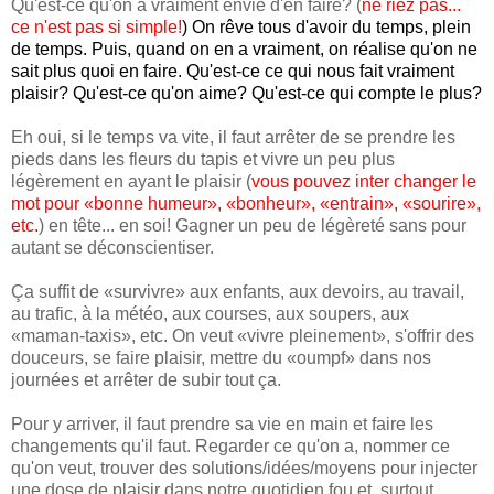
Qu'est-ce qu'on a vraiment envie d'en faire? (
ne riez pas...
ce n'est pas si simple!
) On rêve tous d'avoir du temps, plein
de temps. Puis, quand on en a vraiment, on réalise qu'on ne
sait plus quoi en faire. Qu'est-ce ce qui nous fait vraiment
plaisir? Qu'est-ce qu'on aime? Qu'est-ce qui compte le plus?
Eh oui, si le temps va vite, il faut arrêter de se prendre les
pieds dans les fleurs du tapis et vivre un peu plus
légèrement en ayant le plaisir (
vous pouvez inter changer le
mot pour «bonne humeur», «bonheur», «entrain», «sourire»,
etc.
) en tête... en soi! Gagner un peu de légèreté sans pour
autant se déconscientiser.
Ça suffit de «survivre» aux enfants, aux devoirs, au travail,
au trafic, à la météo, aux courses, aux soupers, aux
«maman-taxis», etc. On veut «vivre pleinement», s'offrir des
douceurs, se faire plaisir, mettre du «oumpf» dans nos
journées et arrêter de subir tout ça.
Pour y arriver, il faut prendre sa vie en main et faire les
changements qu'il faut. Regarder ce qu'on a, nommer ce
qu'on veut, trouver des solutions/idées/moyens pour injecter
une dose de plaisir dans notre quotidien fou et, surtout