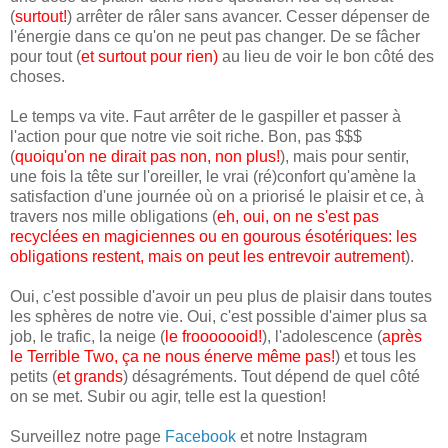
(
surtout!
) arrêter de râler sans avancer. Cesser dépenser de
l'énergie dans ce qu'on ne peut pas changer. De se fâcher
pour tout (
et surtout pour rien
)
au lieu de voir le bon côté des
choses.
Le temps va vite. Faut arrêter de le gaspiller et passer à
l'action pour que notre vie soit riche. Bon, pas $$$
(
quoiqu'on ne dirait pas non, non plus!
), mais pour sentir,
une fois la tête sur l'oreiller, le vrai (ré)confort qu'amène la
satisfaction d'une journée où on a priorisé le plaisir et ce, à
travers nos mille obligations (
eh, oui, on ne s'est pas
recyclées en magiciennes ou en gourous ésotériques: les
obligations restent, mais on peut les entrevoir autrement
).
Oui, c'est possible d'avoir un peu plus de plaisir dans toutes
les sphères de notre vie. Oui, c'est possible d'aimer plus sa
job, le trafic, la neige (
le frooooooid!
), l'adolescence (
après
le Terrible Two, ça ne nous énerve même pas!
) et tous les
petits (
et grands
) désagréments. Tout dépend de quel côté
on se met. Subir ou agir, telle est la question!
Surveillez notre page
Facebook
et notre Instagram