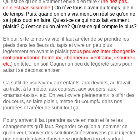
Qu'est-ce qu'on a vraiment envie d'en faire? (
ne riez pas...
ce n'est pas si simple!
) On rêve tous d'avoir du temps, plein
de temps. Puis, quand on en a vraiment, on réalise qu'on ne
sait plus quoi en faire. Qu'est-ce ce qui nous fait vraiment
plaisir? Qu'est-ce qu'on aime? Qu'est-ce qui compte le plus?
Eh oui, si le temps va vite, il faut arrêter de se prendre les
pieds dans les fleurs du tapis et vivre un peu plus
légèrement en ayant le plaisir (
vous pouvez inter changer le
mot pour «bonne humeur», «bonheur», «entrain», «sourire»,
etc.
) en tête... en soi! Gagner un peu de légèreté sans pour
autant se déconscientiser.
Ça suffit de «survivre» aux enfants, aux devoirs, au travail,
au trafic, à la météo, aux courses, aux soupers, aux
«maman-taxis», etc. On veut «vivre pleinement», s'offrir des
douceurs, se faire plaisir, mettre du «oumpf» dans nos
journées et arrêter de subir tout ça.
Pour y arriver, il faut prendre sa vie en main et faire les
changements qu'il faut. Regarder ce qu'on a, nommer ce
qu'on veut, trouver des solutions/idées/moyens pour injecter
une dose de plaisir dans notre quotidien fou et, surtout