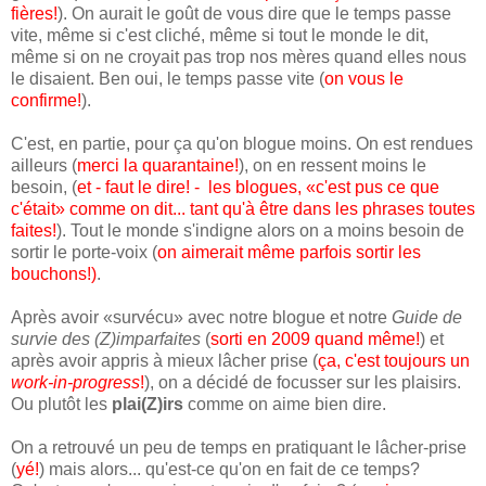
fières!
). On aurait le goût de vous dire que le temps passe
vite, même si c'est cliché, même si tout le monde le dit,
même si on ne croyait pas trop nos mères quand elles nous
le disaient. Ben oui, le temps passe vite (
on vous le
confirme!
).
C'est, en partie, pour ça qu'on blogue moins. On est rendues
ailleurs (
merci la quarantaine!
), on en ressent moins le
besoin, (
et - faut le dire! - les blogues, «c'est pus ce que
c'était» comme on dit... tant qu'à être dans les phrases toutes
faites!
). Tout le monde s'indigne alors on a moins besoin de
sortir le porte-voix (
on aimerait même parfois sortir les
bouchons!)
.
Après avoir «survécu» avec notre blogue et notre
Guide de
survie des (Z)imparfaites
(
sorti en 2009 quand même!
) et
après avoir appris à mieux lâcher prise (
ça, c'est toujours un
work-in-progress
!
), on a décidé de focusser sur les plaisirs.
Ou plutôt les
plai(Z)irs
comme on aime bien dire.
On a retrouvé un peu de temps en pratiquant le lâcher-prise
(
yé!
) mais alors... qu'est-ce qu'on en fait de ce temps?