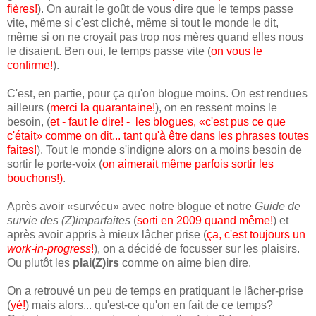
fières!
). On aurait le goût de vous dire que le temps passe
vite, même si c'est cliché, même si tout le monde le dit,
même si on ne croyait pas trop nos mères quand elles nous
le disaient. Ben oui, le temps passe vite (
on vous le
confirme!
).
C'est, en partie, pour ça qu'on blogue moins. On est rendues
ailleurs (
merci la quarantaine!
), on en ressent moins le
besoin, (
et - faut le dire! - les blogues, «c'est pus ce que
c'était» comme on dit... tant qu'à être dans les phrases toutes
faites!
). Tout le monde s'indigne alors on a moins besoin de
sortir le porte-voix (
on aimerait même parfois sortir les
bouchons!)
.
Après avoir «survécu» avec notre blogue et notre
Guide de
survie des (Z)imparfaites
(
sorti en 2009 quand même!
) et
après avoir appris à mieux lâcher prise (
ça, c'est toujours un
work-in-progress
!
), on a décidé de focusser sur les plaisirs.
Ou plutôt les
plai(Z)irs
comme on aime bien dire.
On a retrouvé un peu de temps en pratiquant le lâcher-prise
(
yé!
) mais alors... qu'est-ce qu'on en fait de ce temps?