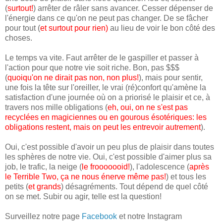
(
surtout!
) arrêter de râler sans avancer. Cesser dépenser de
l'énergie dans ce qu'on ne peut pas changer. De se fâcher
pour tout (
et surtout pour rien
)
au lieu de voir le bon côté des
choses.
Le temps va vite. Faut arrêter de le gaspiller et passer à
l'action pour que notre vie soit riche. Bon, pas $$$
(
quoiqu'on ne dirait pas non, non plus!
), mais pour sentir,
une fois la tête sur l'oreiller, le vrai (ré)confort qu'amène la
satisfaction d'une journée où on a priorisé le plaisir et ce, à
travers nos mille obligations (
eh, oui, on ne s'est pas
recyclées en magiciennes ou en gourous ésotériques: les
obligations restent, mais on peut les entrevoir autrement
).
Oui, c'est possible d'avoir un peu plus de plaisir dans toutes
les sphères de notre vie. Oui, c'est possible d'aimer plus sa
job, le trafic, la neige (
le frooooooid!
), l'adolescence (
après
le Terrible Two, ça ne nous énerve même pas!
) et tous les
petits (
et grands
) désagréments. Tout dépend de quel côté
on se met. Subir ou agir, telle est la question!
Surveillez notre page
Facebook
et notre Instagram