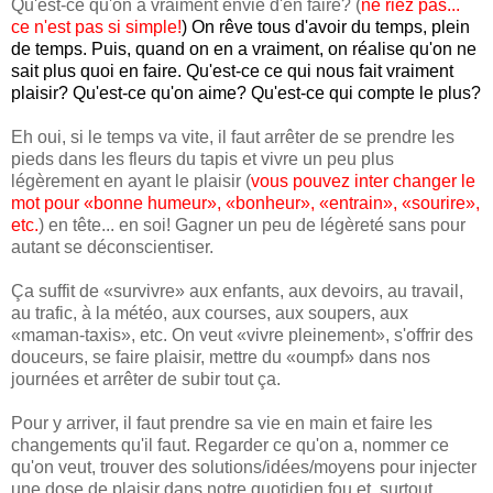
Qu'est-ce qu'on a vraiment envie d'en faire? (
ne riez pas...
ce n'est pas si simple!
) On rêve tous d'avoir du temps, plein
de temps. Puis, quand on en a vraiment, on réalise qu'on ne
sait plus quoi en faire. Qu'est-ce ce qui nous fait vraiment
plaisir? Qu'est-ce qu'on aime? Qu'est-ce qui compte le plus?
Eh oui, si le temps va vite, il faut arrêter de se prendre les
pieds dans les fleurs du tapis et vivre un peu plus
légèrement en ayant le plaisir (
vous pouvez inter changer le
mot pour «bonne humeur», «bonheur», «entrain», «sourire»,
etc.
) en tête... en soi! Gagner un peu de légèreté sans pour
autant se déconscientiser.
Ça suffit de «survivre» aux enfants, aux devoirs, au travail,
au trafic, à la météo, aux courses, aux soupers, aux
«maman-taxis», etc. On veut «vivre pleinement», s'offrir des
douceurs, se faire plaisir, mettre du «oumpf» dans nos
journées et arrêter de subir tout ça.
Pour y arriver, il faut prendre sa vie en main et faire les
changements qu'il faut. Regarder ce qu'on a, nommer ce
qu'on veut, trouver des solutions/idées/moyens pour injecter
une dose de plaisir dans notre quotidien fou et, surtout