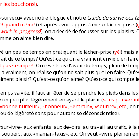
ir les bouchons!)
.
 «survécu» avec notre blogue et notre
Guide de survie des (Z
009 quand même!
) et après avoir appris à mieux lâcher prise (
work-in-progress
!
), on a décidé de focusser sur les plaisirs. 
mme on aime bien dire.
é un peu de temps en pratiquant le lâcher-prise (
yé!
) mais al
fait de ce temps? Qu'est-ce qu'on a vraiment envie d'en faire?
t pas si simple!
) On rêve tous d'avoir du temps, plein de temp
a vraiment, on réalise qu'on ne sait plus quoi en faire. Qu'es
aiment plaisir? Qu'est-ce qu'on aime? Qu'est-ce qui compte l
 temps va vite, il faut arrêter de se prendre les pieds dans les
re un peu plus légèrement en ayant le plaisir (
vous pouvez in
«bonne humeur», «bonheur», «entrain», «sourire», etc.
) en t
u de légèreté sans pour autant se déconscientiser.
«survivre» aux enfants, aux devoirs, au travail, au trafic, à l
 soupers, aux «maman-taxis», etc. On veut «vivre pleinement»