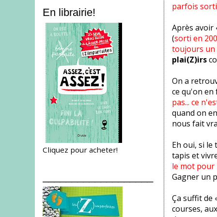
parfois sort
En librairie!
Après avoir
(
sorti en 2
toujours un
plai(Z)irs
co
On a retrouv
ce qu'on en 
pas... ce n'es
quand on en 
nous fait vr
Eh oui, si le
Cliquez pour acheter!
tapis et viv
le mot pour 
___________________
Gagner un pe
Ça suffit de 
courses, aux