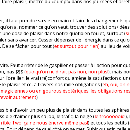
 faire plaisir, mettre du «oumpf» dans nos journées et arrêt
r, il faut prendre sa vie en main et faire les changements qu'
 qu'on a, nommer ce qu'on veut, trouver des solutions/idé
r une dose de plaisir dans notre quotidien fou et, surtout (
su
âler sans avancer. Cesser dépenser de l'énergie dans ce qu'
 De se fâcher pour tout (
et surtout pour rien
)
au lieu de voi
ite. Faut arrêter de le gaspiller et passer à l'action pour qu
on, pas $$$ (
quoiqu'on ne dirait pas non, non plus!
), mais po
sur l'oreiller, le vrai (ré)confort qu'amène la satisfaction d'u
 le plaisir et ce, à travers nos mille obligations (
eh, oui, on n
 magiciennes ou en gourous ésotériques: les obligations re
trevoir autrement
).
ossible d'avoir un peu plus de plaisir dans toutes les sphères 
ssible d'aimer plus sa job, le trafic, la neige (
le frooooooid!
),
rrible Two, ça ne nous énerve même pas!
) et tous les petits (
. Tout dépend de quel côté on se met. Subir ou agir, telle e