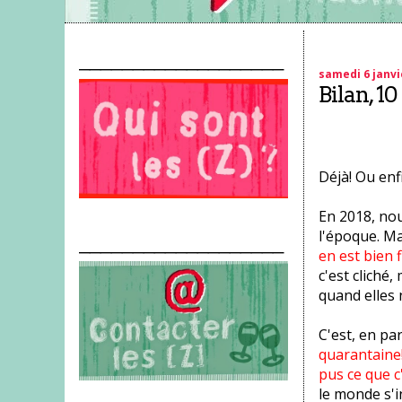
___________________
samedi 6 janvi
Bilan, 10
Déjà! Ou enf
En 2018, nous
l'époque. Ma
___________________
en est bien f
c'est cliché
quand elles 
C'est, en pa
quarantaine
pus ce que c'
le monde s'i