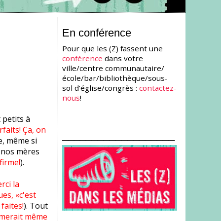
En conférence
Pour que les (Z) fassent une
conférence
dans votre
ville/centre communautaire/
école/bar/bibliothèque/sous-
sol d’église/congrès :
contactez-
nous
!
 petits à
faits! Ça, on
___________________
te, même si
p nos mères
firme!
).
rci la
ues, «c'est
faites!
). Tout
imerait même