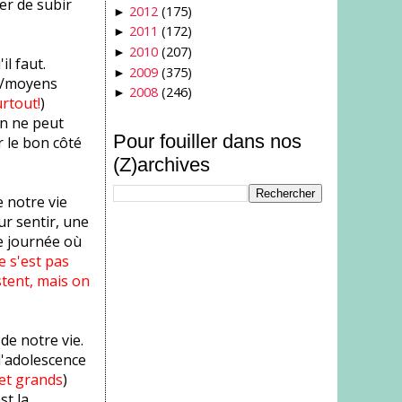
er de subir
2012
(175)
►
2011
(172)
►
2010
(207)
►
il faut.
2009
(375)
►
es/moyens
2008
(246)
►
rtout!
)
on ne peut
Pour fouiller dans nos
r le bon côté
(Z)archives
e notre vie
ur sentir, une
ne journée où
e s'est pas
stent, mais on
de notre vie.
 l'adolescence
et grands
)
st la