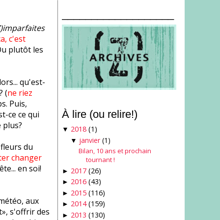
___________________
)imparfaites
ça, c'est
Ou plutôt les
ors... qu'est-
 (
ne riez
s. Puis,
À lire (ou relire!)
t-ce ce qui
e plus?
2018
(1)
▼
janvier
(1)
▼
 fleurs du
Bilan, 10 ans et prochain
ter changer
tournant !
ête... en soi!
2017
(26)
►
2016
(43)
►
2015
(116)
►
a météo, aux
2014
(159)
►
, s'offrir des
2013
(130)
►