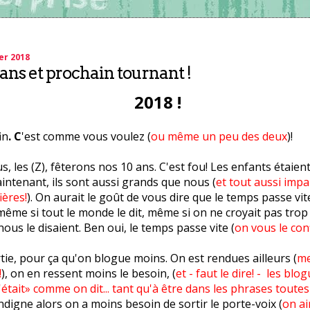
er 2018
 ans et prochain tournant !
2018 !
in
. C
'est comme vous voulez (
ou même un peu des deux
)!
, les (Z), fêterons nos 10 ans. C'est fou! Les enfants étaient
intenant, ils sont aussi grands que nous (
et tout aussi impar
ières!
). On aurait le goût de vous dire que le temps passe vi
, même si tout le monde le dit, même si on ne croyait pas tro
nous le disaient. Ben oui, le temps passe vite (
on vous le con
rtie, pour ça qu'on blogue moins. On est rendues ailleurs (
me
!
), on en ressent moins le besoin, (
et - faut le dire! - les blog
était» comme on dit... tant qu'à être dans les phrases toutes 
ndigne alors on a moins besoin de sortir le porte-voix (
on a