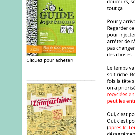
douceurs, se
tout ça.
Pour y arrive
Regarder ce
pour injecte
arrêter de r
pas changer.
des choses.
Cliquez pour acheter!
Le temps va v
soit riche. B
___________________
fois la tête 
on a priorisé
recyclées en
peut les en
Oui, c'est p
Oui, c'est po
(
après le Te
désagréments