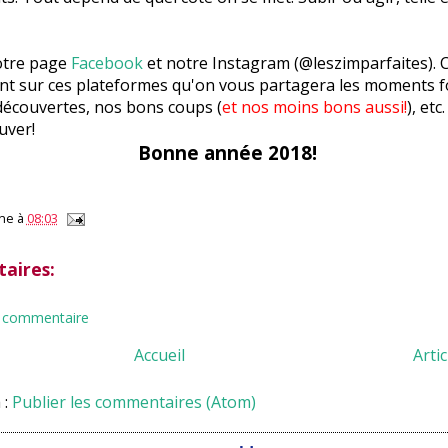
notre page
Facebook
et notre Instagram (@leszimparfaites). C
t sur ces plateformes qu'on vous partagera les moments f
découvertes, nos bons coups (
et nos moins bons aussi!
), etc
uver!
Bonne année 2018!
ne
à
08:03
aires:
n commentaire
Accueil
Arti
 :
Publier les commentaires (Atom)