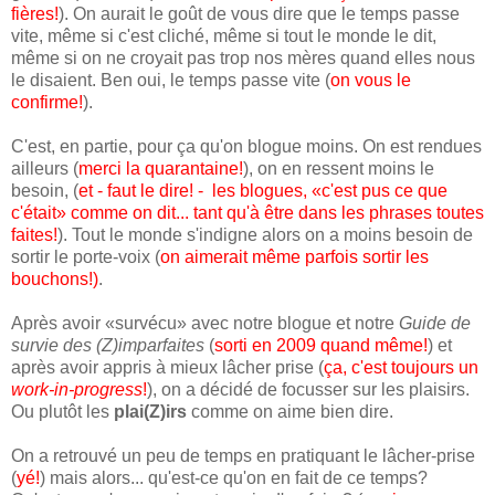
fières!
). On aurait le goût de vous dire que le temps passe
vite, même si c'est cliché, même si tout le monde le dit,
même si on ne croyait pas trop nos mères quand elles nous
le disaient. Ben oui, le temps passe vite (
on vous le
confirme!
).
C'est, en partie, pour ça qu'on blogue moins. On est rendues
ailleurs (
merci la quarantaine!
), on en ressent moins le
besoin, (
et - faut le dire! - les blogues, «c'est pus ce que
c'était» comme on dit... tant qu'à être dans les phrases toutes
faites!
). Tout le monde s'indigne alors on a moins besoin de
sortir le porte-voix (
on aimerait même parfois sortir les
bouchons!)
.
Après avoir «survécu» avec notre blogue et notre
Guide de
survie des (Z)imparfaites
(
sorti en 2009 quand même!
) et
après avoir appris à mieux lâcher prise (
ça, c'est toujours un
work-in-progress
!
), on a décidé de focusser sur les plaisirs.
Ou plutôt les
plai(Z)irs
comme on aime bien dire.
On a retrouvé un peu de temps en pratiquant le lâcher-prise
(
yé!
) mais alors... qu'est-ce qu'on en fait de ce temps?