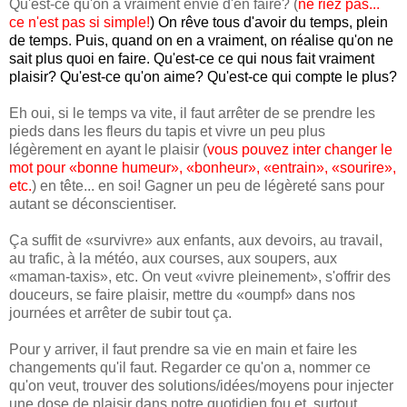
Qu'est-ce qu'on a vraiment envie d'en faire? (
ne riez pas...
ce n'est pas si simple!
) On rêve tous d'avoir du temps, plein
de temps. Puis, quand on en a vraiment, on réalise qu'on ne
sait plus quoi en faire. Qu'est-ce ce qui nous fait vraiment
plaisir? Qu'est-ce qu'on aime? Qu'est-ce qui compte le plus?
Eh oui, si le temps va vite, il faut arrêter de se prendre les
pieds dans les fleurs du tapis et vivre un peu plus
légèrement en ayant le plaisir (
vous pouvez inter changer le
mot pour «bonne humeur», «bonheur», «entrain», «sourire»,
etc.
) en tête... en soi! Gagner un peu de légèreté sans pour
autant se déconscientiser.
Ça suffit de «survivre» aux enfants, aux devoirs, au travail,
au trafic, à la météo, aux courses, aux soupers, aux
«maman-taxis», etc. On veut «vivre pleinement», s'offrir des
douceurs, se faire plaisir, mettre du «oumpf» dans nos
journées et arrêter de subir tout ça.
Pour y arriver, il faut prendre sa vie en main et faire les
changements qu'il faut. Regarder ce qu'on a, nommer ce
qu'on veut, trouver des solutions/idées/moyens pour injecter
une dose de plaisir dans notre quotidien fou et, surtout