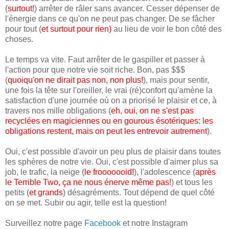
(
surtout!
) arrêter de râler sans avancer. Cesser dépenser de
l'énergie dans ce qu'on ne peut pas changer. De se fâcher
pour tout (
et surtout pour rien
)
au lieu de voir le bon côté des
choses.
Le temps va vite. Faut arrêter de le gaspiller et passer à
l'action pour que notre vie soit riche. Bon, pas $$$
(
quoiqu'on ne dirait pas non, non plus!
), mais pour sentir,
une fois la tête sur l'oreiller, le vrai (ré)confort qu'amène la
satisfaction d'une journée où on a priorisé le plaisir et ce, à
travers nos mille obligations (
eh, oui, on ne s'est pas
recyclées en magiciennes ou en gourous ésotériques: les
obligations restent, mais on peut les entrevoir autrement
).
Oui, c'est possible d'avoir un peu plus de plaisir dans toutes
les sphères de notre vie. Oui, c'est possible d'aimer plus sa
job, le trafic, la neige (
le frooooooid!
), l'adolescence (
après
le Terrible Two, ça ne nous énerve même pas!
) et tous les
petits (
et grands
) désagréments. Tout dépend de quel côté
on se met. Subir ou agir, telle est la question!
Surveillez notre page
Facebook
et notre Instagram