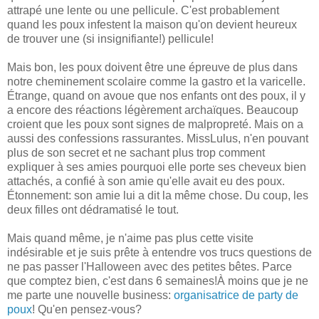
attrapé une lente ou une pellicule. C'est probablement
quand les poux infestent la maison qu'on devient heureux
de trouver une (si insignifiante!) pellicule!
Mais bon, les poux doivent être une épreuve de plus dans
notre cheminement scolaire comme la gastro et la varicelle.
Étrange, quand on avoue que nos enfants ont des poux, il y
a encore des réactions légèrement archaïques. Beaucoup
croient que les poux sont signes de malpropreté. Mais on a
aussi des confessions rassurantes. MissLulus, n'en pouvant
plus de son secret et ne sachant plus trop comment
expliquer à ses amies pourquoi elle porte ses cheveux bien
attachés, a confié à son amie qu'elle avait eu des poux.
Étonnement: son amie lui a dit la même chose. Du coup, les
deux filles ont dédramatisé le tout.
Mais quand même, je n'aime pas plus cette visite
indésirable et je suis prête à entendre vos trucs questions de
ne pas passer l'Halloween avec des petites bêtes. Parce
que comptez bien, c'est dans 6 semaines!À moins que je ne
me parte une nouvelle business:
organisatrice de party de
poux
! Qu'en pensez-vous?