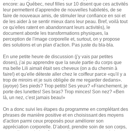
encore: au Québec, neuf filles sur 10 disent que ces activités
leur permettent d'apprendre de nouvelles habiletés, de se
faire de nouveaux amis, de stimuler leur confiance en soi et
de les aider à se sentir mieux dans leur peau. Bref, voilà tout
ce qu'elles ratent en abandonnant leurs activités), le
document aborde les transformations physiques, la
perception de l'image corporelle et, surtout, on y propose
des solutions et un plan d'action. Pas juste du bla-bla.
En une petite heure de discussion (j'y vais par petites
doses), j'ai pu apprendre que la seule partie du corps que
ma belle Lili aimait était ses cheveux (on a du chemin à
faire!) et qu'elle déteste aller chez le coiffeur parce «qu'il y a
trop de miroirs et je suis obligée de me regarder dedans».
(ayoye) Ses pieds? Trop petits! Ses yeux? «Franchement, je
porte des lunettes! Ses bras? Trop minces! Son nez? «Ben
là, un nez, c'est jamais beau!»
On a donc suivi les étapes du programme en complétant des
phrases de manière positive et en choisissant des moyens
d'action parmi ceux proposés pour améliorer son
appréciation corporelle. D'abord, prendre soin de son corps,