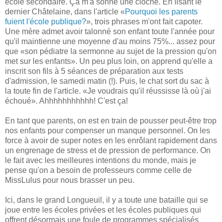
école secondaire. Ça m'a sonné une cloche. En lisant le
dernier Châtelaine, dans l'article «
Pourquoi les parents
fuient l'école publique?
», trois phrases m'ont fait capoter.
Une mère admet avoir talonné son enfant toute l'année pour
qu'il maintienne une moyenne d'au moins 75%... assez pour
que «son pédiatre la sermonne au sujet de la pression qu'on
met sur les enfants». Un peu plus loin, on apprend qu'elle a
inscrit son fils à 5 séances de préparation aux tests
d'admission, le samedi matin (!). Puis, le chat sort du sac à
la toute fin de l'article. «Je voudrais qu'il réussisse là où j'ai
échoué». Ahhhhhhhhhhh! C'est ça!
En tant que parents, on est en train de pousser peut-être trop
nos enfants pour compenser un manque personnel. On les
force à avoir de super notes en les enrôlant rapidement dans
un engrenage de stress et de pression de performance. On
le fait avec les meilleures intentions du monde, mais je
pense qu'on a besoin de professeurs comme celle de
MissLulus pour nous brasser un peu.
Ici, dans le grand Longueuil, il y a toute une bataille qui se
joue entre les écoles privées et les écoles publiques qui
offrent désormais une foule de programmes spécialisés