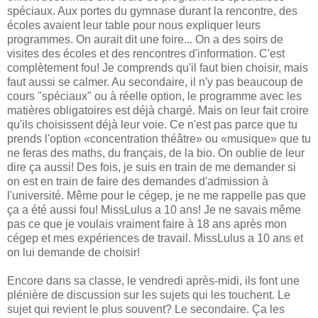
spéciaux. Aux portes du gymnase durant la rencontre, des
écoles avaient leur table pour nous expliquer leurs
programmes. On aurait dit une foire... On a des soirs de
visites des écoles et des rencontres d'information. C'est
complètement fou! Je comprends qu'il faut bien choisir, mais
faut aussi se calmer. Au secondaire, il n'y pas beaucoup de
cours "spéciaux" ou à réelle option, le programme avec les
matières obligatoires est déjà chargé. Mais on leur fait croire
qu'ils choisissent déjà leur voie. Ce n'est pas parce que tu
prends l'option «concentration théâtre» ou «musique» que tu
ne feras des maths, du français, de la bio. On oublie de leur
dire ça aussi! Des fois, je suis en train de me demander si
on est en train de faire des demandes d'admission à
l'université. Même pour le cégep, je ne me rappelle pas que
ça a été aussi fou! MissLulus a 10 ans! Je ne savais même
pas ce que je voulais vraiment faire à 18 ans après mon
cégep et mes expériences de travail. MissLulus a 10 ans et
on lui demande de choisir!
Encore dans sa classe, le vendredi après-midi, ils font une
plénière de discussion sur les sujets qui les touchent. Le
sujet qui revient le plus souvent? Le secondaire. Ça les