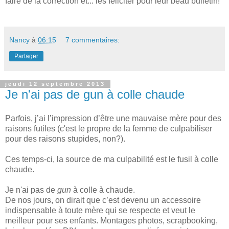
faire de la correction et... les féliciter pour leur beau bulletin!
Nancy
à
06:15
7 commentaires:
Partager
jeudi 12 septembre 2013
Je n'ai pas de gun à colle chaude
Parfois, j’ai l’impression d’être une mauvaise mère pour des
raisons futiles (c'est le propre de la femme de culpabiliser
pour des raisons stupides, non?).
Ces temps-ci, la source de ma culpabilité est le fusil à colle
chaude.
Je n'ai pas de
gun
à colle à chaude.
De nos jours, on dirait que c’est devenu un accessoire
indispensable à toute mère qui se respecte et veut le
meilleur pour ses enfants. Montages photos, scrapbooking,