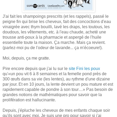
J'ai fait les shampoings prescrits (et les rappels), passé le
peigne fin qui brise les cheveux, fait des concoctions d'eau
vinaigrée avec thym bouilli, lavé les draps, les toutous, les
doudous, les vêtements, etc. à l'eau chaude, acheté une
trousse anti-poux à la pharmacie et aspergé de l'huile
essentielle toute la maison. Ça marche. Mais ça revient.
(parlez-moi pu de l'odeur de lavande... ça m'écoeure!).
Moi, depuis, ça me gratte.
Pire encore depuis que j'ai lu sur le
site Fini les poux
qu'«un pou vit 6 à 8 semaines et la femelle pond près de
300 œufs dans sa vie (les lentes), au rythme d'une dizaine
par jour. Et en 10 jours, la lente devient un pou mature et est
rapidement capable de pondre à son tour…» Pas besoin de
grandes notions de mathématiques pour savoir que la
prolifération est hallucinante.
Depuis, j'épluche les cheveux de mes enfants chaque soir
qu'ils sont avec moi. Je suis une pro pour savoir si j'ai