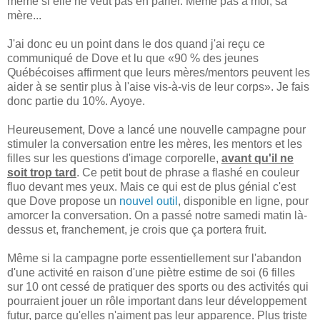
même si elle ne veut pas en parler. Même pas à moi, sa
mère...
J'ai donc eu un point dans le dos quand j'ai reçu ce
communiqué de Dove et lu que «90 % des jeunes
Québécoises affirment que leurs mères/mentors peuvent les
aider à se sentir plus à l'aise vis-à-vis de leur corps». Je fais
donc partie du 10%. Ayoye.
Heureusement, Dove a lancé une nouvelle campagne pour
stimuler la conversation entre les mères, les mentors et les
filles sur les questions d'image corporelle,
avant qu'il ne
soit trop tard
. Ce petit bout de phrase a flashé en couleur
fluo devant mes yeux. Mais ce qui est de plus génial c'est
que Dove propose un
nouvel outil
, disponible en ligne, pour
amorcer la conversation. On a passé notre samedi matin là-
dessus et, franchement, je crois que ça portera fruit.
Même si la campagne porte essentiellement sur l'abandon
d'une activité en raison d'une piètre estime de soi (6 filles
sur 10 ont cessé de pratiquer des sports ou des activités qui
pourraient jouer un rôle important dans leur développement
futur, parce qu'elles n'aiment pas leur apparence. Plus triste