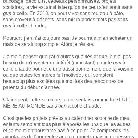
bricolage, déco DIY, cadeaux personnalisés, projets
scolaires, la vie est ainsi faite qu’on ne peut s’en sortir sans
gun
à colle. En 2013, on peut vivre sans rouleau à pâte,
sans broyeur à déchets, sans micro-ondes mais pas sans
gun
à colle chaude.
Pourtant, j’en n’ai toujours pas. Je pourrais m’en acheter un
mais ce serait trop simple. Alors je résiste.
J’aime à penser que j’ai d’autres qualités et que je n’ai pas
besoin de m’inventer un intérêt (inexistant) pour le
gun
à
colle chaude pour être une aussi bonne mère que la voisine
ou que toutes les mères full motivées qui semblent
beaucoup plus excitées que moi lors des rencontres de
parents du début d’année.
Clairement, cette semaine, je me sentais comme la SEULE
MÈRE AU MONDE sans
gun
à colle chaude.
C'est que les projets prévus au calendrier scolaire de mes
enfants semblent tous plus élaborés les uns que les autres
et ça me m'enthousiame pas à ce point. Je comprends les
avantages de l’apprentissage par projets mais je ne ressens