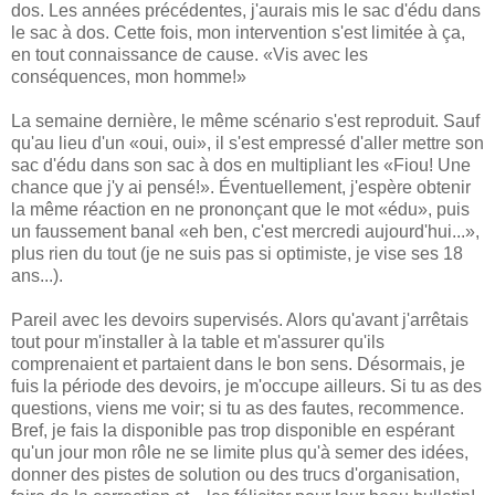
dos. Les années précédentes, j'aurais mis le sac d'édu dans
le sac à dos. Cette fois, mon intervention s'est limitée à ça,
en tout connaissance de cause. «Vis avec les
conséquences, mon homme!»
La semaine dernière, le même scénario s'est reproduit. Sauf
qu'au lieu d'un «oui, oui», il s'est empressé d'aller mettre son
sac d'édu dans son sac à dos en multipliant les «Fiou! Une
chance que j'y ai pensé!». Éventuellement, j'espère obtenir
la même réaction en ne prononçant que le mot «édu», puis
un faussement banal «eh ben, c'est mercredi aujourd'hui...»,
plus rien du tout (je ne suis pas si optimiste, je vise ses 18
ans...).
Pareil avec les devoirs supervisés. Alors qu'avant j'arrêtais
tout pour m'installer à la table et m'assurer qu'ils
comprenaient et partaient dans le bon sens. Désormais, je
fuis la période des devoirs, je m'occupe ailleurs. Si tu as des
questions, viens me voir; si tu as des fautes, recommence.
Bref, je fais la disponible pas trop disponible en espérant
qu'un jour mon rôle ne se limite plus qu'à semer des idées,
donner des pistes de solution ou des trucs d'organisation,