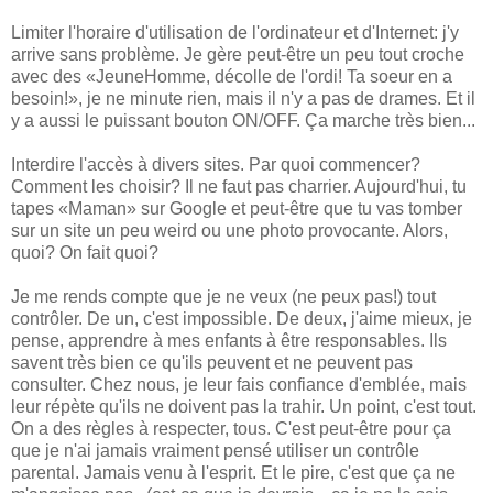
Limiter l'horaire d'utilisation de l'ordinateur et d'Internet: j'y
arrive sans problème. Je gère peut-être un peu tout croche
avec des «JeuneHomme, décolle de l'ordi! Ta soeur en a
besoin!», je ne minute rien, mais il n'y a pas de drames. Et il
y a aussi le puissant bouton ON/OFF. Ça marche très bien...
Interdire l'accès à divers sites. Par quoi commencer?
Comment les choisir? Il ne faut pas charrier. Aujourd'hui, tu
tapes «Maman» sur Google et peut-être que tu vas tomber
sur un site un peu weird ou une photo provocante. Alors,
quoi? On fait quoi?
Je me rends compte que je ne veux (ne peux pas!) tout
contrôler. De un, c'est impossible. De deux, j'aime mieux, je
pense, apprendre à mes enfants à être responsables. Ils
savent très bien ce qu'ils peuvent et ne peuvent pas
consulter. Chez nous, je leur fais confiance d'emblée, mais
leur répète qu'ils ne doivent pas la trahir. Un point, c'est tout.
On a des règles à respecter, tous. C'est peut-être pour ça
que je n'ai jamais vraiment pensé utiliser un contrôle
parental. Jamais venu à l'esprit. Et le pire, c'est que ça ne