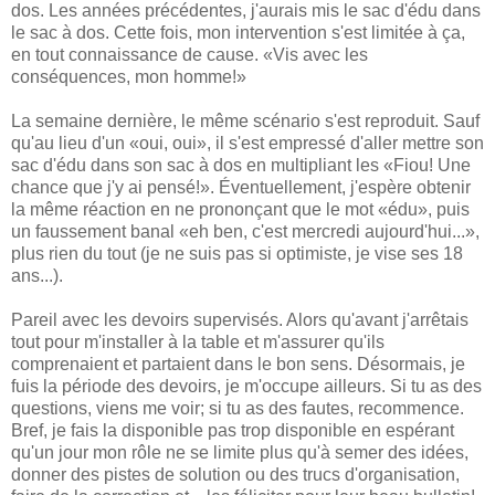
dos. Les années précédentes, j'aurais mis le sac d'édu dans
le sac à dos. Cette fois, mon intervention s'est limitée à ça,
en tout connaissance de cause. «Vis avec les
conséquences, mon homme!»
La semaine dernière, le même scénario s'est reproduit. Sauf
qu'au lieu d'un «oui, oui», il s'est empressé d'aller mettre son
sac d'édu dans son sac à dos en multipliant les «Fiou! Une
chance que j'y ai pensé!». Éventuellement, j'espère obtenir
la même réaction en ne prononçant que le mot «édu», puis
un faussement banal «eh ben, c'est mercredi aujourd'hui...»,
plus rien du tout (je ne suis pas si optimiste, je vise ses 18
ans...).
Pareil avec les devoirs supervisés. Alors qu'avant j'arrêtais
tout pour m'installer à la table et m'assurer qu'ils
comprenaient et partaient dans le bon sens. Désormais, je
fuis la période des devoirs, je m'occupe ailleurs. Si tu as des
questions, viens me voir; si tu as des fautes, recommence.
Bref, je fais la disponible pas trop disponible en espérant
qu'un jour mon rôle ne se limite plus qu'à semer des idées,
donner des pistes de solution ou des trucs d'organisation,