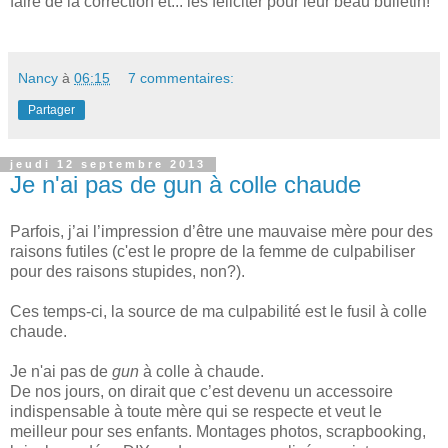
faire de la correction et... les féliciter pour leur beau bulletin!
Nancy
à
06:15
7 commentaires:
Partager
jeudi 12 septembre 2013
Je n'ai pas de gun à colle chaude
Parfois, j’ai l’impression d’être une mauvaise mère pour des
raisons futiles (c'est le propre de la femme de culpabiliser
pour des raisons stupides, non?).
Ces temps-ci, la source de ma culpabilité est le fusil à colle
chaude.
Je n'ai pas de
gun
à colle à chaude.
De nos jours, on dirait que c’est devenu un accessoire
indispensable à toute mère qui se respecte et veut le
meilleur pour ses enfants. Montages photos, scrapbooking,