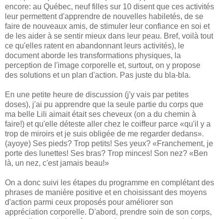
encore: au Québec, neuf filles sur 10 disent que ces activités
leur permettent d'apprendre de nouvelles habiletés, de se
faire de nouveaux amis, de stimuler leur confiance en soi et
de les aider à se sentir mieux dans leur peau. Bref, voilà tout
ce qu'elles ratent en abandonnant leurs activités), le
document aborde les transformations physiques, la
perception de l'image corporelle et, surtout, on y propose
des solutions et un plan d'action. Pas juste du bla-bla.
En une petite heure de discussion (j'y vais par petites
doses), j'ai pu apprendre que la seule partie du corps que
ma belle Lili aimait était ses cheveux (on a du chemin à
faire!) et qu'elle déteste aller chez le coiffeur parce «qu'il y a
trop de miroirs et je suis obligée de me regarder dedans».
(ayoye) Ses pieds? Trop petits! Ses yeux? «Franchement, je
porte des lunettes! Ses bras? Trop minces! Son nez? «Ben
là, un nez, c'est jamais beau!»
On a donc suivi les étapes du programme en complétant des
phrases de manière positive et en choisissant des moyens
d'action parmi ceux proposés pour améliorer son
appréciation corporelle. D'abord, prendre soin de son corps,