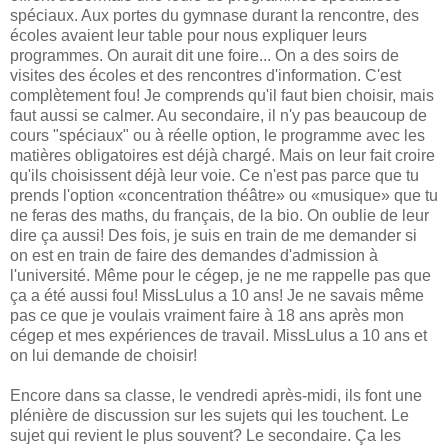
spéciaux. Aux portes du gymnase durant la rencontre, des
écoles avaient leur table pour nous expliquer leurs
programmes. On aurait dit une foire... On a des soirs de
visites des écoles et des rencontres d'information. C'est
complètement fou! Je comprends qu'il faut bien choisir, mais
faut aussi se calmer. Au secondaire, il n'y pas beaucoup de
cours "spéciaux" ou à réelle option, le programme avec les
matières obligatoires est déjà chargé. Mais on leur fait croire
qu'ils choisissent déjà leur voie. Ce n'est pas parce que tu
prends l'option «concentration théâtre» ou «musique» que tu
ne feras des maths, du français, de la bio. On oublie de leur
dire ça aussi! Des fois, je suis en train de me demander si
on est en train de faire des demandes d'admission à
l'université. Même pour le cégep, je ne me rappelle pas que
ça a été aussi fou! MissLulus a 10 ans! Je ne savais même
pas ce que je voulais vraiment faire à 18 ans après mon
cégep et mes expériences de travail. MissLulus a 10 ans et
on lui demande de choisir!
Encore dans sa classe, le vendredi après-midi, ils font une
plénière de discussion sur les sujets qui les touchent. Le
sujet qui revient le plus souvent? Le secondaire. Ça les