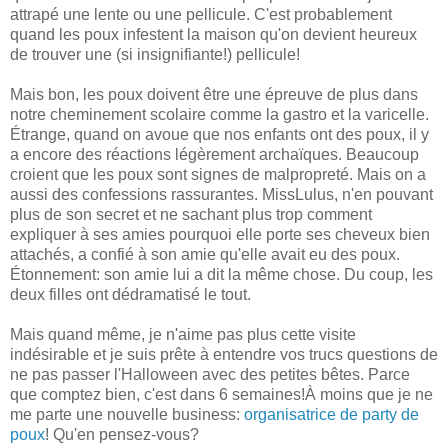
attrapé une lente ou une pellicule. C'est probablement
quand les poux infestent la maison qu'on devient heureux
de trouver une (si insignifiante!) pellicule!
Mais bon, les poux doivent être une épreuve de plus dans
notre cheminement scolaire comme la gastro et la varicelle.
Étrange, quand on avoue que nos enfants ont des poux, il y
a encore des réactions légèrement archaïques. Beaucoup
croient que les poux sont signes de malpropreté. Mais on a
aussi des confessions rassurantes. MissLulus, n'en pouvant
plus de son secret et ne sachant plus trop comment
expliquer à ses amies pourquoi elle porte ses cheveux bien
attachés, a confié à son amie qu'elle avait eu des poux.
Étonnement: son amie lui a dit la même chose. Du coup, les
deux filles ont dédramatisé le tout.
Mais quand même, je n'aime pas plus cette visite
indésirable et je suis prête à entendre vos trucs questions de
ne pas passer l'Halloween avec des petites bêtes. Parce
que comptez bien, c'est dans 6 semaines!À moins que je ne
me parte une nouvelle business:
organisatrice de party de
poux
! Qu'en pensez-vous?