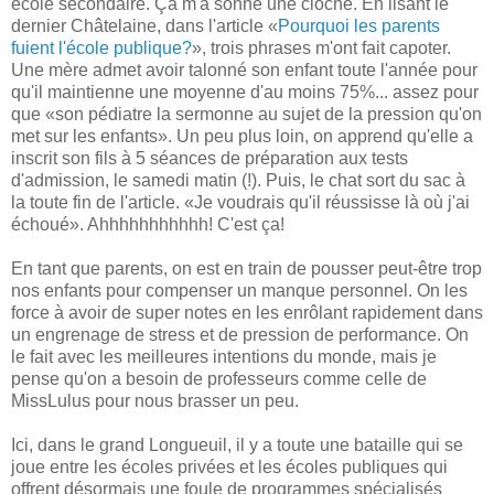
école secondaire. Ça m'a sonné une cloche. En lisant le
dernier Châtelaine, dans l'article «
Pourquoi les parents
fuient l'école publique?
», trois phrases m'ont fait capoter.
Une mère admet avoir talonné son enfant toute l'année pour
qu'il maintienne une moyenne d'au moins 75%... assez pour
que «son pédiatre la sermonne au sujet de la pression qu'on
met sur les enfants». Un peu plus loin, on apprend qu'elle a
inscrit son fils à 5 séances de préparation aux tests
d'admission, le samedi matin (!). Puis, le chat sort du sac à
la toute fin de l'article. «Je voudrais qu'il réussisse là où j'ai
échoué». Ahhhhhhhhhhh! C'est ça!
En tant que parents, on est en train de pousser peut-être trop
nos enfants pour compenser un manque personnel. On les
force à avoir de super notes en les enrôlant rapidement dans
un engrenage de stress et de pression de performance. On
le fait avec les meilleures intentions du monde, mais je
pense qu'on a besoin de professeurs comme celle de
MissLulus pour nous brasser un peu.
Ici, dans le grand Longueuil, il y a toute une bataille qui se
joue entre les écoles privées et les écoles publiques qui
offrent désormais une foule de programmes spécialisés