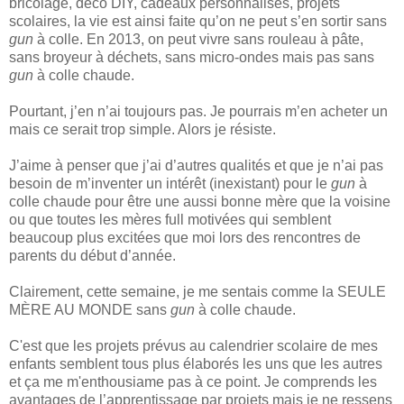
bricolage, déco DIY, cadeaux personnalisés, projets
scolaires, la vie est ainsi faite qu’on ne peut s’en sortir sans
gun
à colle. En 2013, on peut vivre sans rouleau à pâte,
sans broyeur à déchets, sans micro-ondes mais pas sans
gun
à colle chaude.
Pourtant, j’en n’ai toujours pas. Je pourrais m’en acheter un
mais ce serait trop simple. Alors je résiste.
J’aime à penser que j’ai d’autres qualités et que je n’ai pas
besoin de m’inventer un intérêt (inexistant) pour le
gun
à
colle chaude pour être une aussi bonne mère que la voisine
ou que toutes les mères full motivées qui semblent
beaucoup plus excitées que moi lors des rencontres de
parents du début d’année.
Clairement, cette semaine, je me sentais comme la SEULE
MÈRE AU MONDE sans
gun
à colle chaude.
C'est que les projets prévus au calendrier scolaire de mes
enfants semblent tous plus élaborés les uns que les autres
et ça me m'enthousiame pas à ce point. Je comprends les
avantages de l’apprentissage par projets mais je ne ressens