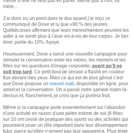
même si elle ne veut pas en parler. Même pas à moi, sa
mère...
J'ai donc eu un point dans le dos quand j'ai reçu ce
communiqué de Dove et lu que «90 % des jeunes
Québécoises affirment que leurs mères/mentors peuvent les
aider à se sentir plus à l'aise vis-à-vis de leur corps». Je fais
donc partie du 10%. Ayoye.
Heureusement, Dove a lancé une nouvelle campagne pour
stimuler la conversation entre les mères, les mentors et les
filles sur les questions d'image corporelle,
avant qu'il ne
soit trop tard
. Ce petit bout de phrase a flashé en couleur
fluo devant mes yeux. Mais ce qui est de plus génial c'est
que Dove propose un
nouvel outil
, disponible en ligne, pour
amorcer la conversation. On a passé notre samedi matin là-
dessus et, franchement, je crois que ça portera fruit.
Même si la campagne porte essentiellement sur l'abandon
d'une activité en raison d'une piètre estime de soi (6 filles
sur 10 ont cessé de pratiquer des sports ou des activités qui
pourraient jouer un rôle important dans leur développement
futur, parce qu'elles n'aiment pas leur apparence. Plus triste