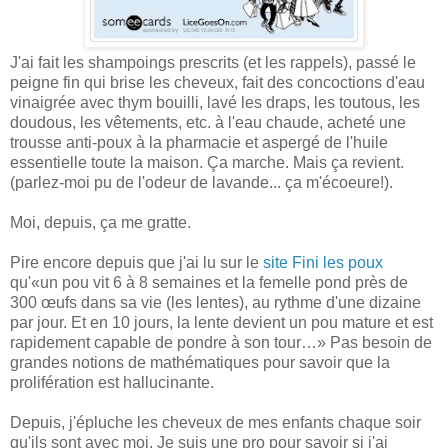
J'ai fait les shampoings prescrits (et les rappels), passé le
peigne fin qui brise les cheveux, fait des concoctions d'eau
vinaigrée avec thym bouilli, lavé les draps, les toutous, les
doudous, les vêtements, etc. à l'eau chaude, acheté une
trousse anti-poux à la pharmacie et aspergé de l'huile
essentielle toute la maison. Ça marche. Mais ça revient.
(parlez-moi pu de l'odeur de lavande... ça m'écoeure!).
Moi, depuis, ça me gratte.
Pire encore depuis que j'ai lu sur le
site Fini les poux
qu'«un pou vit 6 à 8 semaines et la femelle pond près de
300 œufs dans sa vie (les lentes), au rythme d'une dizaine
par jour. Et en 10 jours, la lente devient un pou mature et est
rapidement capable de pondre à son tour…» Pas besoin de
grandes notions de mathématiques pour savoir que la
prolifération est hallucinante.
Depuis, j'épluche les cheveux de mes enfants chaque soir
qu'ils sont avec moi. Je suis une pro pour savoir si j'ai