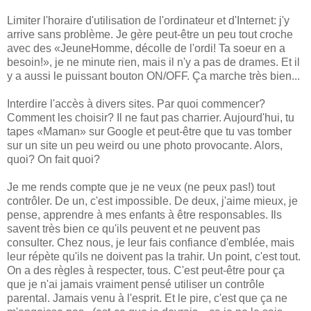
Limiter l'horaire d'utilisation de l'ordinateur et d'Internet: j'y
arrive sans problème. Je gère peut-être un peu tout croche
avec des «JeuneHomme, décolle de l'ordi! Ta soeur en a
besoin!», je ne minute rien, mais il n'y a pas de drames. Et il
y a aussi le puissant bouton ON/OFF. Ça marche très bien...
Interdire l'accès à divers sites. Par quoi commencer?
Comment les choisir? Il ne faut pas charrier. Aujourd'hui, tu
tapes «Maman» sur Google et peut-être que tu vas tomber
sur un site un peu weird ou une photo provocante. Alors,
quoi? On fait quoi?
Je me rends compte que je ne veux (ne peux pas!) tout
contrôler. De un, c'est impossible. De deux, j'aime mieux, je
pense, apprendre à mes enfants à être responsables. Ils
savent très bien ce qu'ils peuvent et ne peuvent pas
consulter. Chez nous, je leur fais confiance d'emblée, mais
leur répète qu'ils ne doivent pas la trahir. Un point, c'est tout.
On a des règles à respecter, tous. C'est peut-être pour ça
que je n'ai jamais vraiment pensé utiliser un contrôle
parental. Jamais venu à l'esprit. Et le pire, c'est que ça ne