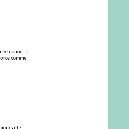
ée quand... il
amorce comme
ujours été