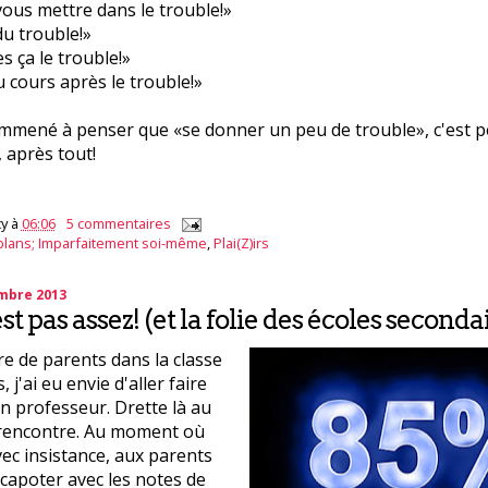
vous mettre dans le trouble!»
du trouble!»
s ça le trouble!»
 cours après le trouble!»
emmené à penser que «se donner un peu de trouble», c'est p
, après tout!
y
à
06:06
5 commentaires
plans; Imparfaitement soi-même
,
Plai(Z)irs
embre 2013
t pas assez! (et la folie des écoles secondai
re de parents dans la classe
 j'ai eu envie d'aller faire
on professeur. Drette là au
a rencontre. Au moment où
avec insistance, aux parents
 capoter avec les notes de