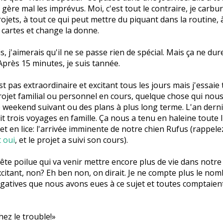
gère mal les imprévus. Moi, c'est tout le contraire, je carbu
jets, à tout ce qui peut mettre du piquant dans la routine, à
 cartes et change la donne.
is, j'aimerais qu'il ne se passe rien de spécial. Mais ça ne dur
près 15 minutes, je suis tannée.
st pas extraordinaire et excitant tous les jours mais j'essaie
rojet familial ou personnel en cours, quelque chose qui nous
le weekend suivant ou des plans à plus long terme. L'an derni
ait trois voyages en famille. Ça nous a tenu en haleine toute 
et en lice: l'arrivée imminente de notre chien Rufus (rappelez
t oui
, et le projet a suivi son cours).
ête poilue qui va venir mettre encore plus de vie dans notr
xcitant, non? Eh ben non, on dirait. Je ne compte plus le no
gatives que nous avons eues à ce sujet et toutes comptaien
ez le trouble!»