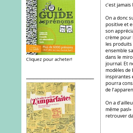
c'est jamais
On a donc s
positive et 
son apprécia
crème pour l
les produits
ensemble sa 
dans le miro
Cliquez pour acheter!
journal. Et 
modèles de b
___________________
inspirantes 
pourra cons
de l'apparen
On a d'ailleu
même pas!» p
retrouver dan