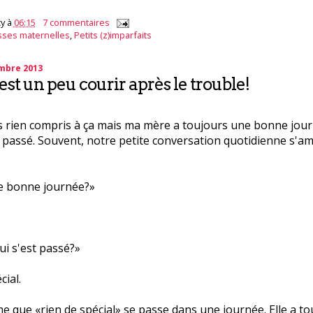
y
à
06:15
7 commentaires
sses maternelles
,
Petits (z)imparfaits
embre 2013
’est un peu courir après le trouble!
is rien compris à ça mais ma mère a toujours une bonne journ
n passé. Souvent, notre petite conversation quotidienne s'
e bonne journée?»
ui s'est passé?»
cial.
 que «rien de spécial» se passe dans une journée. Elle a to