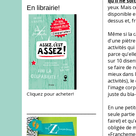
qu'il ne soi
yeux. Mais c
En librairie!
disponible e
dessus et, f
Même si la c
d'une piètre
activités qu
parce qu'ell
sur 10 disen
se faire de 
mieux dans l
activités), 
l'image corp
Cliquez pour acheter!
juste du bla-
En une petit
___________________
seule partie
faire!) et qu
obligée de m
«Franchement