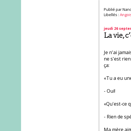
Publié par
Nanc
Libellés :
Angoi
jeudi 26 sept
La vie, c
Je n'ai jama
ne s'est rie
ça:
«Tu a eu un
- Oui!
«Qu'est-ce q
- Rien de spé
Ma mère aime