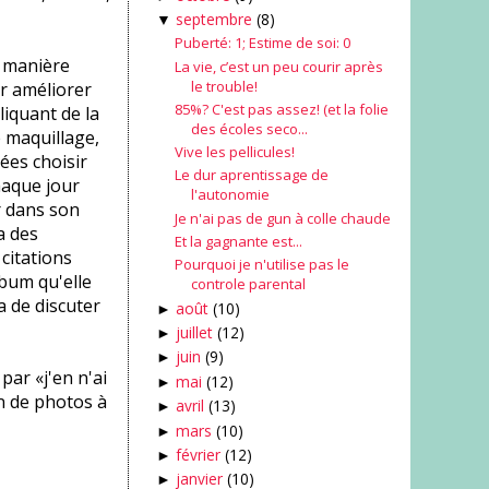
septembre
(8)
▼
Puberté: 1; Estime de soi: 0
 manière
La vie, c’est un peu courir après
le trouble!
r améliorer
85%? C'est pas assez! (et la folie
liquant de la
des écoles seco...
e maquillage,
Vive les pellicules!
ées choisir
Le dur aprentissage de
haque jour
l'autonomie
er dans son
Je n'ai pas de gun à colle chaude
a des
Et la gagnante est...
citations
Pourquoi je n'utilise pas le
lbum qu'elle
controle parental
 de discuter
août
(10)
►
juillet
(12)
►
juin
(9)
►
par «j'en n'ai
mai
(12)
►
in de photos à
avril
(13)
►
mars
(10)
►
février
(12)
►
janvier
(10)
►