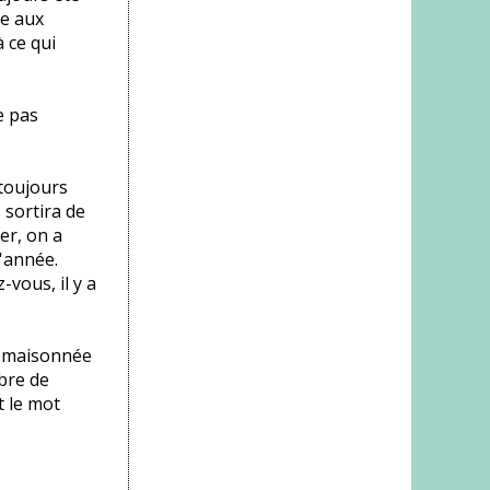
re aux
 ce qui
e pas
 toujours
 sortira de
er, on a
l'année.
-vous, il y a
e maisonnée
mbre de
t le mot