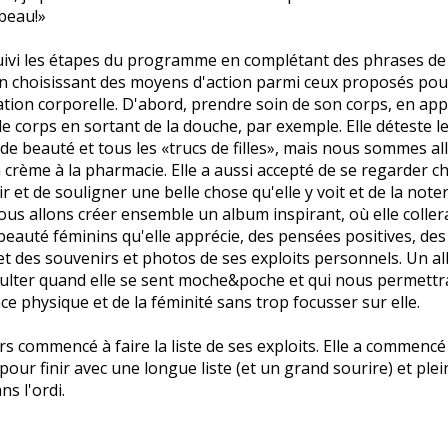
 beau!»
uivi les étapes du programme en complétant des phrases de
en choisissant des moyens d'action parmi ceux proposés pou
tion corporelle. D'abord, prendre soin de son corps, en app
e corps en sortant de la douche, par exemple. Elle déteste l
 de beauté et tous les «trucs de filles», mais nous sommes all
crème à la pharmacie. Elle a aussi accepté de se regarder c
ir et de souligner une belle chose qu'elle y voit et de la not
nous allons créer ensemble un album inspirant, où elle coller
eauté féminins qu'elle apprécie, des pensées positives, des 
et des souvenirs et photos de ses exploits personnels. Un a
ulter quand elle se sent moche&poche et qui nous permettra
ce physique et de la féminité sans trop focusser sur elle.
rs commencé à faire la liste de ses exploits. Elle a commencé 
our finir avec une longue liste (et un grand sourire) et ple
s l'ordi.