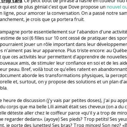
t trop tard
. Ce petit bout de phrase a flashé en couleur flu
e qui est de plus génial c'est que Dove propose un
nouvel ou
n ligne, pour amorcer la conversation. On a passé notre sam
ranchement, je crois que ça portera fruit.
ampagne porte essentiellement sur l'abandon d'une activité
 estime de soi (6 filles sur 10 ont cessé de pratiquer des spo
i pourraient jouer un rôle important dans leur développemen
es n'aiment pas leur apparence. Plus triste encore: au Québec,
t que ces activités leur permettent d'apprendre de nouvelles
nouveaux amis, de stimuler leur confiance en soi et de les aide
eur peau. Bref, voilà tout ce qu'elles ratent en abandonnant
le document aborde les transformations physiques, la percept
orelle et, surtout, on y propose des solutions et un plan d'a
bla.
e heure de discussion (j'y vais par petites doses), j'ai pu ap
 du corps que ma belle Lili aimait était ses cheveux (on a du
'elle déteste aller chez le coiffeur parce «qu'il y a trop de miro
e regarder dedans». (ayoye) Ses pieds? Trop petits! Ses yeu
, je porte des lunettes! Ses bras? Trop minces! Son nez? «B