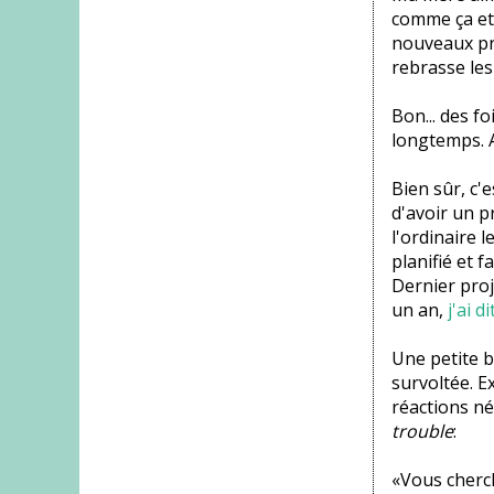
comme ça et 
nouveaux pro
rebrasse les
Bon... des fo
longtemps. A
Bien sûr, c'e
d'avoir un p
l'ordinaire 
planifié et f
Dernier proj
un an,
j'ai di
Une petite b
survoltée. E
réactions né
trouble
:
«Vous cherch