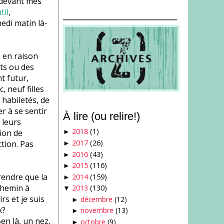
o devant mes
til
,
___________________
edi matin là-
 en raison
rts ou des
t futur,
 neuf filles
 habiletés, de
r à se sentir
À lire (ou relire!)
 leurs
2018
(1)
ion de
►
2017
(26)
ction. Pas
►
2016
(43)
►
2015
(116)
►
prendre que la
2014
(159)
►
 chemin à
2013
(130)
▼
irs et je suis
décembre
(12)
►
x?
novembre
(13)
►
en là, un nez,
octobre
(9)
►