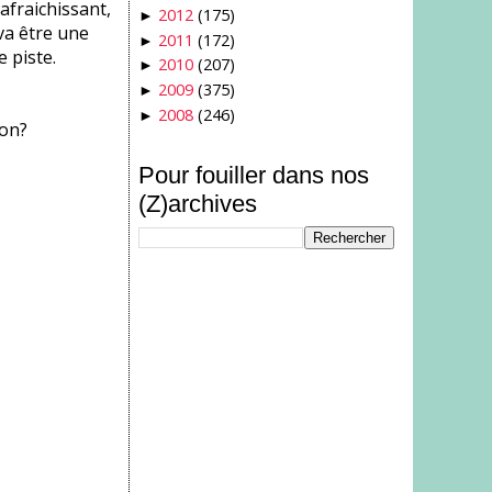
afraichissant,
2012
(175)
►
 va être une
2011
(172)
►
 piste.
2010
(207)
►
2009
(375)
►
2008
(246)
►
non?
Pour fouiller dans nos
(Z)archives