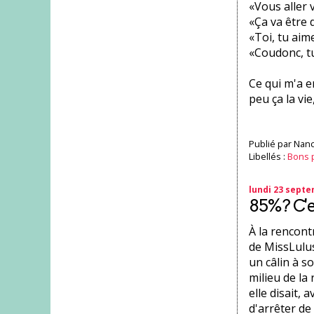
«Vous aller 
«Ça va être 
«Toi, tu aime
«Coudonc, tu
Ce qui m'a 
peu ça la vie
Publié par
Nanc
Libellés :
Bons 
lundi 23 sept
85%? C'es
À la rencont
de MissLulus,
un câlin à s
milieu de l
elle disait, 
d'arrêter de