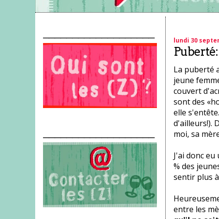
___________________
lundi 30 sept
Puberté: 
La puberté a 
jeune femme.
couvert d'a
sont des «ho
elle s'entête
d'ailleurs!)
___________________
moi, sa mère.
J'ai donc eu
% des jeune
sentir plus à
Heureusemen
entre les mè