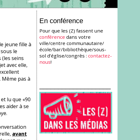
En conférence
Pour que les (Z) fassent une
conférence
dans votre
ville/centre communautaire/
e jeune fille à
école/bar/bibliothèque/sous-
 sous le
sol d’église/congrès :
contactez-
(les seins
nous
!
t avec elle,
excellent
er. Même pas à
___________________
et lu que «90
s aider à se
oye.
onversation
relle,
avant