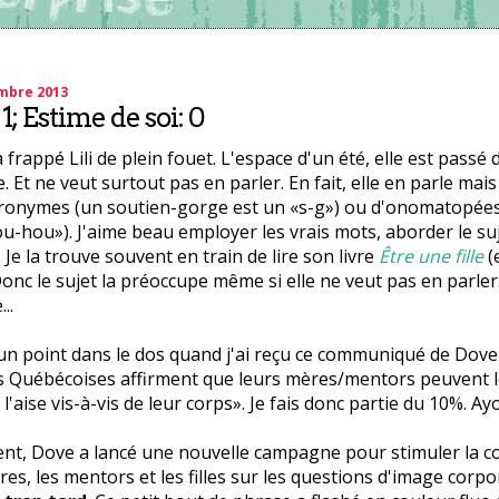
embre 2013
1; Estime de soi: 0
frappé Lili de plein fouet. L'espace d'un été, elle est passé d
 Et ne veut surtout pas en parler. En fait, elle en parle mais
cronymes (un soutien-gorge est un «s-g») ou d'onomatopées 
u-hou»). J'aime beau employer les vrais mots, aborder le suje
. Je la trouve souvent en train de lire son livre
Être une fille
(
. Donc le sujet la préoccupe même si elle ne veut pas en parl
..
 un point dans le dos quand j'ai reçu ce communiqué de Dove 
s Québécoises affirment que leurs mères/mentors peuvent le
 l'aise vis-à-vis de leur corps». Je fais donc partie du 10%. Ay
t, Dove a lancé une nouvelle campagne pour stimuler la c
res, les mentors et les filles sur les questions d'image corpo