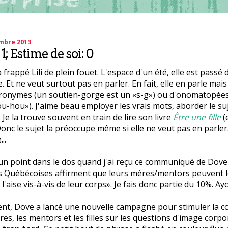
embre 2013
1; Estime de soi: 0
frappé Lili de plein fouet. L'espace d'un été, elle est passé d
 Et ne veut surtout pas en parler. En fait, elle en parle mais
cronymes (un soutien-gorge est un «s-g») ou d'onomatopées 
u-hou»). J'aime beau employer les vrais mots, aborder le suje
. Je la trouve souvent en train de lire son livre
Être une fille
(
. Donc le sujet la préoccupe même si elle ne veut pas en parl
..
 un point dans le dos quand j'ai reçu ce communiqué de Dove 
s Québécoises affirment que leurs mères/mentors peuvent le
 l'aise vis-à-vis de leur corps». Je fais donc partie du 10%. Ay
t, Dove a lancé une nouvelle campagne pour stimuler la c
res, les mentors et les filles sur les questions d'image corpo