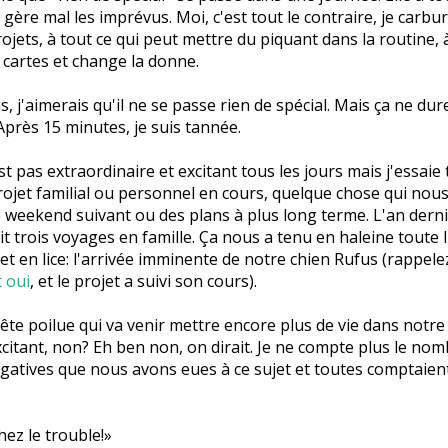
gère mal les imprévus. Moi, c'est tout le contraire, je carbu
jets, à tout ce qui peut mettre du piquant dans la routine, à
 cartes et change la donne.
is, j'aimerais qu'il ne se passe rien de spécial. Mais ça ne dur
près 15 minutes, je suis tannée.
st pas extraordinaire et excitant tous les jours mais j'essaie
rojet familial ou personnel en cours, quelque chose qui nous
le weekend suivant ou des plans à plus long terme. L'an derni
ait trois voyages en famille. Ça nous a tenu en haleine toute 
et en lice: l'arrivée imminente de notre chien Rufus (rappelez
t oui
, et le projet a suivi son cours).
ête poilue qui va venir mettre encore plus de vie dans notr
xcitant, non? Eh ben non, on dirait. Je ne compte plus le no
gatives que nous avons eues à ce sujet et toutes comptaien
ez le trouble!»