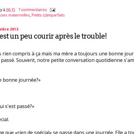
y
à
06:15
7 commentaires
sses maternelles
,
Petits (z)imparfaits
embre 2013
’est un peu courir après le trouble!
is rien compris à ça mais ma mère a toujours une bonne journ
n passé. Souvent, notre petite conversation quotidienne s'
e bonne journée?»
ui s'est passé?»
cial.
 que «rien de spécial» se passe dans une journée. Elle a to