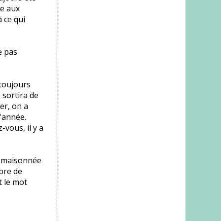
re aux
 ce qui
e pas
 toujours
 sortira de
er, on a
l'année.
-vous, il y a
e maisonnée
mbre de
t le mot