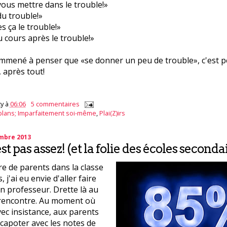
vous mettre dans le trouble!»
du trouble!»
s ça le trouble!»
 cours après le trouble!»
emmené à penser que «se donner un peu de trouble», c'est p
, après tout!
y
à
06:06
5 commentaires
plans; Imparfaitement soi-même
,
Plai(Z)irs
embre 2013
t pas assez! (et la folie des écoles secondai
re de parents dans la classe
 j'ai eu envie d'aller faire
on professeur. Drette là au
a rencontre. Au moment où
avec insistance, aux parents
 capoter avec les notes de