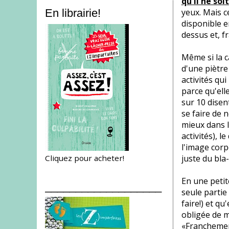
qu'il ne soi
yeux. Mais c
En librairie!
disponible e
dessus et, f
Même si la c
d'une piètre
activités qu
parce qu'ell
sur 10 disen
se faire de 
mieux dans l
activités), 
l'image corp
Cliquez pour acheter!
juste du bla-
En une petit
___________________
seule partie
faire!) et qu
obligée de m
«Franchement