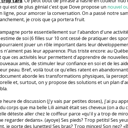
t trop tard
. Ce petit bout de phrase a flashé en couleur flu
e qui est de plus génial c'est que Dove propose un
nouvel ou
n ligne, pour amorcer la conversation. On a passé notre sam
ranchement, je crois que ça portera fruit.
ampagne porte essentiellement sur l'abandon d'une activité
 estime de soi (6 filles sur 10 ont cessé de pratiquer des spo
i pourraient jouer un rôle important dans leur développemen
es n'aiment pas leur apparence. Plus triste encore: au Québec,
t que ces activités leur permettent d'apprendre de nouvelles
nouveaux amis, de stimuler leur confiance en soi et de les aide
eur peau. Bref, voilà tout ce qu'elles ratent en abandonnant
le document aborde les transformations physiques, la percept
orelle et, surtout, on y propose des solutions et un plan d'a
bla.
e heure de discussion (j'y vais par petites doses), j'ai pu ap
 du corps que ma belle Lili aimait était ses cheveux (on a du
'elle déteste aller chez le coiffeur parce «qu'il y a trop de miro
e regarder dedans». (ayoye) Ses pieds? Trop petits! Ses yeu
, je porte des lunettes! Ses bras? Trop minces! Son nez? «B