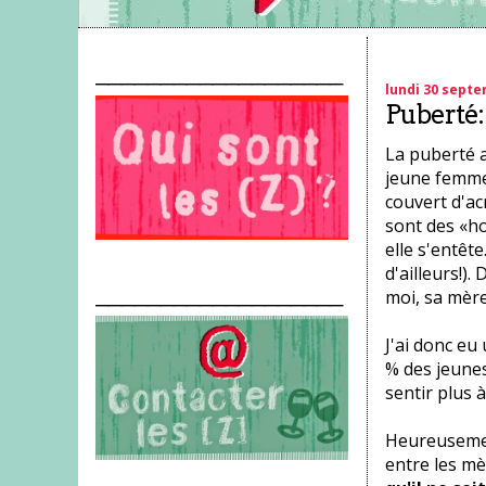
___________________
lundi 30 sept
Puberté: 
La puberté a 
jeune femme.
couvert d'a
sont des «ho
elle s'entête
d'ailleurs!)
___________________
moi, sa mère.
J'ai donc eu
% des jeune
sentir plus à
Heureusemen
entre les mè