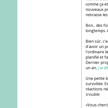
comme ça et 
nouveaux pro
rebrasse les
Bon... des fo
longtemps. A
Bien sûr, c'e
d'avoir un p
l'ordinaire 
planifié et f
Dernier proj
un an,
j'ai di
Une petite b
survoltée. E
réactions né
trouble
:
«Vous cherch