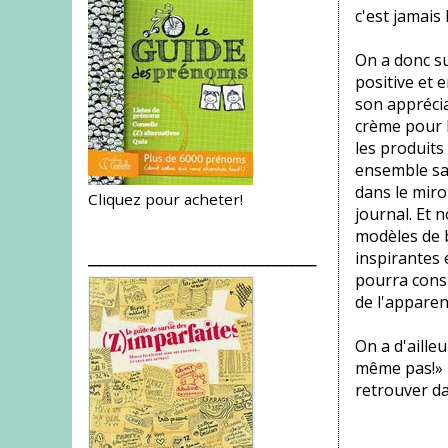
c'est jamais
On a donc s
positive et 
son apprécia
crème pour l
les produits
ensemble sa 
dans le miro
Cliquez pour acheter!
journal. Et 
modèles de b
___________________
inspirantes 
pourra cons
de l'apparen
On a d'ailleu
même pas!» p
retrouver dan