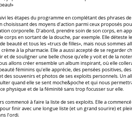
 beau!»
uivi les étapes du programme en complétant des phrases de
en choisissant des moyens d'action parmi ceux proposés pou
tion corporelle. D'abord, prendre soin de son corps, en app
e corps en sortant de la douche, par exemple. Elle déteste l
 de beauté et tous les «trucs de filles», mais nous sommes all
crème à la pharmacie. Elle a aussi accepté de se regarder c
ir et de souligner une belle chose qu'elle y voit et de la not
nous allons créer ensemble un album inspirant, où elle coller
eauté féminins qu'elle apprécie, des pensées positives, des 
et des souvenirs et photos de ses exploits personnels. Un a
ulter quand elle se sent moche&poche et qui nous permettra
ce physique et de la féminité sans trop focusser sur elle.
rs commencé à faire la liste de ses exploits. Elle a commencé 
our finir avec une longue liste (et un grand sourire) et ple
s l'ordi.