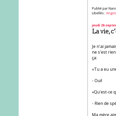
Publié par
Nanc
Libellés :
Angoi
jeudi 26 sept
La vie, c
Je n'ai jama
ne s'est rie
ça:
«Tu a eu un
- Oui!
«Qu'est-ce q
- Rien de spé
Ma mère aime