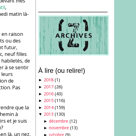
o devant mes
til
,
___________________
edi matin là-
 en raison
rts ou des
t futur,
 neuf filles
 habiletés, de
r à se sentir
À lire (ou relire!)
 leurs
2018
(1)
ion de
►
2017
(26)
ction. Pas
►
2016
(43)
►
2015
(116)
►
prendre que la
2014
(159)
►
 chemin à
2013
(130)
▼
irs et je suis
décembre
(12)
►
x?
novembre
(13)
►
en là, un nez,
octobre
(9)
►