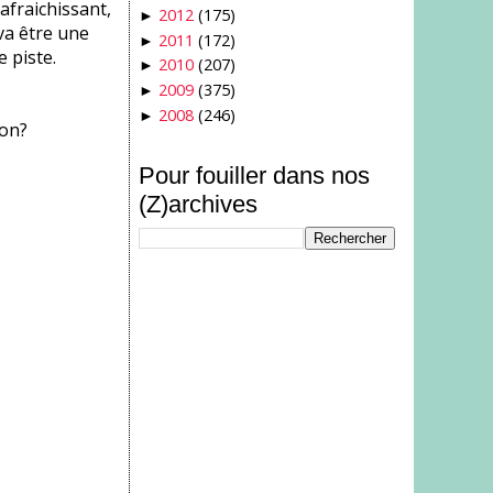
afraichissant,
2012
(175)
►
 va être une
2011
(172)
►
 piste.
2010
(207)
►
2009
(375)
►
2008
(246)
►
non?
Pour fouiller dans nos
(Z)archives