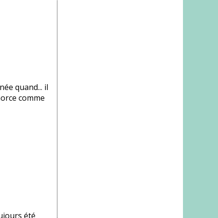
ée quand... il
amorce comme
ujours été