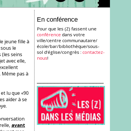
En conférence
Pour que les (Z) fassent une
conférence
dans votre
ville/centre communautaire/
e jeune fille à
école/bar/bibliothèque/sous-
 sous le
sol d’église/congrès :
contactez-
(les seins
nous
!
t avec elle,
excellent
er. Même pas à
___________________
et lu que «90
s aider à se
oye.
onversation
relle,
avant