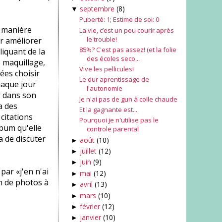
septembre
(8)
▼
Puberté: 1; Estime de soi: 0
 manière
La vie, c’est un peu courir après
le trouble!
r améliorer
85%? C'est pas assez! (et la folie
liquant de la
des écoles seco...
e maquillage,
Vive les pellicules!
ées choisir
Le dur aprentissage de
haque jour
l'autonomie
er dans son
Je n'ai pas de gun à colle chaude
a des
Et la gagnante est...
citations
Pourquoi je n'utilise pas le
lbum qu'elle
controle parental
 de discuter
août
(10)
►
juillet
(12)
►
juin
(9)
►
par «j'en n'ai
mai
(12)
►
in de photos à
avril
(13)
►
mars
(10)
►
février
(12)
►
janvier
(10)
►