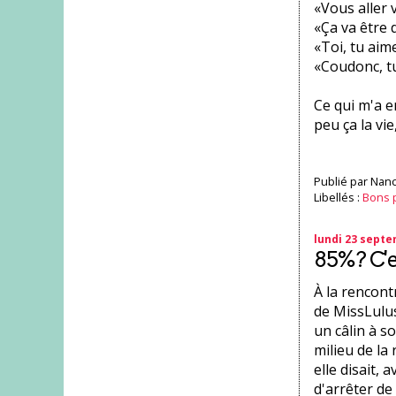
«Vous aller 
«Ça va être 
«Toi, tu aime
«Coudonc, tu
Ce qui m'a 
peu ça la vie
Publié par
Nanc
Libellés :
Bons 
lundi 23 sept
85%? C'es
À la rencont
de MissLulus,
un câlin à s
milieu de l
elle disait, 
d'arrêter de