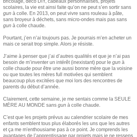
bricolage, déco DIY, cadeaux personnalisés, projets
scolaires, la vie est ainsi faite qu’on ne peut s’en sortir sans
gun
à colle. En 2013, on peut vivre sans rouleau à pâte,
sans broyeur à déchets, sans micro-ondes mais pas sans
gun
à colle chaude.
Pourtant, j’en n’ai toujours pas. Je pourrais m’en acheter un
mais ce serait trop simple. Alors je résiste.
J’aime à penser que j’ai d’autres qualités et que je n’ai pas
besoin de m’inventer un intérêt (inexistant) pour le
gun
à
colle chaude pour être une aussi bonne mère que la voisine
ou que toutes les mères full motivées qui semblent
beaucoup plus excitées que moi lors des rencontres de
parents du début d’année.
Clairement, cette semaine, je me sentais comme la SEULE
MÈRE AU MONDE sans
gun
à colle chaude.
C'est que les projets prévus au calendrier scolaire de mes
enfants semblent tous plus élaborés les uns que les autres
et ça me m'enthousiame pas à ce point. Je comprends les
avantages de l’apprentissage par projets mais je ne ressens