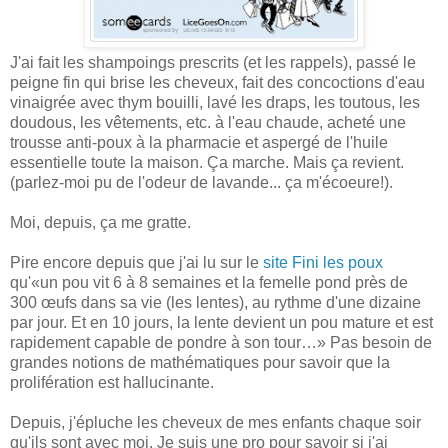
J'ai fait les shampoings prescrits (et les rappels), passé le
peigne fin qui brise les cheveux, fait des concoctions d'eau
vinaigrée avec thym bouilli, lavé les draps, les toutous, les
doudous, les vêtements, etc. à l'eau chaude, acheté une
trousse anti-poux à la pharmacie et aspergé de l'huile
essentielle toute la maison. Ça marche. Mais ça revient.
(parlez-moi pu de l'odeur de lavande... ça m'écoeure!).
Moi, depuis, ça me gratte.
Pire encore depuis que j'ai lu sur le
site Fini les poux
qu'«un pou vit 6 à 8 semaines et la femelle pond près de
300 œufs dans sa vie (les lentes), au rythme d'une dizaine
par jour. Et en 10 jours, la lente devient un pou mature et est
rapidement capable de pondre à son tour…» Pas besoin de
grandes notions de mathématiques pour savoir que la
prolifération est hallucinante.
Depuis, j'épluche les cheveux de mes enfants chaque soir
qu'ils sont avec moi. Je suis une pro pour savoir si j'ai