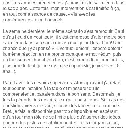
dos. Les années précédentes, j'aurais mis le sac d'édu dans
le sac à dos. Cette fois, mon intervention s'est limitée à ça,
en tout connaissance de cause. «Vis avec les
conséquences, mon homme!»
La semaine dernière, le même scénario s'est reproduit. Sauf
qu'au lieu d'un «oui, oui», il s'est empressé d'aller mettre son
sac d'édu dans son sac à dos en multipliant les «Fiou! Une
chance que j'y ai pensé!». Éventuellement, j'espère obtenir
la même réaction en ne prononçant que le mot «édu», puis
un faussement banal «eh ben, c'est mercredi aujourd'hui...»,
plus rien du tout (je ne suis pas si optimiste, je vise ses 18
ans...).
Pareil avec les devoirs supervisés. Alors qu'avant j'arrêtais
tout pour m'installer à la table et m'assurer qu'ils
comprenaient et partaient dans le bon sens. Désormais, je
fuis la période des devoirs, je m'occupe ailleurs. Si tu as des
questions, viens me voir; si tu as des fautes, recommence.
Bref, je fais la disponible pas trop disponible en espérant
qu'un jour mon rôle ne se limite plus qu'à semer des idées,
donner des pistes de solution ou des trucs d'organisation,