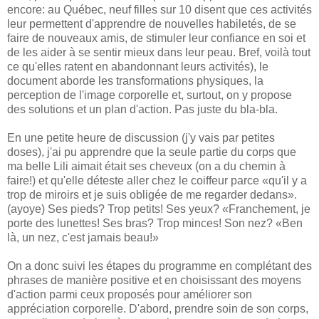
encore: au Québec, neuf filles sur 10 disent que ces activités
leur permettent d'apprendre de nouvelles habiletés, de se
faire de nouveaux amis, de stimuler leur confiance en soi et
de les aider à se sentir mieux dans leur peau. Bref, voilà tout
ce qu'elles ratent en abandonnant leurs activités), le
document aborde les transformations physiques, la
perception de l'image corporelle et, surtout, on y propose
des solutions et un plan d'action. Pas juste du bla-bla.
En une petite heure de discussion (j'y vais par petites
doses), j'ai pu apprendre que la seule partie du corps que
ma belle Lili aimait était ses cheveux (on a du chemin à
faire!) et qu'elle déteste aller chez le coiffeur parce «qu'il y a
trop de miroirs et je suis obligée de me regarder dedans».
(ayoye) Ses pieds? Trop petits! Ses yeux? «Franchement, je
porte des lunettes! Ses bras? Trop minces! Son nez? «Ben
là, un nez, c'est jamais beau!»
On a donc suivi les étapes du programme en complétant des
phrases de manière positive et en choisissant des moyens
d'action parmi ceux proposés pour améliorer son
appréciation corporelle. D'abord, prendre soin de son corps,