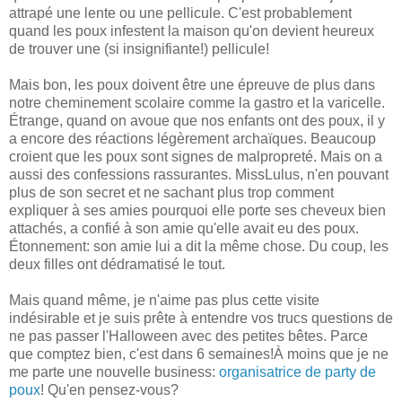
attrapé une lente ou une pellicule. C'est probablement
quand les poux infestent la maison qu'on devient heureux
de trouver une (si insignifiante!) pellicule!
Mais bon, les poux doivent être une épreuve de plus dans
notre cheminement scolaire comme la gastro et la varicelle.
Étrange, quand on avoue que nos enfants ont des poux, il y
a encore des réactions légèrement archaïques. Beaucoup
croient que les poux sont signes de malpropreté. Mais on a
aussi des confessions rassurantes. MissLulus, n'en pouvant
plus de son secret et ne sachant plus trop comment
expliquer à ses amies pourquoi elle porte ses cheveux bien
attachés, a confié à son amie qu'elle avait eu des poux.
Étonnement: son amie lui a dit la même chose. Du coup, les
deux filles ont dédramatisé le tout.
Mais quand même, je n'aime pas plus cette visite
indésirable et je suis prête à entendre vos trucs questions de
ne pas passer l'Halloween avec des petites bêtes. Parce
que comptez bien, c'est dans 6 semaines!À moins que je ne
me parte une nouvelle business:
organisatrice de party de
poux
! Qu'en pensez-vous?