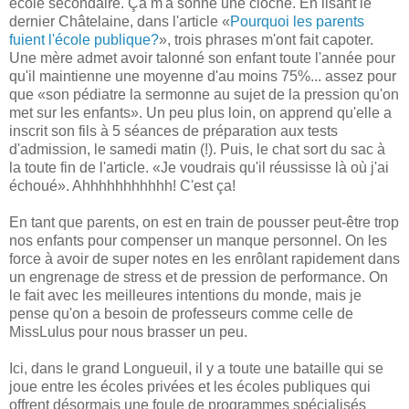
école secondaire. Ça m'a sonné une cloche. En lisant le
dernier Châtelaine, dans l'article «
Pourquoi les parents
fuient l'école publique?
», trois phrases m'ont fait capoter.
Une mère admet avoir talonné son enfant toute l'année pour
qu'il maintienne une moyenne d'au moins 75%... assez pour
que «son pédiatre la sermonne au sujet de la pression qu'on
met sur les enfants». Un peu plus loin, on apprend qu'elle a
inscrit son fils à 5 séances de préparation aux tests
d'admission, le samedi matin (!). Puis, le chat sort du sac à
la toute fin de l'article. «Je voudrais qu'il réussisse là où j'ai
échoué». Ahhhhhhhhhhh! C'est ça!
En tant que parents, on est en train de pousser peut-être trop
nos enfants pour compenser un manque personnel. On les
force à avoir de super notes en les enrôlant rapidement dans
un engrenage de stress et de pression de performance. On
le fait avec les meilleures intentions du monde, mais je
pense qu'on a besoin de professeurs comme celle de
MissLulus pour nous brasser un peu.
Ici, dans le grand Longueuil, il y a toute une bataille qui se
joue entre les écoles privées et les écoles publiques qui
offrent désormais une foule de programmes spécialisés