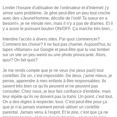
Limiter l'horaire d'utilisation de l'ordinateur et d'Internet: j'y
arrive sans problème. Je gère peut-être un peu tout croche
avec des «JeuneHomme, décolle de l'ordi! Ta soeur en a
besoin!», je ne minute rien, mais il n'y a pas de drames. Et il
y a aussi le puissant bouton ON/OFF. Ça marche très bien...
Interdire l'accès à divers sites. Par quoi commencer?
Comment les choisir? Il ne faut pas charrier. Aujourd'hui, tu
tapes «Maman» sur Google et peut-être que tu vas tomber
sur un site un peu weird ou une photo provocante. Alors,
quoi? On fait quoi?
Je me rends compte que je ne veux (ne peux pas!) tout
contrôler. De un, c'est impossible. De deux, j'aime mieux, je
pense, apprendre à mes enfants à être responsables. Ils
savent très bien ce qu'ils peuvent et ne peuvent pas
consulter. Chez nous, je leur fais confiance d'emblée, mais
leur répète qu'ils ne doivent pas la trahir. Un point, c'est tout.
On a des règles à respecter, tous. C'est peut-être pour ça
que je n'ai jamais vraiment pensé utiliser un contrôle
parental. Jamais venu à l'esprit. Et le pire, c'est que ça ne