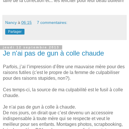
faire de la correction et... les féliciter pour leur beau bulletin!
Nancy
à
06:15
7 commentaires:
Partager
jeudi 12 septembre 2013
Je n'ai pas de gun à colle chaude
Parfois, j’ai l’impression d’être une mauvaise mère pour des
raisons futiles (c'est le propre de la femme de culpabiliser
pour des raisons stupides, non?).
Ces temps-ci, la source de ma culpabilité est le fusil à colle
chaude.
Je n'ai pas de
gun
à colle à chaude.
De nos jours, on dirait que c’est devenu un accessoire
indispensable à toute mère qui se respecte et veut le
meilleur pour ses enfants. Montages photos, scrapbooking,