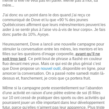
même si elle ne veut pas en parler. Même pas à moi, sa
mère...
J'ai donc eu un point dans le dos quand j'ai reçu ce
communiqué de Dove et lu que «90 % des jeunes
Québécoises affirment que leurs mères/mentors peuvent les
aider à se sentir plus à l'aise vis-à-vis de leur corps». Je fais
donc partie du 10%. Ayoye.
Heureusement, Dove a lancé une nouvelle campagne pour
stimuler la conversation entre les mères, les mentors et les
filles sur les questions d'image corporelle,
avant qu'il ne
soit trop tard
. Ce petit bout de phrase a flashé en couleur
fluo devant mes yeux. Mais ce qui est de plus génial c'est
que Dove propose un
nouvel outil
, disponible en ligne, pour
amorcer la conversation. On a passé notre samedi matin là-
dessus et, franchement, je crois que ça portera fruit.
Même si la campagne porte essentiellement sur l'abandon
d'une activité en raison d'une piètre estime de soi (6 filles
sur 10 ont cessé de pratiquer des sports ou des activités qui
pourraient jouer un rôle important dans leur développement
futur, parce qu'elles n'aiment pas leur apparence. Plus triste