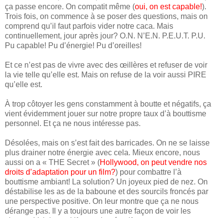
ça passe encore. On compatit même (
oui, on est capable!
).
Trois fois, on commence à se poser des questions, mais on
comprend qu’il faut parfois vider notre caca. Mais
continuellement, jour après jour? O.N. N’E.N. P.E.U.T. P.U.
Pu capable! Pu d’énergie! Pu d’oreilles!
Et ce n’est pas de vivre avec des œillères et refuser de voir
la vie telle qu’elle est. Mais on refuse de la voir aussi PIRE
qu’elle est.
À trop côtoyer les gens constamment à boutte et négatifs, ça
vient évidemment jouer sur notre propre taux d’à bouttisme
personnel. Et ça ne nous intéresse pas.
Désolées, mais on s’est fait des barricades. On ne se laisse
plus drainer notre énergie avec cela. Mieux encore, nous
aussi on a « THE Secret » (
Hollywood, on peut vendre nos
droits d’adaptation pour un film?
) pour combattre l’à
bouttisme ambiant! La solution? Un joyeux pied de nez. On
déstabilise les as de la baboune et des sourcils froncés par
une perspective positive. On leur montre que ça ne nous
dérange pas. Il y a toujours une autre façon de voir les